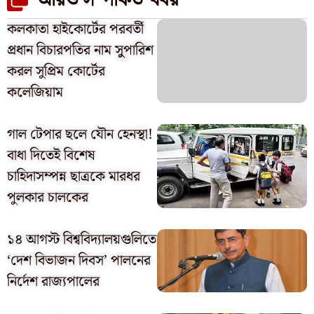
আরও সম্পর্কিত খবর
কলকাতা হাইকোর্টের পরবর্তী
প্রধান বিচারপতির নাম সুুপারিশ
করল সুপ্রিম কোর্টের
কলেজিয়াম
গাল টেপার ছলে যৌন হেনস্থা!
বাধা দিতেই বিশেষ
চাহিদাসম্পন্ন ছাত্রকে মারধর
পুলকার চালকের
১৪ আগস্ট বিশ্ববিদ্যালয়গুলিতে
‘দেশ বিভাজন দিবস’ পালনের
নির্দেশ রাজ্যপালের