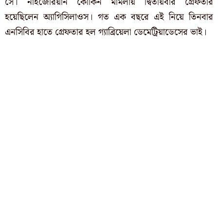
সে। নাইজেরিয়ান কোকিন মামলায় দ্বিতীয়বার গ্রেফতার
হয়েছিলেন অ্যাগিসিলাওস। গত এক বছরে এই নিয়ে তিনবার
এনসিবির হাতে গ্রেফতার হল গ্যাব্রিয়েলা ডেমেট্রিয়াডেসের ভাই।