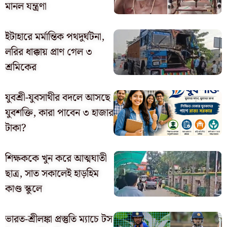
মানল যন্ত্রণা
ইটাহারে মর্মান্তিক পথদুর্ঘটনা,
লরির ধাক্কায় প্রাণ গেল ৩
শ্রমিকের
যুবশ্রী-যুবসাথীর বদলে আসছে
যুবশক্তি, কারা পাবেন ৩ হাজার
টাকা?
শিক্ষককে খুন করে আত্মঘাতী
ছাত্র, সাত সকালেই হাড়হিম
কাণ্ড স্কুলে
ভারত-শ্রীলঙ্কা প্রস্তুতি ম্যাচে টস