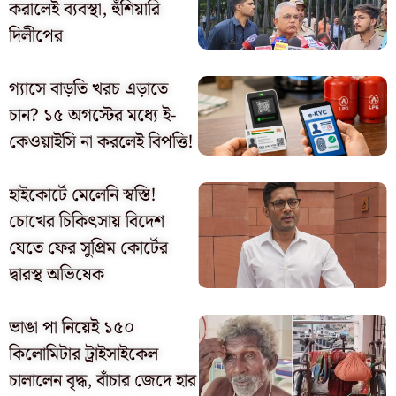
করালেই ব্যবস্থা, হুঁশিয়ারি
দিলীপের
গ্যাসে বাড়তি খরচ এড়াতে
চান? ১৫ অগস্টের মধ্যে ই-
কেওয়াইসি না করলেই বিপত্তি!
হাইকোর্টে মেলেনি স্বস্তি!
চোখের চিকিৎসায় বিদেশ
যেতে ফের সুপ্রিম কোর্টের
দ্বারস্থ অভিষেক
ভাঙা পা নিয়েই ১৫০
কিলোমিটার ট্রাইসাইকেল
চালালেন বৃদ্ধ, বাঁচার জেদে হার