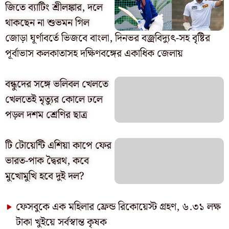
জিতে ব্যাটিং শ্রীলঙ্কার, দলে
থাকছেন না শুভমন গিল
জোড়া ঘূর্ণাবর্তে ভিজবে বাংলা, দিনভর বজ্রবিদ্যুৎ-সহ বৃষ্টির
পূর্বাভাস কলকাতাসহ দক্ষিণবঙ্গের একাধিক জেলায়
বন্ধুদের সঙ্গে ভলিবল খেলতে
খেলতেই মৃত্যুর কোলে ঢলে
পড়ল দশম শ্রেণির ছাত্র
টি টোয়েন্টি এশিয়া কাপে ফের
ভারত-পাক দ্বৈরথ, কবে
মুখোমুখি হবে দুই দল?
ফেসবুকে এক মহিলার ফ্রেন্ড রিকোয়েস্ট গ্রহণ, ৬.৩১ লক্ষ
টাকা খুইয়ে সর্বস্বান্ত কৃষক