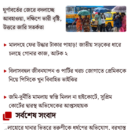
ঘূর্ণাবর্তের জেরে বদলাচ্ছে
আবহাওয়া, দক্ষিণে ভারী বৃষ্টি,
উত্তরে জারি সতর্কতা
মালদহে ফের উদ্ধার টাকার পাহাড়! জাতীয় সড়কের ধারে
চলছে গোনার কাজ, আটক ২
বিলাসবহুল জীবনযাপন ও পার্টির খরচ জোগাতে প্রেমিককে
নিয়ে পিসিকে খুন বিবাহিত ভাইঝির
জমি-দুর্নীতি মামলায় স্বস্তি মিলল না হাইকোর্টে, সুপ্রিম
কোর্টের দ্বারস্থ অভিষেকের আপ্তসহায়ক
সর্বশেষ সংবাদ
লাহোরে থানার ভিতরে তরুণীকে ধর্ষণের অভিযোগ, বরখাস্ত