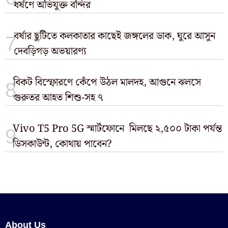
ধর্ষণে অভিযুক্ত বন্দির
বর্ষার ছুটিতে কলকাতার কাছেই জঙ্গলের ডাক, ঘুরে আসুন
দেবড়িগড় অভয়ারণ্য
বিকট বিস্ফোরণে কেঁপে উঠল মালদহ, আগুনে ঝলসে
গুরুতর আহত শিশু-সহ ৭
Vivo T5 Pro 5G স্মার্টফোনে মিলছে ২,৫০০ টাকা পর্যন্ত
ডিসকাউন্ট, কোথায় পাবেন?
About Us