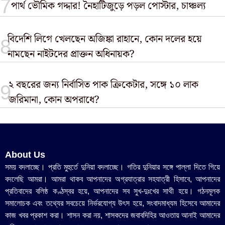
পার্থ ভৌমিক গদ্দার! নৈহাটিজুড়ে পড়ল পোস্টার, চাঞ্চল্য
বিদেশি লিগে খেলছেন অজিঙ্কা রাহানে, কোন দলের হয়ে
নামছেন নাইটদের প্রাক্তন অধিনায়ক?
২ বছরের জন্য নির্বাসিত পাক ক্রিকেটার, সঙ্গে ১০ লাক
জরিমানা, কোন অপরাধে?
About Us
সময় বদলাচ্ছে। প্রতি মুহুর্তে দুনিয়া বদলাচ্ছে। গতির দুনিয়ার সঙ্গে পাল্লা দিতে গিয়ে
বদলেছি আমরা। আমরা থাকব আপনাদের অগ্রযাত্রার সহযাত্রী হিসাবে, আপনাদের
প্রতিবাদের বলিষ্ঠ কণ্ঠস্বর হয়ে, আপনাদের সব সুখ-দুঃখের সাথী হয়ে। গঠনমূলক
সমালোচক এবং তথ্যের সবচেয়ে নির্ভরযোগ্য উ‍ৎস হয়ে, সংবাদমাধ্যম হিসেবে আমাদের
কাজ খবর প্রকাশ করা। শাসন করা নয়, শাসকদের জবাবদিহির আওতায় আনাই আমাদের