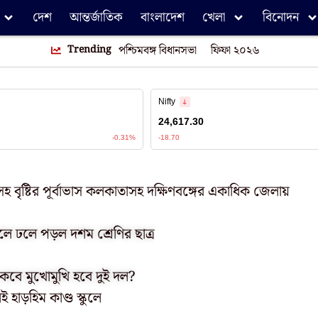
দেশ
আন্তর্জাতিক
বাংলাদেশ
খেলা
বিনোদন
Trending
পশ্চিমবঙ্গ বিধানসভা
ফিফা ২০২৬
ৎ-সহ বৃষ্টির পূর্বাভাস কলকাতাসহ দক্ষিণবঙ্গের একাধিক জেলায়
লে ঢলে পড়ল দশম শ্রেণির ছাত্র
 কবে মুখোমুখি হবে দুই দল?
হাড়হিম কাণ্ড স্কুলে