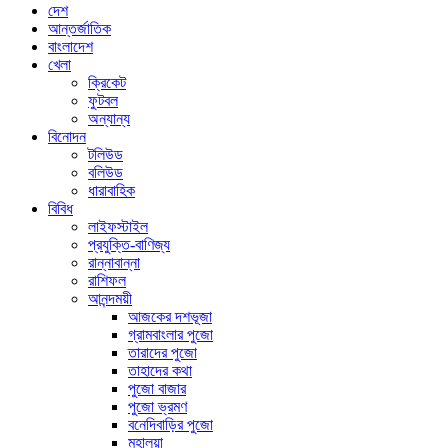
দেশ
আন্তর্জাতিক
বাংলাদেশ
খেলা
ক্রিকেট
ফুটবল
অন্যান্য
বিনোদন
টলিউড
বলিউড
ধারাবাহিক
বিবিধ
লাইফস্টাইল
প্রযুক্তি-বাণিজ্য
রান্নাবান্না
রাশিফল
আনন্দময়ী
আজকের দশভূজা
গ্রামবাংলার পুজো
তারাদের পুজো
তাহাদের কথা
পুজো বাজার
পুজো ভ্রমণ
বনেদিবাড়ির পুজো
মহালয়া