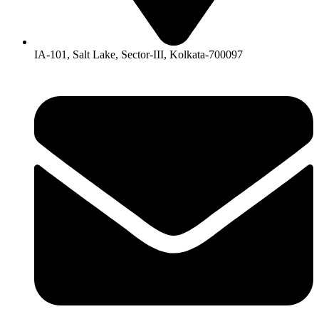
IA-101, Salt Lake, Sector-III, Kolkata-700097