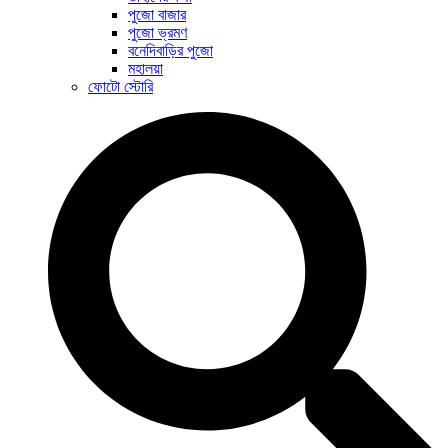
পুজো বাজার
পুজো ভ্রমণ
বনেদিবাড়ির পুজো
মহালয়া
ফোটো স্টোরি