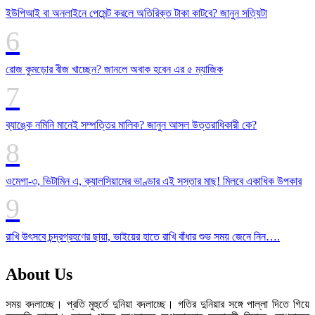
ইউপিআই বা অনলাইনে পেমেন্ট করলে অতিরিক্ত টাকা কাটবে? জানুন সত্যিটা
রোজ কুমড়োর বীজ খাচ্ছেন? জানলে অবাক হবেন এর ৫ ম্যাজিক
ব্যাঙ্কে নমিনি মানেই সম্পত্তির মালিক? জানুন আসল উত্তরাধিকারী কে?
ওমেগা-৩, ভিটামিন এ, ক্যালসিয়ামের ভাণ্ডার এই সস্তার মাছ! মিলবে একাধিক উপকার
রাখি উৎসবে চন্দ্রগ্রহণের ছায়া, ভাইয়ের হাতে রাখি বাঁধার শুভ সময় জেনে নিন….
About Us
সময় বদলাচ্ছে। প্রতি মুহুর্তে দুনিয়া বদলাচ্ছে। গতির দুনিয়ার সঙ্গে পাল্লা দিতে গিয়ে