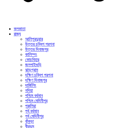
কলকাতা
রাজ্য
আলিপুরদুয়ার
উত্তর চব্বিশ পরগনা
উত্তর দিনাজপুর
কালিম্পং
কোচবিহার
জলপাইগুড়ি
ঝাড়গ্রাম
দক্ষিণ চব্বিশ পরগনা
দক্ষিণ দিনাজপুর
দার্জিলিং
নদিয়া
পশ্চিম বর্ধমান
পশ্চিম মেদিনীপুর
পুরুলিয়া
পূর্ব বর্ধমান
পূর্ব মেদিনীপুর
বাঁকুড়া
বীরভূম