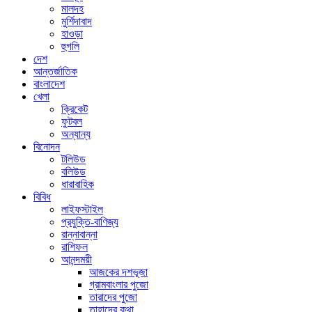
মালদহ
মুর্শিদাবাদ
হাওড়া
হুগলি
দেশ
আন্তর্জাতিক
বাংলাদেশ
খেলা
ক্রিকেট
ফুটবল
অন্যান্য
বিনোদন
টলিউড
বলিউড
ধারাবাহিক
বিবিধ
লাইফস্টাইল
প্রযুক্তি-বাণিজ্য
রান্নাবান্না
রাশিফল
আনন্দময়ী
আজকের দশভূজা
গ্রামবাংলার পুজো
তারাদের পুজো
তাহাদের কথা