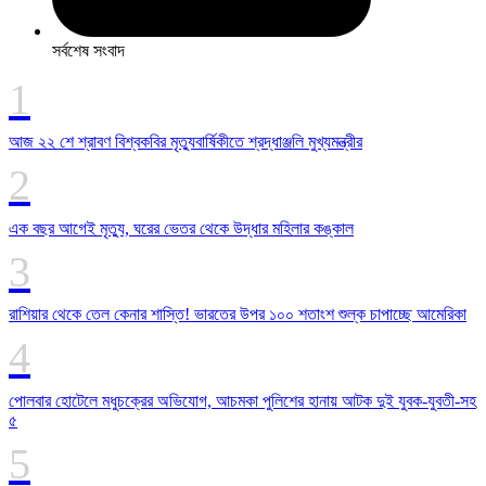
সর্বশেষ সংবাদ
আজ ২২ শে শ্রাবণ বিশ্বকবির মৃত্যুবার্ষিকীতে শ্রদ্ধাঞ্জলি মুখ্যমন্ত্রীর
এক বছর আগেই মৃত্যু, ঘরের ভেতর থেকে উদ্ধার মহিলার কঙ্কাল
রাশিয়ার থেকে তেল কেনার শাস্তি! ভারতের উপর ১০০ শতাংশ শুল্ক চাপাচ্ছে আমেরিকা
পোলবার হোটেলে মধুচক্রের অভিযোগ, আচমকা পুলিশের হানায় আটক দুই যুবক-যুবতী-সহ
৫