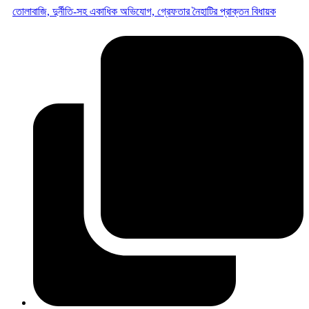
তোলাবাজি, দুর্নীতি-সহ একাধিক অভিযোগ, গ্রেফতার নৈহাটির প্রাক্তন বিধায়ক