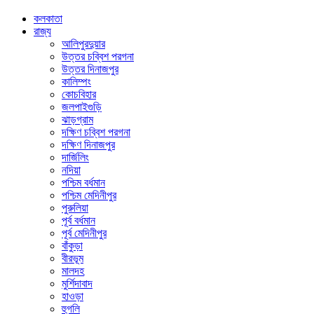
কলকাতা
রাজ্য
আলিপুরদুয়ার
উত্তর চব্বিশ পরগনা
উত্তর দিনাজপুর
কালিম্পং
কোচবিহার
জলপাইগুড়ি
ঝাড়গ্রাম
দক্ষিণ চব্বিশ পরগনা
দক্ষিণ দিনাজপুর
দার্জিলিং
নদিয়া
পশ্চিম বর্ধমান
পশ্চিম মেদিনীপুর
পুরুলিয়া
পূর্ব বর্ধমান
পূর্ব মেদিনীপুর
বাঁকুড়া
বীরভূম
মালদহ
মুর্শিদাবাদ
হাওড়া
হুগলি