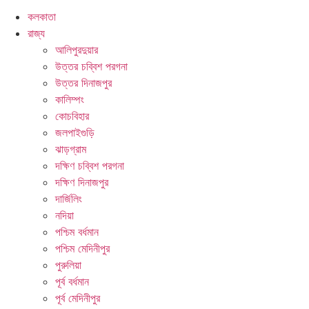
কলকাতা
রাজ্য
আলিপুরদুয়ার
উত্তর চব্বিশ পরগনা
উত্তর দিনাজপুর
কালিম্পং
কোচবিহার
জলপাইগুড়ি
ঝাড়গ্রাম
দক্ষিণ চব্বিশ পরগনা
দক্ষিণ দিনাজপুর
দার্জিলিং
নদিয়া
পশ্চিম বর্ধমান
পশ্চিম মেদিনীপুর
পুরুলিয়া
পূর্ব বর্ধমান
পূর্ব মেদিনীপুর