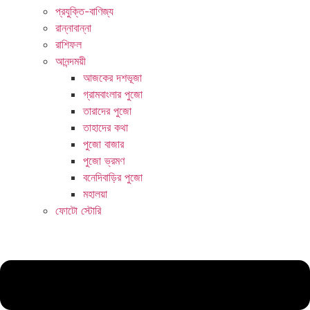
প্রযুক্তি-বাণিজ্য
রান্নাবান্না
রাশিফল
আনন্দময়ী
আজকের দশভূজা
গ্রামবাংলার পুজো
তারাদের পুজো
তাহাদের কথা
পুজো বাজার
পুজো ভ্রমণ
বনেদিবাড়ির পুজো
মহালয়া
ফোটো স্টোরি