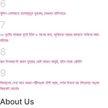
পুলিশ হেফাজতে রহস্যমৃত্যু যুবকের, চাঞ্চল্য হালিশহরে
২৫ ফুটের গামছায় ফুটে উঠল ৯ গানের কথা, জুবিনকে শ্রদ্ধা জানাতে অভিনব কাজ
মহিলার
অল্প উপকরণেই বানান সুস্বাদু ছোট মাছের পাতুরি, রইল সহজ রেসিপি
বিনামূল্যে দেখা যাবে ভারত-শ্রীলঙ্কা টেস্ট ম্যাচ, দর্শক টানতে বড় সিদ্ধান্ত লঙ্কা
ক্রিকেট বোর্ডের
About Us