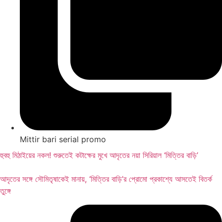
Mittir bari serial promo
হুবহু মিঠাইয়ের নকল! শুরুতেই কটাক্ষের মুখে আদৃতের নয়া সিরিয়াল ‘মিত্তির বাড়ি’
আদৃতের সঙ্গে সৌমিতৃষাকেই মানায়, ‘মিত্তির বাড়ি’র প্রোমো প্রকাশ্যে আসতেই বিতর্ক
তুঙ্গে