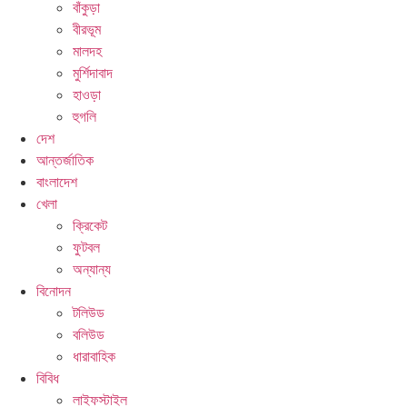
বাঁকুড়া
বীরভূম
মালদহ
মুর্শিদাবাদ
হাওড়া
হুগলি
দেশ
আন্তর্জাতিক
বাংলাদেশ
খেলা
ক্রিকেট
ফুটবল
অন্যান্য
বিনোদন
টলিউড
বলিউড
ধারাবাহিক
বিবিধ
লাইফস্টাইল