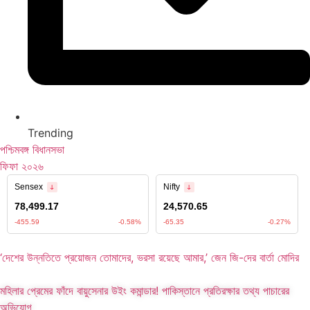
Trending
পশ্চিমবঙ্গ বিধানসভা
ফিফা ২০২৬
‘দেশের উন্নতিতে প্রয়োজন তোমাদের, ভরসা রয়েছে আমার,’ জেন জি-দের বার্তা মোদির
মহিলার প্রেমের ফাঁদে বায়ুসেনার উইং কমান্ডার! পাকিস্তানে প্রতিরক্ষার তথ্য পাচারের
অভিযোগ