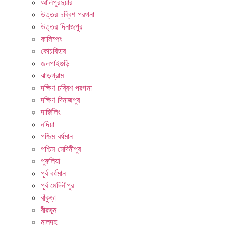
আলিপুরদুয়ার
উত্তর চব্বিশ পরগনা
উত্তর দিনাজপুর
কালিম্পং
কোচবিহার
জলপাইগুড়ি
ঝাড়গ্রাম
দক্ষিণ চব্বিশ পরগনা
দক্ষিণ দিনাজপুর
দার্জিলিং
নদিয়া
পশ্চিম বর্ধমান
পশ্চিম মেদিনীপুর
পুরুলিয়া
পূর্ব বর্ধমান
পূর্ব মেদিনীপুর
বাঁকুড়া
বীরভূম
মালদহ