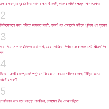
মাথায় আগ্নেয়াস্ত্র ঠেকিয়ে সোনার চেন ছিনতাই, তারপর গুলি! চাঞ্চল্য গোপালনগরে
ভিডিয়োকলে নগ্ন নারীতে আসক্ত স্বামী, কুকর্ম ধরে ফেলতেই স্ত্রীকে পুড়িয়ে খুন যুবকের
হাত দিয়ে গোল করেছিলেন মারাদোনা, ১০০ কোটিতে নিলাম হতে চলেছে সেই ঐতিহাসিক
বল
বিদেশে চাকরির স্বপ্নভঙ্গ! পর্তুগালে বিয়ারের দোকানের মালিকের কাছে ‘বিক্রি’ হলেন
ভারতীয় তরুণী
প্রেমিকের হাত ধরে ঘরছাড়া নাবালিকা, শেষমেশ ঠাঁই সোনাগাছিতে