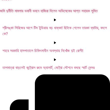
জমি দুর্নীতি মামলায় ভবানী ভবনে হাজিরা দিলেন অভিষেকের আপ্ত সহায়ক সুমিত
শ্রীলঙ্কা সিরিজের আগে টিম ইন্ডিয়ায় বড় ধাক্কা! ছিটকে গেলেন তারকা ব্যাটার, বদলে
কে?
শহরে সরকারি হাসপাতালে চিকিৎসাধীন অবস্থায় নিখোঁজ দুই রোগী!
তাপমাত্রা বাড়লেই কন্ট্রোল রুমে অ্যালার্ট, মেট্রো স্টেশনে বসছে স্মার্ট সেন্সর