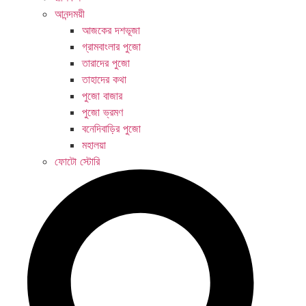
আনন্দময়ী
আজকের দশভূজা
গ্রামবাংলার পুজো
তারাদের পুজো
তাহাদের কথা
পুজো বাজার
পুজো ভ্রমণ
বনেদিবাড়ির পুজো
মহালয়া
ফোটো স্টোরি