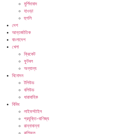
মুর্শিদাবাদ
হাওড়া
হুগলি
দেশ
আন্তর্জাতিক
বাংলাদেশ
খেলা
ক্রিকেট
ফুটবল
অন্যান্য
বিনোদন
টলিউড
বলিউড
ধারাবাহিক
বিবিধ
লাইফস্টাইল
প্রযুক্তি-বাণিজ্য
রান্নাবান্না
রাশিফল