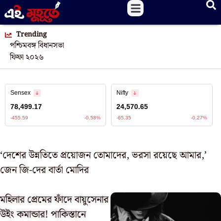
Trending
পশ্চিমবঙ্গ বিধানসভা
ফিফা ২০২৬
‘দেশের উন্নতিতে প্রয়োজন তোমাদের, ভরসা রয়েছে আমার,’
জেন জি-দের বার্তা মোদির
মহিলার প্রেমের ফাঁদে বায়ুসেনার
উইং কমান্ডার! পাকিস্তানে