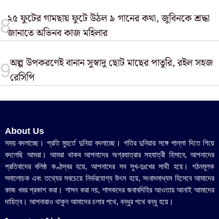
২৫ ফুটের গামছায় ফুটে উঠল ৯ গানের কথা, জুবিনকে শ্রদ্ধা
জানাতে অভিনব কাজ মহিলার
অল্প উপকরণেই বানান সুস্বাদু ছোট মাছের পাতুরি, রইল সহজ
রেসিপি
About Us
সময় বদলাচ্ছে। প্রতি মুহুর্তে দুনিয়া বদলাচ্ছে। গতির দুনিয়ার সঙ্গে পাল্লা দিতে গিয়ে
বদলেছি আমরা। আমরা থাকব আপনাদের অগ্রযাত্রার সহযাত্রী হিসাবে, আপনাদের
প্রতিবাদের বলিষ্ঠ কণ্ঠস্বর হয়ে, আপনাদের সব সুখ-দুঃখের সাথী হয়ে। গঠনমূলক
সমালোচক এবং তথ্যের সবচেয়ে নির্ভরযোগ্য উ‍ৎস হয়ে, সংবাদমাধ্যম হিসেবে আমাদের
কাজ খবর প্রকাশ করা। শাসন করা নয়, শাসকদের জবাবদিহির আওতায় আনাই আমাদের
দায়িত্ব। আপনারাও থাকুন আমাদের চলার পথে, বন্ধুর পথে বন্ধু হয়ে।