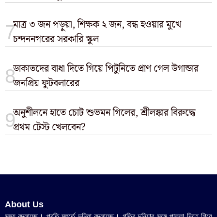
মাত্র ৩ জন পড়ুয়া, শিক্ষক ২ জন, বন্ধ হওয়ার মুখে
চন্দননগরের সরকারি স্কুল
ডাকাতদের বাধা দিতে গিয়ে পিটুনিতে প্রাণ গেল উগান্ডার
জনপ্রিয় ফুটবলারের
অনুশীলনে হাতে চোট শুভমন গিলের, শ্রীলঙ্কার বিরুদ্ধে
প্রথম টেস্ট খেলবেন?
About Us
সময় বদলাচ্ছে। প্রতি মুহুর্তে দুনিয়া বদলাচ্ছে। গতির দুনিয়ার সঙ্গে পাল্লা দিতে গিয়ে