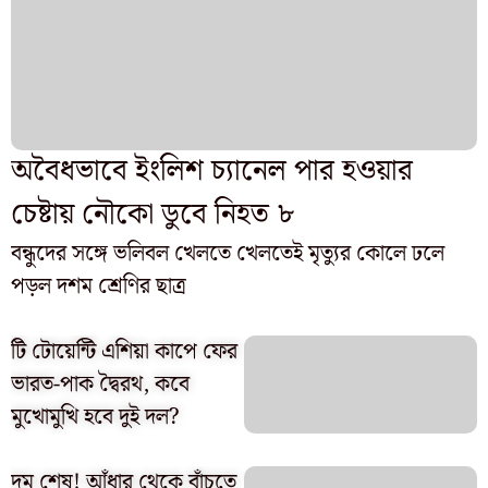
অবৈধভাবে ইংলিশ চ্যানেল পার হওয়ার
চেষ্টায় নৌকো ডুবে নিহত ৮
বন্ধুদের সঙ্গে ভলিবল খেলতে খেলতেই মৃত্যুর কোলে ঢলে
পড়ল দশম শ্রেণির ছাত্র
টি টোয়েন্টি এশিয়া কাপে ফের
ভারত-পাক দ্বৈরথ, কবে
মুখোমুখি হবে দুই দল?
দম শেষ! আঁধার থেকে বাঁচতে