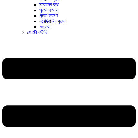
তাহাদের কথা
পুজো বাজার
পুজো ভ্রমণ
বনেদিবাড়ির পুজো
মহালয়া
ফোটো স্টোরি