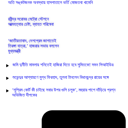
অতি সঙ্কটজনক অবস্থায় হাসপাতালে ভর্তি মোজতবা খামেনি
রবীন্দ্র সরোবর মেট্রো স্টেশনে
আত্মহত্যার চেষ্টা, ব্যাহত পরিষেবা
‘জাতীয়তাবাদ, দেশপ্রেম জাগাতেই
তিরঙ্গা যাত্রা,’ হাজরার সভায় বললেন
মুখ্যমন্ত্রী
জমি দুর্নীতি মামলায় শনিতেই হাজিরা দিতে হবে সুমিতকে! সমন সিআইডির
শুভেন্দুর আপ্যায়ণে মুগ্ধ ফিরহাদ, তুলনা টানলেন বিধানচন্দ্র রায়ের সঙ্গে
‘সুপ্রিম কোর্ট কী চাইছে সবার উপর গুলি চলুক’, মহুয়ার পাশে দাঁড়িয়ে প্রশ্ন
অভিজিত দীপকের