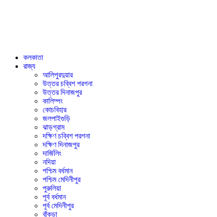
কলকাতা
রাজ্য
আলিপুরদুয়ার
উত্তর চব্বিশ পরগনা
উত্তর দিনাজপুর
কালিম্পং
কোচবিহার
জলপাইগুড়ি
ঝাড়গ্রাম
দক্ষিণ চব্বিশ পরগনা
দক্ষিণ দিনাজপুর
দার্জিলিং
নদিয়া
পশ্চিম বর্ধমান
পশ্চিম মেদিনীপুর
পুরুলিয়া
পূর্ব বর্ধমান
পূর্ব মেদিনীপুর
বাঁকুড়া