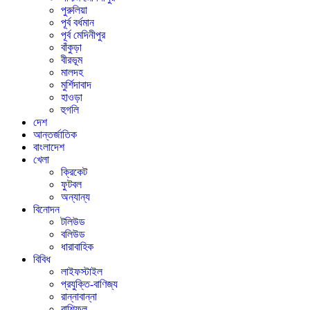
পুরুলিয়া
পূর্ব বর্ধমান
পূর্ব মেদিনীপুর
বাঁকুড়া
বীরভূম
মালদহ
মুর্শিদাবাদ
হাওড়া
হুগলি
দেশ
আন্তর্জাতিক
বাংলাদেশ
খেলা
ক্রিকেট
ফুটবল
অন্যান্য
বিনোদন
টলিউড
বলিউড
ধারাবাহিক
বিবিধ
লাইফস্টাইল
প্রযুক্তি-বাণিজ্য
রান্নাবান্না
রাশিফল