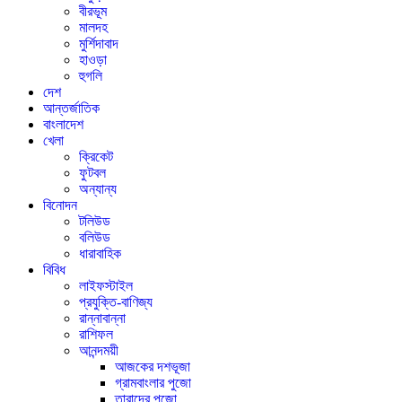
বীরভূম
মালদহ
মুর্শিদাবাদ
হাওড়া
হুগলি
দেশ
আন্তর্জাতিক
বাংলাদেশ
খেলা
ক্রিকেট
ফুটবল
অন্যান্য
বিনোদন
টলিউড
বলিউড
ধারাবাহিক
বিবিধ
লাইফস্টাইল
প্রযুক্তি-বাণিজ্য
রান্নাবান্না
রাশিফল
আনন্দময়ী
আজকের দশভূজা
গ্রামবাংলার পুজো
তারাদের পুজো