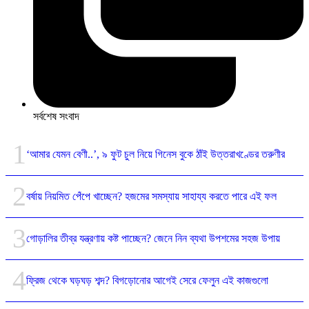
সর্বশেষ সংবাদ
‘আমার যেমন বেণী..’, ৯ ফুট চুল নিয়ে গিনেস বুকে ঠাঁই উত্তরাখণ্ডের তরুণীর
বর্ষায় নিয়মিত পেঁপে খাচ্ছেন? হজমের সমস্যায় সাহায্য করতে পারে এই ফল
গোড়ালির তীব্র যন্ত্রণায় কষ্ট পাচ্ছেন? জেনে নিন ব্যথা উপশমের সহজ উপায়
ফ্রিজ থেকে ঘড়ঘড় শব্দ? বিগড়োনোর আগেই সেরে ফেলুন এই কাজগুলো