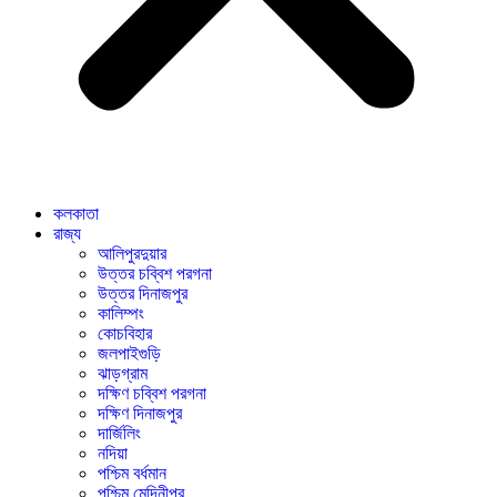
কলকাতা
রাজ্য
আলিপুরদুয়ার
উত্তর চব্বিশ পরগনা
উত্তর দিনাজপুর
কালিম্পং
কোচবিহার
জলপাইগুড়ি
ঝাড়গ্রাম
দক্ষিণ চব্বিশ পরগনা
দক্ষিণ দিনাজপুর
দার্জিলিং
নদিয়া
পশ্চিম বর্ধমান
পশ্চিম মেদিনীপুর