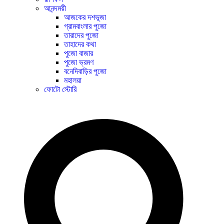
আনন্দময়ী
আজকের দশভূজা
গ্রামবাংলার পুজো
তারাদের পুজো
তাহাদের কথা
পুজো বাজার
পুজো ভ্রমণ
বনেদিবাড়ির পুজো
মহালয়া
ফোটো স্টোরি