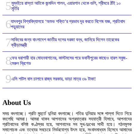
মুম্বইয়ে রাস্তা আটকে জন্মদিন পালন, এয়ারগান থেকে গুলি, শ্রীঘরে ঠাঁই ১০
মূর্তির
যাদবপুর বিশ্ববিদ্যালয়ে ‘অশুভ শক্তি’র প্রভাব দূর করতে বিশেষ যজ্ঞ, প্রতিবাদ
পড়ুয়াদের
সাকিবের জন্য বাংলাদেশ জাতীয় দলের দরজা বন্ধ, জানিয়ে দিলেন তারেকের
ক্রীড়ামন্ত্রী
ফের ধরাশায়ী হার মোহনবাগানের, কাস্টমসের পরে ভবানীপুরের কাছেও হারল সবুজ-
মেরুন ব্রিগেড
এসি শাটল বাস চালাবে রাজ্য সরকার, ভাড়া মাত্র ৩৯ টাকা!
About Us
সময় বদলাচ্ছে। প্রতি মুহুর্তে দুনিয়া বদলাচ্ছে। গতির দুনিয়ার সঙ্গে পাল্লা দিতে গিয়ে
বদলেছি আমরা। আমরা থাকব আপনাদের অগ্রযাত্রার সহযাত্রী হিসাবে, আপনাদের
প্রতিবাদের বলিষ্ঠ কণ্ঠস্বর হয়ে, আপনাদের সব সুখ-দুঃখের সাথী হয়ে। গঠনমূলক
সমালোচক এবং তথ্যের সবচেয়ে নির্ভরযোগ্য উ‍ৎস হয়ে, সংবাদমাধ্যম হিসেবে আমাদের