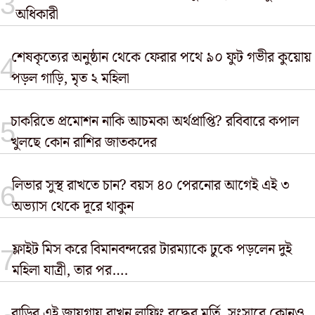
অধিকারী
শেষকৃত্যের অনুষ্ঠান থেকে ফেরার পথে ৯০ ফুট গভীর কুয়োয়
পড়ল গাড়ি, মৃত ২ মহিলা
চাকরিতে প্রমোশন নাকি আচমকা অর্থপ্রাপ্তি? রবিবারে কপাল
খুলছে কোন রাশির জাতকদের
লিভার সুস্থ রাখতে চান? বয়স ৪০ পেরনোর আগেই এই ৩
অভ্যাস থেকে দূরে থাকুন
ফ্লাইট মিস করে বিমানবন্দরের টারম্যাকে ঢুকে পড়লেন দুই
মহিলা যাত্রী, তার পর….
বাড়ির এই জায়গায় রাখুন লাফিং বুদ্ধের মূর্তি, সংসারে কোনও