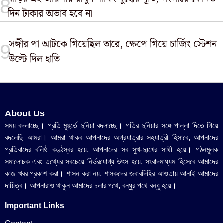
দিন টাকার অভাব হবে না
সঙ্গীর পা আটকে গিয়েছিল তারে, ক্ষেপে গিয়ে চার্জিং স্টেশন
উল্টে দিল হাতি
About Us
সময় বদলাচ্ছে। প্রতি মুহুর্তে দুনিয়া বদলাচ্ছে। গতির দুনিয়ার সঙ্গে পাল্লা দিতে গিয়ে
বদলেছি আমরা। আমরা থাকব আপনাদের অগ্রযাত্রার সহযাত্রী হিসাবে, আপনাদের
প্রতিবাদের বলিষ্ঠ কণ্ঠস্বর হয়ে, আপনাদের সব সুখ-দুঃখের সাথী হয়ে। গঠনমূলক
সমালোচক এবং তথ্যের সবচেয়ে নির্ভরযোগ্য উ‍ৎস হয়ে, সংবাদমাধ্যম হিসেবে আমাদের
কাজ খবর প্রকাশ করা। শাসন করা নয়, শাসকদের জবাবদিহির আওতায় আনাই আমাদের
দায়িত্ব। আপনারাও থাকুন আমাদের চলার পথে, বন্ধুর পথে বন্ধু হয়ে।
Important Links