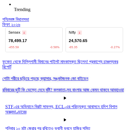
Trending
পশ্চিমবঙ্গ বিধানসভা
ফিফা ২০২৬
ফুকেত থেকে দিল্লিগামী বিমানের পাইলট মাদকাসক্ত ছিলেন! প্রকাশ্যে চাঞ্চল্যকর
রিপোর্ট
গোটা শরীরে ছড়িয়ে পড়ছে ক্যান্সার, সঙ্কটজনক জো বাইডেন
রবিবারের ছুটি কি ভেস্তে দেবে বৃষ্টি? কলকাতা-সহ বাংলায় আজ কেমন থাকবে আবহাওয়া
STF-এর অভিযানে বিরাট সাফল্য, ECL-এর পরিত্যক্ত আবাসনে হদিশ বিশাল
অস্ত্রভাণ্ডারের
শনিবার ১০ ঘন্টা জেরার পর রবিতেও ভবানী ভবনে হাজির সুমিত