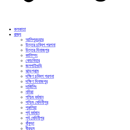
কলকাতা
রাজ্য
আলিপুরদুয়ার
উত্তর চব্বিশ পরগনা
উত্তর দিনাজপুর
কালিম্পং
কোচবিহার
জলপাইগুড়ি
ঝাড়গ্রাম
দক্ষিণ চব্বিশ পরগনা
দক্ষিণ দিনাজপুর
দার্জিলিং
নদিয়া
পশ্চিম বর্ধমান
পশ্চিম মেদিনীপুর
পুরুলিয়া
পূর্ব বর্ধমান
পূর্ব মেদিনীপুর
বাঁকুড়া
বীরভূম