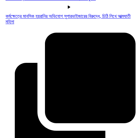
কর্মক্ষেত্রে মানসিক হয়রানির অভিযোগ সুপারভাইজারের বিরুদ্ধে, চিঠি লিখে আত্মঘাতী
মহিলা