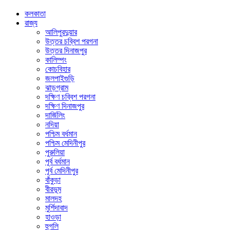
কলকাতা
রাজ্য
আলিপুরদুয়ার
উত্তর চব্বিশ পরগনা
উত্তর দিনাজপুর
কালিম্পং
কোচবিহার
জলপাইগুড়ি
ঝাড়গ্রাম
দক্ষিণ চব্বিশ পরগনা
দক্ষিণ দিনাজপুর
দার্জিলিং
নদিয়া
পশ্চিম বর্ধমান
পশ্চিম মেদিনীপুর
পুরুলিয়া
পূর্ব বর্ধমান
পূর্ব মেদিনীপুর
বাঁকুড়া
বীরভূম
মালদহ
মুর্শিদাবাদ
হাওড়া
হুগলি