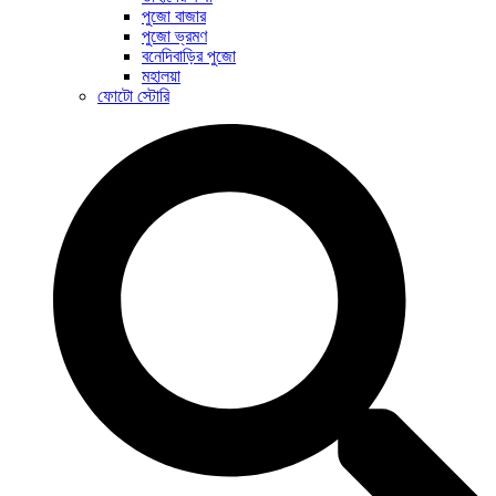
পুজো বাজার
পুজো ভ্রমণ
বনেদিবাড়ির পুজো
মহালয়া
ফোটো স্টোরি