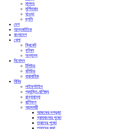
মালদহ
মুর্শিদাবাদ
হাওড়া
হুগলি
দেশ
আন্তর্জাতিক
বাংলাদেশ
খেলা
ক্রিকেট
ফুটবল
অন্যান্য
বিনোদন
টলিউড
বলিউড
ধারাবাহিক
বিবিধ
লাইফস্টাইল
প্রযুক্তি-বাণিজ্য
রান্নাবান্না
রাশিফল
আনন্দময়ী
আজকের দশভূজা
গ্রামবাংলার পুজো
তারাদের পুজো
তাহাদের কথা