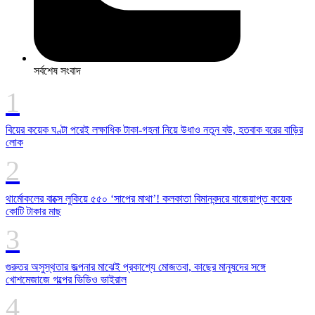
সর্বশেষ সংবাদ
বিয়ের কয়েক ঘণ্টা পরেই লক্ষাধিক টাকা-গহনা নিয়ে উধাও নতুন বউ, হতবাক বরের বাড়ির
লোক
থার্মোকলের বাক্সে লুকিয়ে ৫৫০ ‘সাপের মাথা’! কলকাতা বিমানবন্দরে বাজেয়াপ্ত কয়েক
কোটি টাকার মাছ
গুরুতর অসুস্থতার জল্পনার মাঝেই প্রকাশ্যে মোজতবা, কাছের মানুষদের সঙ্গে
খোশমেজাজে গল্পের ভিডিও ভাইরাল