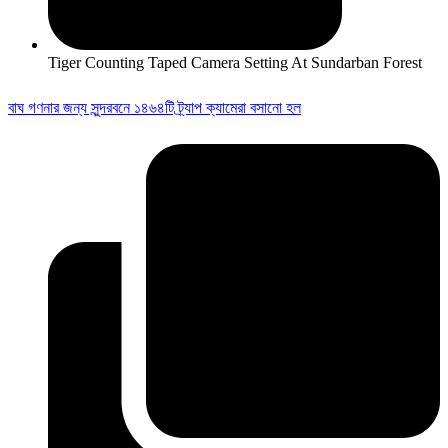
Tiger Counting Taped Camera Setting At Sundarban Forest
বাঘ গণনার জন্য সুন্দরবনে ১৪৬৪টি ট্র্যাপ ক্যামেরা বসানো হল