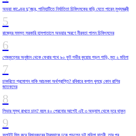
অভয়া কাণ্ডের দু’বছর, পানিহাটিতে নির্যাতিতা চিকিৎসকের বাড়ি যেতে পারেন মুখ্যমন্ত্রী
রাজ্যের সমস্ত সরকারি হাসপাতালে অভয়ার স্মরণে নীরবতা পালন চিকিৎসদের
শেষকৃত্যের অনুষ্ঠান থেকে ফেরার পথে ৯০ ফুট গভীর কুয়োয় পড়ল গাড়ি, মৃত ২ মহিলা
চাকরিতে প্রমোশন নাকি আচমকা অর্থপ্রাপ্তি? রবিবারে কপাল খুলছে কোন রাশির
জাতকদের
লিভার সুস্থ রাখতে চান? বয়স ৪০ পেরনোর আগেই এই ৩ অভ্যাস থেকে দূরে থাকুন
ফ্লাইট মিস করে বিমানবন্দরের টারম্যাকে ঢুকে পড়লেন দুই মহিলা যাত্রী, তার পর….