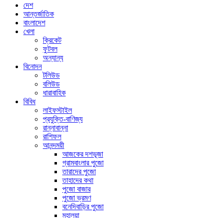
দেশ
আন্তর্জাতিক
বাংলাদেশ
খেলা
ক্রিকেট
ফুটবল
অন্যান্য
বিনোদন
টলিউড
বলিউড
ধারাবাহিক
বিবিধ
লাইফস্টাইল
প্রযুক্তি-বাণিজ্য
রান্নাবান্না
রাশিফল
আনন্দময়ী
আজকের দশভূজা
গ্রামবাংলার পুজো
তারাদের পুজো
তাহাদের কথা
পুজো বাজার
পুজো ভ্রমণ
বনেদিবাড়ির পুজো
মহালয়া