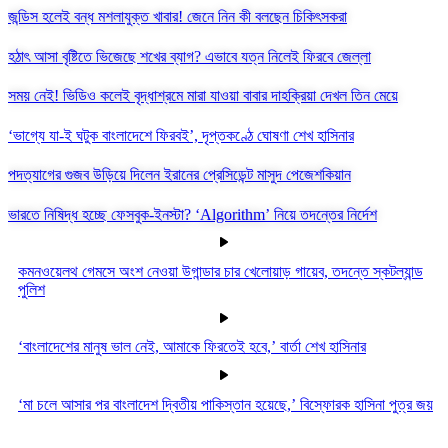
জন্ডিস হলেই বন্ধ মশলাযুক্ত খাবার! জেনে নিন কী বলছেন চিকিৎসকরা
হঠাৎ আসা বৃষ্টিতে ভিজেছে শখের ব্যাগ? এভাবে যত্ন নিলেই ফিরবে জেল্লা
সময় নেই! ভিডিও কলেই বৃদ্ধাশ্রমে মারা যাওয়া বাবার দাহক্রিয়া দেখল তিন মেয়ে
‘ভাগ্যে যা-ই ঘটুক বাংলাদেশে ফিরবই’, দৃপ্তকণ্ঠে ঘোষণা শেখ হাসিনার
পদত্যাগের গুজব উড়িয়ে দিলেন ইরানের প্রেসিডেন্ট মাসুদ পেজেশকিয়ান
ভারতে নিষিদ্ধ হচ্ছে ফেসবুক-ইনস্টা? ‘Algorithm’ নিয়ে তদন্তের নির্দেশ
কমনওয়েলথ গেমসে অংশ নেওয়া উগান্ডার চার খেলোয়াড় গায়েব, তদন্তে স্কটল্যান্ড
পুলিশ
‘বাংলাদেশের মানুষ ভাল নেই, আমাকে ফিরতেই হবে,’ বার্তা শেখ হাসিনার
‘মা চলে আসার পর বাংলাদেশ দ্বিতীয় পাকিস্তান হয়েছে,’ বিস্ফোরক হাসিনা পুত্র জয়