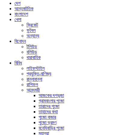
দেশ
আন্তর্জাতিক
বাংলাদেশ
খেলা
ক্রিকেট
ফুটবল
অন্যান্য
বিনোদন
টলিউড
বলিউড
ধারাবাহিক
বিবিধ
লাইফস্টাইল
প্রযুক্তি-বাণিজ্য
রান্নাবান্না
রাশিফল
আনন্দময়ী
আজকের দশভূজা
গ্রামবাংলার পুজো
তারাদের পুজো
তাহাদের কথা
পুজো বাজার
পুজো ভ্রমণ
বনেদিবাড়ির পুজো
মহালয়া