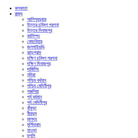
কলকাতা
রাজ্য
আলিপুরদুয়ার
উত্তর চব্বিশ পরগনা
উত্তর দিনাজপুর
কালিম্পং
কোচবিহার
জলপাইগুড়ি
ঝাড়গ্রাম
দক্ষিণ চব্বিশ পরগনা
দক্ষিণ দিনাজপুর
দার্জিলিং
নদিয়া
পশ্চিম বর্ধমান
পশ্চিম মেদিনীপুর
পুরুলিয়া
পূর্ব বর্ধমান
পূর্ব মেদিনীপুর
বাঁকুড়া
বীরভূম
মালদহ
মুর্শিদাবাদ
হাওড়া
হুগলি