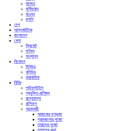
মালদহ
মুর্শিদাবাদ
হাওড়া
হুগলি
দেশ
আন্তর্জাতিক
বাংলাদেশ
খেলা
ক্রিকেট
ফুটবল
অন্যান্য
বিনোদন
টলিউড
বলিউড
ধারাবাহিক
বিবিধ
লাইফস্টাইল
প্রযুক্তি-বাণিজ্য
রান্নাবান্না
রাশিফল
আনন্দময়ী
আজকের দশভূজা
গ্রামবাংলার পুজো
তারাদের পুজো
তাহাদের কথা