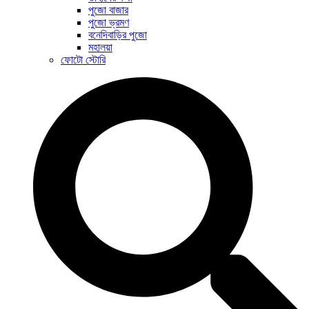
পুজো বাজার
পুজো ভ্রমণ
বনেদিবাড়ির পুজো
মহালয়া
ফোটো স্টোরি