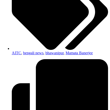
AITC
,
bengali news
,
bhawanipur
,
Mamata Banerjee