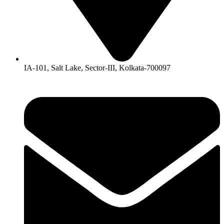
IA-101, Salt Lake, Sector-III, Kolkata-700097