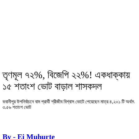
তৃণমূল ৭২%, বিজেপি ২২%! একধাক্কায়
১৫ শতাংশ ভোট বাড়াল শাসকদল
ভবানীপুর উপনির্বাচনে বাম প্রার্থী শ্রীজীব বিশ্বাস ভোটে পেয়েছেন মাত্র ৪,২০১ টি অর্থাৎ
৩.৫৬ শতাংশ ভোট
By - Ei Muhurte