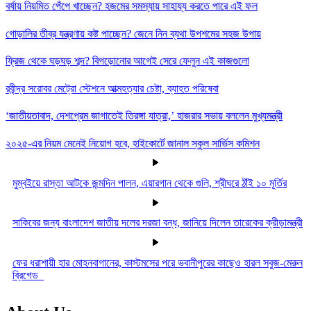
বর্ষায় নিয়মিত পেঁপে খাচ্ছেন? হজমের সমস্যায় সাহায্য করতে পারে এই ফল
গোড়ালির তীব্র যন্ত্রণায় কষ্ট পাচ্ছেন? জেনে নিন ব্যথা উপশমের সহজ উপায়
ফ্রিজ থেকে ঘড়ঘড় শব্দ? বিগড়োনোর আগেই সেরে ফেলুন এই কাজগুলো
রবীন্দ্র সরোবর মেট্রো স্টেশনে আত্মহত্যার চেষ্টা, ব্যাহত পরিষেবা
‘জাতীয়তাবাদ, দেশপ্রেম জাগাতেই তিরঙ্গা যাত্রা,’ হাজরার সভায় বললেন মুখ্যমন্ত্রী
২০২৫-এর নিয়ম মেনেই নিয়োগ হবে, হাইকোর্টে জানাল স্কুল সার্ভিস কমিশন
মুম্বইয়ে রাস্তা আটকে জন্মদিন পালন, এয়ারগান থেকে গুলি, শ্রীঘরে ঠাঁই ১০ মূর্তির
সাকিবের জন্য বাংলাদেশ জাতীয় দলের দরজা বন্ধ, জানিয়ে দিলেন তারেকের ক্রীড়ামন্ত্রী
ফের ধরাশায়ী হার মোহনবাগানের, কাস্টমসের পরে ভবানীপুরের কাছেও হারল সবুজ-মেরুন
ব্রিগেড