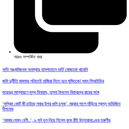
আরও সম্পর্কিত খবর
অতি সঙ্কটজনক অবস্থায় হাসপাতালে ভর্তি মোজতবা খামেনি
জমি দুর্নীতি মামলায় শনিতেই হাজিরা দিতে হবে সুমিতকে! সমন সিআইডির
শুভেন্দুর আপ্যায়ণে মুগ্ধ ফিরহাদ, তুলনা টানলেন বিধানচন্দ্র রায়ের সঙ্গে
‘সুপ্রিম কোর্ট কী চাইছে সবার উপর গুলি চলুক’, মহুয়ার পাশে দাঁড়িয়ে প্রশ্ন অভিজিত
দীপকের
‘আমার যেমন বেণী..’, ৯ ফুট চুল নিয়ে গিনেস বুকে ঠাঁই উত্তরাখণ্ডের তরুণীর