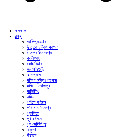
কলকাতা
রাজ্য
আলিপুরদুয়ার
উত্তর চব্বিশ পরগনা
উত্তর দিনাজপুর
কালিম্পং
কোচবিহার
জলপাইগুড়ি
ঝাড়গ্রাম
দক্ষিণ চব্বিশ পরগনা
দক্ষিণ দিনাজপুর
দার্জিলিং
নদিয়া
পশ্চিম বর্ধমান
পশ্চিম মেদিনীপুর
পুরুলিয়া
পূর্ব বর্ধমান
পূর্ব মেদিনীপুর
বাঁকুড়া
বীরভূম