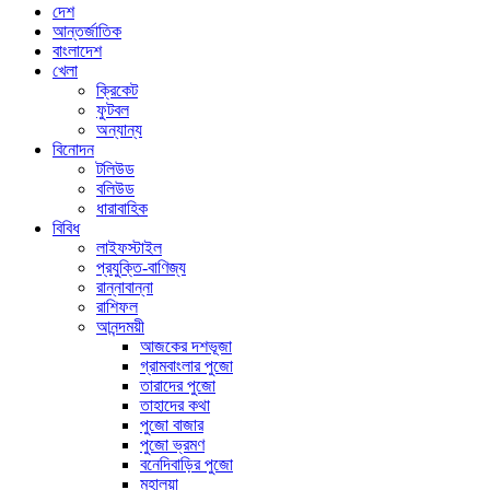
দেশ
আন্তর্জাতিক
বাংলাদেশ
খেলা
ক্রিকেট
ফুটবল
অন্যান্য
বিনোদন
টলিউড
বলিউড
ধারাবাহিক
বিবিধ
লাইফস্টাইল
প্রযুক্তি-বাণিজ্য
রান্নাবান্না
রাশিফল
আনন্দময়ী
আজকের দশভূজা
গ্রামবাংলার পুজো
তারাদের পুজো
তাহাদের কথা
পুজো বাজার
পুজো ভ্রমণ
বনেদিবাড়ির পুজো
মহালয়া