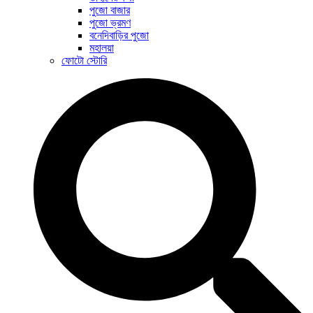
পুজো বাজার
পুজো ভ্রমণ
বনেদিবাড়ির পুজো
মহালয়া
ফোটো স্টোরি