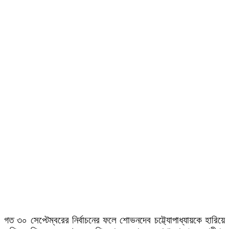
গত ৩০ সেপ্টেম্বরের নির্বাচনের ফলে শোভনদেব চট্ট্যোপাধ্যায়কে হারিয়ে