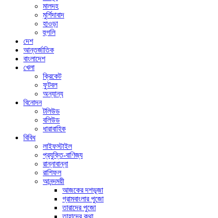
মালদহ
মুর্শিদাবাদ
হাওড়া
হুগলি
দেশ
আন্তর্জাতিক
বাংলাদেশ
খেলা
ক্রিকেট
ফুটবল
অন্যান্য
বিনোদন
টলিউড
বলিউড
ধারাবাহিক
বিবিধ
লাইফস্টাইল
প্রযুক্তি-বাণিজ্য
রান্নাবান্না
রাশিফল
আনন্দময়ী
আজকের দশভূজা
গ্রামবাংলার পুজো
তারাদের পুজো
তাহাদের কথা