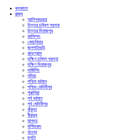
কলকাতা
রাজ্য
আলিপুরদুয়ার
উত্তর চব্বিশ পরগনা
উত্তর দিনাজপুর
কালিম্পং
কোচবিহার
জলপাইগুড়ি
ঝাড়গ্রাম
দক্ষিণ চব্বিশ পরগনা
দক্ষিণ দিনাজপুর
দার্জিলিং
নদিয়া
পশ্চিম বর্ধমান
পশ্চিম মেদিনীপুর
পুরুলিয়া
পূর্ব বর্ধমান
পূর্ব মেদিনীপুর
বাঁকুড়া
বীরভূম
মালদহ
মুর্শিদাবাদ
হাওড়া
হুগলি