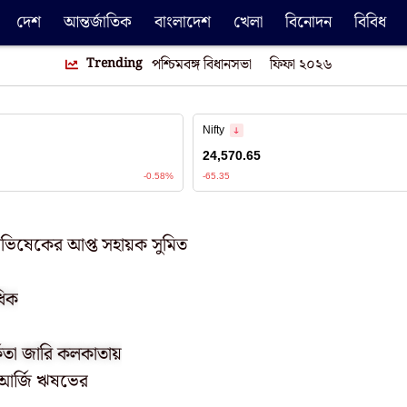
দেশ
আন্তর্জাতিক
বাংলাদেশ
খেলা
বিনোদন
বিবিধ
Trending
পশ্চিমবঙ্গ বিধানসভা
ফিফা ২০২৬
 অভিষেকের আপ্ত সহায়ক সুমিত
ধিক
্কতা জারি কলকাতায়
ছে আর্জি ঋষভের