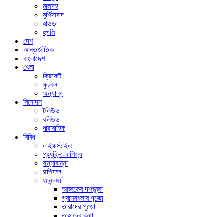
মালদহ
মুর্শিদাবাদ
হাওড়া
হুগলি
দেশ
আন্তর্জাতিক
বাংলাদেশ
খেলা
ক্রিকেট
ফুটবল
অন্যান্য
বিনোদন
টলিউড
বলিউড
ধারাবাহিক
বিবিধ
লাইফস্টাইল
প্রযুক্তি-বাণিজ্য
রান্নাবান্না
রাশিফল
আনন্দময়ী
আজকের দশভূজা
গ্রামবাংলার পুজো
তারাদের পুজো
তাহাদের কথা