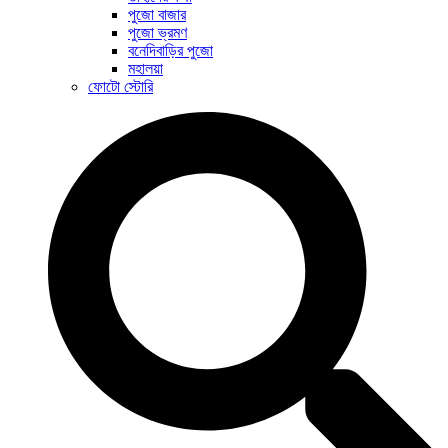
পুজো বাজার
পুজো ভ্রমণ
বনেদিবাড়ির পুজো
মহালয়া
ফোটো স্টোরি