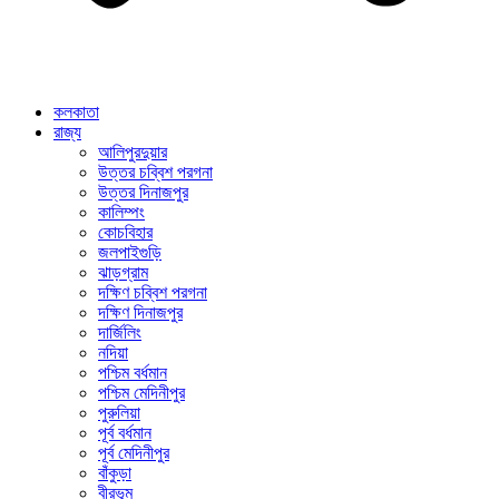
কলকাতা
রাজ্য
আলিপুরদুয়ার
উত্তর চব্বিশ পরগনা
উত্তর দিনাজপুর
কালিম্পং
কোচবিহার
জলপাইগুড়ি
ঝাড়গ্রাম
দক্ষিণ চব্বিশ পরগনা
দক্ষিণ দিনাজপুর
দার্জিলিং
নদিয়া
পশ্চিম বর্ধমান
পশ্চিম মেদিনীপুর
পুরুলিয়া
পূর্ব বর্ধমান
পূর্ব মেদিনীপুর
বাঁকুড়া
বীরভূম