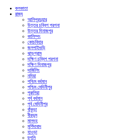
কলকাতা
রাজ্য
আলিপুরদুয়ার
উত্তর চব্বিশ পরগনা
উত্তর দিনাজপুর
কালিম্পং
কোচবিহার
জলপাইগুড়ি
ঝাড়গ্রাম
দক্ষিণ চব্বিশ পরগনা
দক্ষিণ দিনাজপুর
দার্জিলিং
নদিয়া
পশ্চিম বর্ধমান
পশ্চিম মেদিনীপুর
পুরুলিয়া
পূর্ব বর্ধমান
পূর্ব মেদিনীপুর
বাঁকুড়া
বীরভূম
মালদহ
মুর্শিদাবাদ
হাওড়া
হুগলি