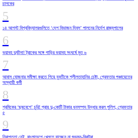
চালকের
১৪ আগস্ট বিশ্ববিদ্যালয়গুলিতে ‘দেশ বিভাজন দিবস’ পালনের নির্দেশ রাজ্যপালের
ভয়াবহ দুর্ঘটনা! ট্রাকের সঙ্গে গাড়ির ভয়াবহ সংঘর্ষে মৃত ৬
আবাস যোজনার সমীক্ষা করতে গিয়ে যুবতীকে শ্লীলতাহানির চেষ্টা, গ্রেফতার পঞ্চায়েতের
অস্থায়ী কর্মী
শ্রমিকের ‘ছদ্মবেশে’ চুরি! প্রায় দু-কোটি টাকার ধনসম্পদ উদ্ধার করল পুলিশ, গ্রেফতার
৫
নিরাপত্তা নেই, বাংলাদেশে খেলতে যাচ্ছেন না শুভমন-বিরাটরা