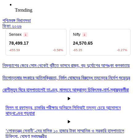
Trending
পশ্চিমবঙ্গ বিধানসভা
ফিফা ২০২৬
নিম্নচাপের জেরে সোম থেকেই বৃষ্টিতে ভাসবে রাজ্য, বড় দুর্যোগের আশঙ্কা কলকাতায়
তিলোত্তমার সৎকারে অতিসক্রিয়তা, নির্মল ঘোষদের বিরুদ্ধে তদন্তের নির্দেশ শুভেন্দুর
রোগীমৃত্যু ঘিরে হাসপাতালেই তাণ্ডব, মালদহে আক্রান্ত চিকিৎসক-নার্স-স্বাস্থ্যকর্মীরা
মিলল না রফাসূত্র, চাকরির পরীক্ষার অনিয়মে সিবিআই তদন্ত চেয়ে আন্দোলনে
ঝাড়খণ্ডের পড়ুয়ারা
‘লোকতন্ত্র সেনানী’-দের মাসিক ১০ হাজার টাকা সাম্মানিক ও সরকারি হাসপাতালে
চিকিৎসা, ঘোষণা মুখ্যমন্ত্রীর