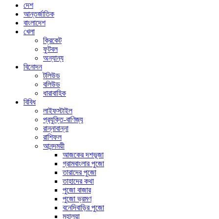
দেশ
আন্তর্জাতিক
বাংলাদেশ
খেলা
ক্রিকেট
ফুটবল
অন্যান্য
বিনোদন
টলিউড
বলিউড
ধারাবাহিক
বিবিধ
লাইফস্টাইল
প্রযুক্তি-বাণিজ্য
রান্নাবান্না
রাশিফল
আনন্দময়ী
আজকের দশভূজা
গ্রামবাংলার পুজো
তারাদের পুজো
তাহাদের কথা
পুজো বাজার
পুজো ভ্রমণ
বনেদিবাড়ির পুজো
মহালয়া