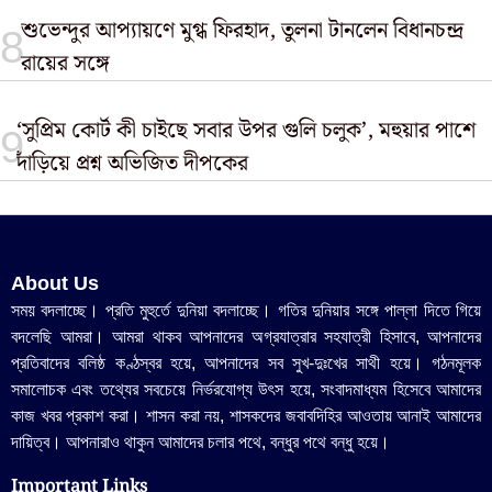
শুভেন্দুর আপ্যায়ণে মুগ্ধ ফিরহাদ, তুলনা টানলেন বিধানচন্দ্র
রায়ের সঙ্গে
‘সুপ্রিম কোর্ট কী চাইছে সবার উপর গুলি চলুক’, মহুয়ার পাশে
দাঁড়িয়ে প্রশ্ন অভিজিত দীপকের
About Us
সময় বদলাচ্ছে। প্রতি মুহুর্তে দুনিয়া বদলাচ্ছে। গতির দুনিয়ার সঙ্গে পাল্লা দিতে গিয়ে
বদলেছি আমরা। আমরা থাকব আপনাদের অগ্রযাত্রার সহযাত্রী হিসাবে, আপনাদের
প্রতিবাদের বলিষ্ঠ কণ্ঠস্বর হয়ে, আপনাদের সব সুখ-দুঃখের সাথী হয়ে। গঠনমূলক
সমালোচক এবং তথ্যের সবচেয়ে নির্ভরযোগ্য উ‍ৎস হয়ে, সংবাদমাধ্যম হিসেবে আমাদের
কাজ খবর প্রকাশ করা। শাসন করা নয়, শাসকদের জবাবদিহির আওতায় আনাই আমাদের
দায়িত্ব। আপনারাও থাকুন আমাদের চলার পথে, বন্ধুর পথে বন্ধু হয়ে।
Important Links