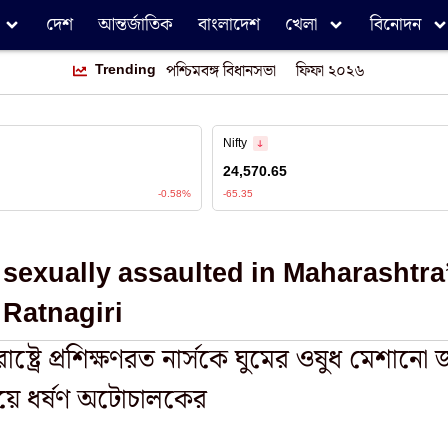
দেশ
আন্তর্জাতিক
বাংলাদেশ
খেলা
বিনোদন
Trending
পশ্চিমবঙ্গ বিধানসভা
ফিফা ২০২৬
sexually assaulted in Maharashtra
Ratnagiri
াষ্ট্রে প্রশিক্ষণরত নার্সকে ঘুমের ওষুধ মেশানো
য়ে ধর্ষণ অটোচালকের