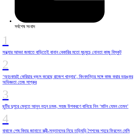
সর্বশেষ সংবাদ
সন্ধ্যার আড্ডা জমাতে বাড়িতেই বানান বেকারির মতো মুচমুচে নোনতা কাজু বিস্কুট
‘অহংকারই কেরিয়ার ধ্বংস করেছে রাজেশ খান্নার’, কিংবদন্তির সঙ্গে কাজ করার ভয়ঙ্কর
অভিজ্ঞতা তেজ সাপ্রুর
ছুটির দুপুরে মেনুতে আনুন নতুন চমক, সহজ উপকরণে বানিয়ে নিন ‘মাটন যেমন তেমন’
বাবাকে শেষ বিদায় জানাতে স্ত্রী-সন্তানদের নিয়ে তড়িঘড়ি শৈশবের শহরে ফিরলেন মেসি