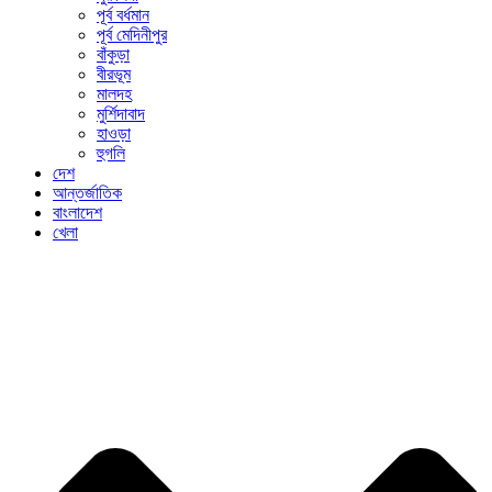
পূর্ব বর্ধমান
পূর্ব মেদিনীপুর
বাঁকুড়া
বীরভূম
মালদহ
মুর্শিদাবাদ
হাওড়া
হুগলি
দেশ
আন্তর্জাতিক
বাংলাদেশ
খেলা