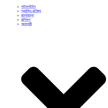
লাইফস্টাইল
প্রযুক্তি-বাণিজ্য
রান্নাবান্না
রাশিফল
আনন্দময়ী