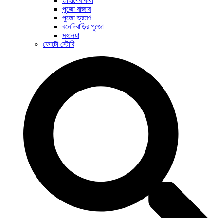
তাহাদের কথা
পুজো বাজার
পুজো ভ্রমণ
বনেদিবাড়ির পুজো
মহালয়া
ফোটো স্টোরি