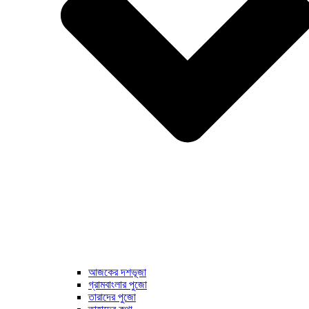
আজকের দশভূজা
গ্রামবাংলার পুজো
তারাদের পুজো