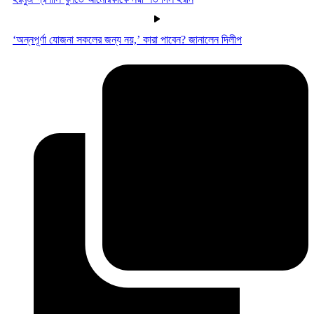
‘অন্নপূর্ণা যোজনা সকলের জন্য নয়,’ কারা পাবেন? জানালেন দিলীপ