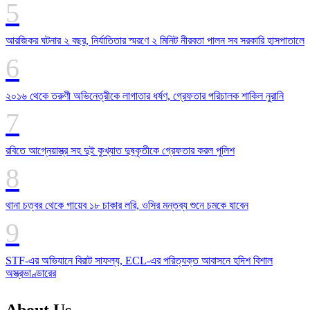
আরজিকর ঘটনার ২ বছর, নির্যাতিতার স্মরণে ২ মিনিট নীরবতা পালন সব সরকারি হাসপাতালে
২০১৬ থেকে তরুণী অভিনেত্রীকে লাগাতার ধর্ষণ, গ্রেফতার পরিচালক শাকিল নুরানি
রবিতে আগ্নেয়াস্ত্র সহ দুই কুখ্যাত দুষ্কৃতীকে গ্রেফতার করল পুলিশ
থানা চত্বর থেকে গায়েব ১৮ চাকার লরি, ওসির মন্তব্য শুনে চমকে যাবেন
STF-এর অভিযানে বিরাট সাফল্য, ECL-এর পরিত্যক্ত আবাসনে হদিশ বিশাল
অস্ত্রভাণ্ডারের
About Us