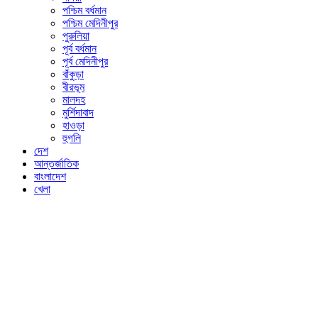
পশ্চিম বর্ধমান
পশ্চিম মেদিনীপুর
পুরুলিয়া
পূর্ব বর্ধমান
পূর্ব মেদিনীপুর
বাঁকুড়া
বীরভূম
মালদহ
মুর্শিদাবাদ
হাওড়া
হুগলি
দেশ
আন্তর্জাতিক
বাংলাদেশ
খেলা