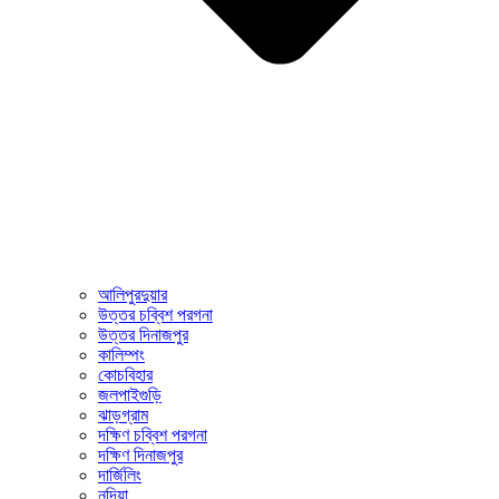
আলিপুরদুয়ার
উত্তর চব্বিশ পরগনা
উত্তর দিনাজপুর
কালিম্পং
কোচবিহার
জলপাইগুড়ি
ঝাড়গ্রাম
দক্ষিণ চব্বিশ পরগনা
দক্ষিণ দিনাজপুর
দার্জিলিং
নদিয়া