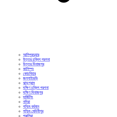
আলিপুরদুয়ার
উত্তর চব্বিশ পরগনা
উত্তর দিনাজপুর
কালিম্পং
কোচবিহার
জলপাইগুড়ি
ঝাড়গ্রাম
দক্ষিণ চব্বিশ পরগনা
দক্ষিণ দিনাজপুর
দার্জিলিং
নদিয়া
পশ্চিম বর্ধমান
পশ্চিম মেদিনীপুর
পুরুলিয়া