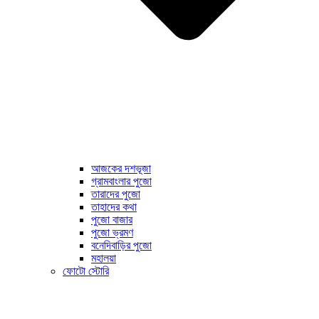
আজকের দশভূজা
গ্রামবাংলার পুজো
তারাদের পুজো
তাহাদের কথা
পুজো বাজার
পুজো ভ্রমণ
বনেদিবাড়ির পুজো
মহালয়া
ফোটো স্টোরি