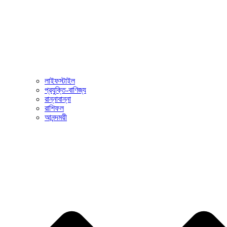
লাইফস্টাইল
প্রযুক্তি-বাণিজ্য
রান্নাবান্না
রাশিফল
আনন্দময়ী