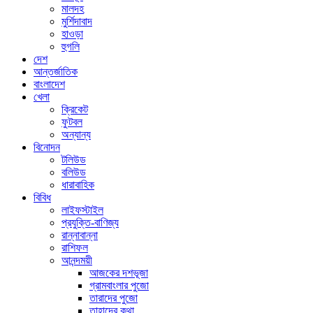
মালদহ
মুর্শিদাবাদ
হাওড়া
হুগলি
দেশ
আন্তর্জাতিক
বাংলাদেশ
খেলা
ক্রিকেট
ফুটবল
অন্যান্য
বিনোদন
টলিউড
বলিউড
ধারাবাহিক
বিবিধ
লাইফস্টাইল
প্রযুক্তি-বাণিজ্য
রান্নাবান্না
রাশিফল
আনন্দময়ী
আজকের দশভূজা
গ্রামবাংলার পুজো
তারাদের পুজো
তাহাদের কথা