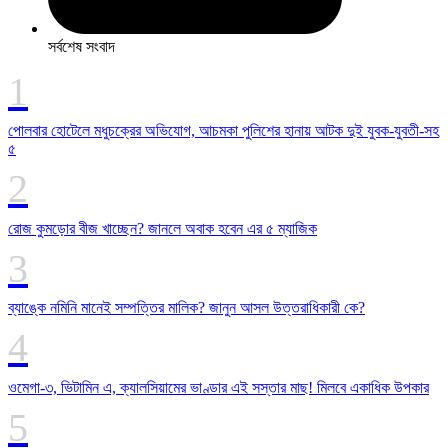
সর্বশেষ সংবাদ
পোলবার হোটেলে মধুচক্রের অভিযোগ, আচমকা পুলিশের হানায় আটক দুই যুবক-যুবতী-সহ
৫
রোজ কুমড়োর বীজ খাচ্ছেন? জানলে অবাক হবেন এর ৫ ম্যাজিক
ব্যাঙ্কে নমিনি মানেই সম্পত্তির মালিক? জানুন আসল উত্তরাধিকারী কে?
ওমেগা-৩, ভিটামিন এ, ক্যালসিয়ামের ভাণ্ডার এই সস্তার মাছ! মিলবে একাধিক উপকার