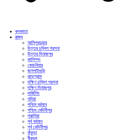
কলকাতা
রাজ্য
আলিপুরদুয়ার
উত্তর চব্বিশ পরগনা
উত্তর দিনাজপুর
কালিম্পং
কোচবিহার
জলপাইগুড়ি
ঝাড়গ্রাম
দক্ষিণ চব্বিশ পরগনা
দক্ষিণ দিনাজপুর
দার্জিলিং
নদিয়া
পশ্চিম বর্ধমান
পশ্চিম মেদিনীপুর
পুরুলিয়া
পূর্ব বর্ধমান
পূর্ব মেদিনীপুর
বাঁকুড়া
বীরভূম