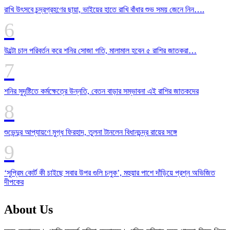
রাখি উৎসবে চন্দ্রগ্রহণের ছায়া, ভাইয়ের হাতে রাখি বাঁধার শুভ সময় জেনে নিন….
উল্টো চাল পরিবর্তন করে শনির সোজা গতি, মালামাল হবেন ৫ রাশির জাতকরা…
শনির সুদৃষ্টিতে কর্মক্ষেত্রে উন্নতি, বেতন বাড়ার সম্ভাবনা এই রাশির জাতকদের
শুভেন্দুর আপ্যায়ণে মুগ্ধ ফিরহাদ, তুলনা টানলেন বিধানচন্দ্র রায়ের সঙ্গে
‘সুপ্রিম কোর্ট কী চাইছে সবার উপর গুলি চলুক’, মহুয়ার পাশে দাঁড়িয়ে প্রশ্ন অভিজিত
দীপকের
About Us