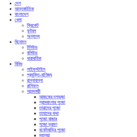
দেশ
আন্তর্জাতিক
বাংলাদেশ
খেলা
ক্রিকেট
ফুটবল
অন্যান্য
বিনোদন
টলিউড
বলিউড
ধারাবাহিক
বিবিধ
লাইফস্টাইল
প্রযুক্তি-বাণিজ্য
রান্নাবান্না
রাশিফল
আনন্দময়ী
আজকের দশভূজা
গ্রামবাংলার পুজো
তারাদের পুজো
তাহাদের কথা
পুজো বাজার
পুজো ভ্রমণ
বনেদিবাড়ির পুজো
মহালয়া