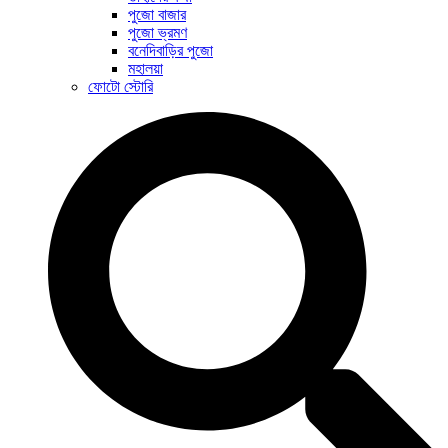
পুজো বাজার
পুজো ভ্রমণ
বনেদিবাড়ির পুজো
মহালয়া
ফোটো স্টোরি