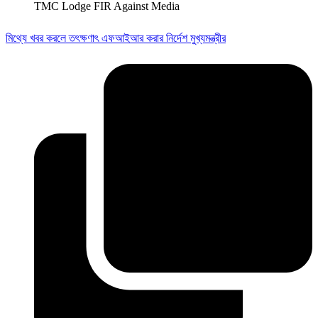
TMC Lodge FIR Against Media
মিথ্যে খবর করলে তৎক্ষণাৎ এফআইআর করার নির্দেশ মুখ্যমন্ত্রীর