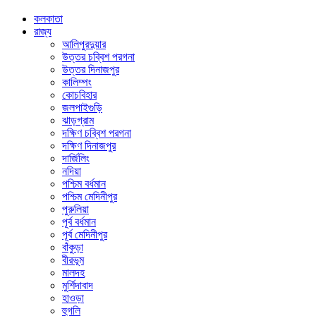
কলকাতা
রাজ্য
আলিপুরদুয়ার
উত্তর চব্বিশ পরগনা
উত্তর দিনাজপুর
কালিম্পং
কোচবিহার
জলপাইগুড়ি
ঝাড়গ্রাম
দক্ষিণ চব্বিশ পরগনা
দক্ষিণ দিনাজপুর
দার্জিলিং
নদিয়া
পশ্চিম বর্ধমান
পশ্চিম মেদিনীপুর
পুরুলিয়া
পূর্ব বর্ধমান
পূর্ব মেদিনীপুর
বাঁকুড়া
বীরভূম
মালদহ
মুর্শিদাবাদ
হাওড়া
হুগলি