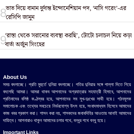
ভাত দিয়ে বানান দুর্দান্ত ইন্দোনেশিয়ান পদ, ‘নাসি গরেং’-এর
রেসিপি জানুন
‘রাস্তা থেকে সরানোর ব্যবস্থা করছি’, টোটো চলাচল নিয়ে কড়া
বার্তা অর্জুন সিংহের
About Us
সময় বদলাচ্ছে। প্রতি মুহুর্তে দুনিয়া বদলাচ্ছে। গতির দুনিয়ার সঙ্গে পাল্লা দিতে গিয়ে
বদলেছি আমরা। আমরা থাকব আপনাদের অগ্রযাত্রার সহযাত্রী হিসাবে, আপনাদের
প্রতিবাদের বলিষ্ঠ কণ্ঠস্বর হয়ে, আপনাদের সব সুখ-দুঃখের সাথী হয়ে। গঠনমূলক
সমালোচক এবং তথ্যের সবচেয়ে নির্ভরযোগ্য উ‍ৎস হয়ে, সংবাদমাধ্যম হিসেবে আমাদের
কাজ খবর প্রকাশ করা। শাসন করা নয়, শাসকদের জবাবদিহির আওতায় আনাই আমাদের
দায়িত্ব। আপনারাও থাকুন আমাদের চলার পথে, বন্ধুর পথে বন্ধু হয়ে।
Important Links