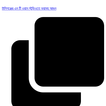
টালিগঞ্জের এন টি ওয়ান স্টুডিওতে ভয়াবহ আগুন