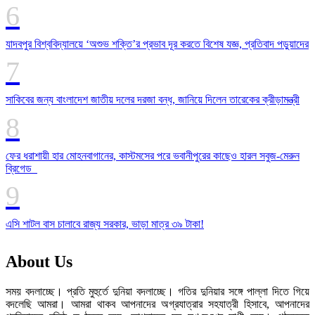
যাদবপুর বিশ্ববিদ্যালয়ে ‘অশুভ শক্তি’র প্রভাব দূর করতে বিশেষ যজ্ঞ, প্রতিবাদ পড়ুয়াদের
সাকিবের জন্য বাংলাদেশ জাতীয় দলের দরজা বন্ধ, জানিয়ে দিলেন তারেকের ক্রীড়ামন্ত্রী
ফের ধরাশায়ী হার মোহনবাগানের, কাস্টমসের পরে ভবানীপুরের কাছেও হারল সবুজ-মেরুন
ব্রিগেড
এসি শাটল বাস চালাবে রাজ্য সরকার, ভাড়া মাত্র ৩৯ টাকা!
About Us
সময় বদলাচ্ছে। প্রতি মুহুর্তে দুনিয়া বদলাচ্ছে। গতির দুনিয়ার সঙ্গে পাল্লা দিতে গিয়ে
বদলেছি আমরা। আমরা থাকব আপনাদের অগ্রযাত্রার সহযাত্রী হিসাবে, আপনাদের