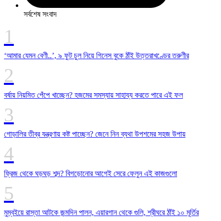
সর্বশেষ সংবাদ
‘আমার যেমন বেণী..’, ৯ ফুট চুল নিয়ে গিনেস বুকে ঠাঁই উত্তরাখণ্ডের তরুণীর
বর্ষায় নিয়মিত পেঁপে খাচ্ছেন? হজমের সমস্যায় সাহায্য করতে পারে এই ফল
গোড়ালির তীব্র যন্ত্রণায় কষ্ট পাচ্ছেন? জেনে নিন ব্যথা উপশমের সহজ উপায়
ফ্রিজ থেকে ঘড়ঘড় শব্দ? বিগড়োনোর আগেই সেরে ফেলুন এই কাজগুলো
মুম্বইয়ে রাস্তা আটকে জন্মদিন পালন, এয়ারগান থেকে গুলি, শ্রীঘরে ঠাঁই ১০ মূর্তির