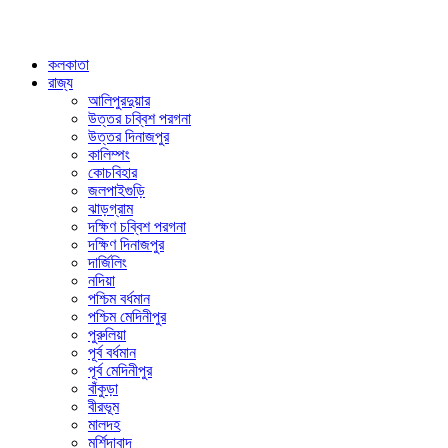
কলকাতা
রাজ্য
আলিপুরদুয়ার
উত্তর চব্বিশ পরগনা
উত্তর দিনাজপুর
কালিম্পং
কোচবিহার
জলপাইগুড়ি
ঝাড়গ্রাম
দক্ষিণ চব্বিশ পরগনা
দক্ষিণ দিনাজপুর
দার্জিলিং
নদিয়া
পশ্চিম বর্ধমান
পশ্চিম মেদিনীপুর
পুরুলিয়া
পূর্ব বর্ধমান
পূর্ব মেদিনীপুর
বাঁকুড়া
বীরভূম
মালদহ
মুর্শিদাবাদ