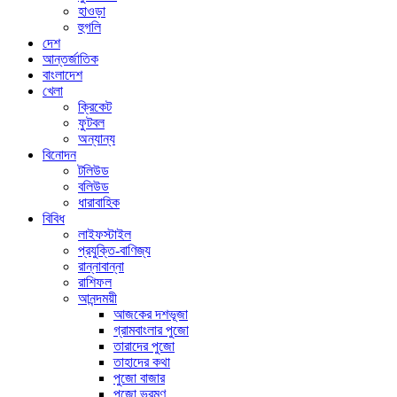
হাওড়া
হুগলি
দেশ
আন্তর্জাতিক
বাংলাদেশ
খেলা
ক্রিকেট
ফুটবল
অন্যান্য
বিনোদন
টলিউড
বলিউড
ধারাবাহিক
বিবিধ
লাইফস্টাইল
প্রযুক্তি-বাণিজ্য
রান্নাবান্না
রাশিফল
আনন্দময়ী
আজকের দশভূজা
গ্রামবাংলার পুজো
তারাদের পুজো
তাহাদের কথা
পুজো বাজার
পুজো ভ্রমণ