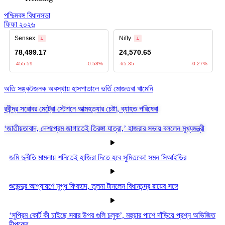
পশ্চিমবঙ্গ বিধানসভা
ফিফা ২০২৬
অতি সঙ্কটজনক অবস্থায় হাসপাতালে ভর্তি মোজতবা খামেনি
রবীন্দ্র সরোবর মেট্রো স্টেশনে আত্মহত্যার চেষ্টা, ব্যাহত পরিষেবা
‘জাতীয়তাবাদ, দেশপ্রেম জাগাতেই তিরঙ্গা যাত্রা,’ হাজরার সভায় বললেন মুখ্যমন্ত্রী
জমি দুর্নীতি মামলায় শনিতেই হাজিরা দিতে হবে সুমিতকে! সমন সিআইডির
শুভেন্দুর আপ্যায়ণে মুগ্ধ ফিরহাদ, তুলনা টানলেন বিধানচন্দ্র রায়ের সঙ্গে
‘সুপ্রিম কোর্ট কী চাইছে সবার উপর গুলি চলুক’, মহুয়ার পাশে দাঁড়িয়ে প্রশ্ন অভিজিত
দীপকের