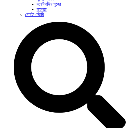
বনেদিবাড়ির পুজো
মহালয়া
ফোটো স্টোরি