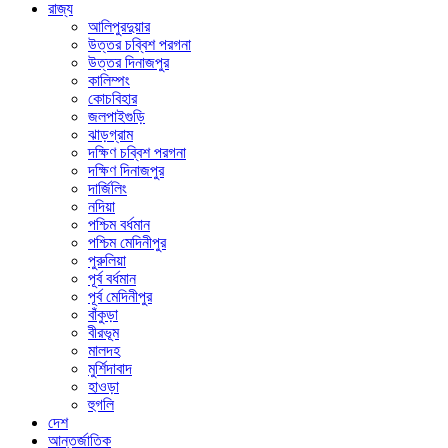
রাজ্য
আলিপুরদুয়ার
উত্তর চব্বিশ পরগনা
উত্তর দিনাজপুর
কালিম্পং
কোচবিহার
জলপাইগুড়ি
ঝাড়গ্রাম
দক্ষিণ চব্বিশ পরগনা
দক্ষিণ দিনাজপুর
দার্জিলিং
নদিয়া
পশ্চিম বর্ধমান
পশ্চিম মেদিনীপুর
পুরুলিয়া
পূর্ব বর্ধমান
পূর্ব মেদিনীপুর
বাঁকুড়া
বীরভূম
মালদহ
মুর্শিদাবাদ
হাওড়া
হুগলি
দেশ
আন্তর্জাতিক