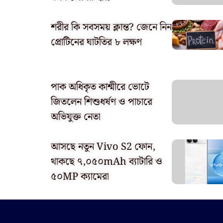
শরীর কি সবসময় ক্লান্ত? জেনে নিন
প্রোটিনের ঘাটতির ৮ লক্ষণ
পাক অধিকৃত কাশ্মীরে ভোটে
জিতলেন শিশুধর্ষণ ও পাচারে
অভিযুক্ত নেতা
আসছে নতুন Vivo S2 ফোন,
থাকছে ৭,০৫০mAh ব্যাটারি ও
৫০MP ক্যামেরা