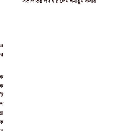
সভাপতির পদ হারালেন হুমায়ুন কবীর
 ও
তর
কে
লক
টি
িশ
য়া
িক