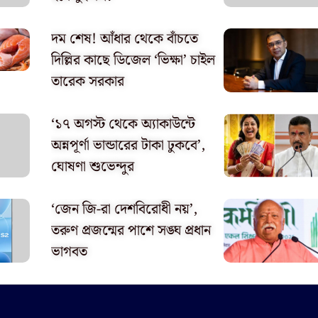
দম শেষ! আঁধার থেকে বাঁচতে
দিল্লির কাছে ডিজেল ‘ভিক্ষা’ চাইল
তারেক সরকার
‘১৭ অগস্ট থেকে অ্যাকাউন্টে
অন্নপূর্ণা ভান্ডারের টাকা ঢুকবে’,
ঘোষণা শুভেন্দুর
‘জেন জি-রা দেশবিরোধী নয়’,
তরুণ প্রজন্মের পাশে সঙ্ঘ প্রধান
ভাগবত