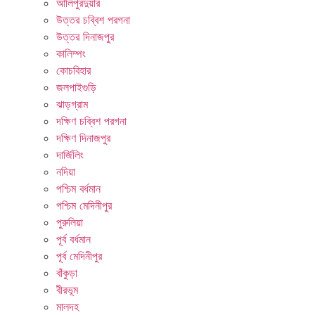
আলিপুরদুয়ার
উত্তর চব্বিশ পরগনা
উত্তর দিনাজপুর
কালিম্পং
কোচবিহার
জলপাইগুড়ি
ঝাড়গ্রাম
দক্ষিণ চব্বিশ পরগনা
দক্ষিণ দিনাজপুর
দার্জিলিং
নদিয়া
পশ্চিম বর্ধমান
পশ্চিম মেদিনীপুর
পুরুলিয়া
পূর্ব বর্ধমান
পূর্ব মেদিনীপুর
বাঁকুড়া
বীরভূম
মালদহ