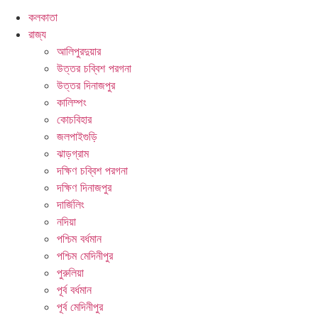
কলকাতা
রাজ্য
আলিপুরদুয়ার
উত্তর চব্বিশ পরগনা
উত্তর দিনাজপুর
কালিম্পং
কোচবিহার
জলপাইগুড়ি
ঝাড়গ্রাম
দক্ষিণ চব্বিশ পরগনা
দক্ষিণ দিনাজপুর
দার্জিলিং
নদিয়া
পশ্চিম বর্ধমান
পশ্চিম মেদিনীপুর
পুরুলিয়া
পূর্ব বর্ধমান
পূর্ব মেদিনীপুর