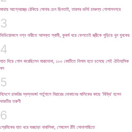
মাথায় আগ্নেয়াস্ত্র ঠেকিয়ে সোনার চেন ছিনতাই, তারপর গুলি! চাঞ্চল্য গোপালনগরে
ভিডিয়োকলে নগ্ন নারীতে আসক্ত স্বামী, কুকর্ম ধরে ফেলতেই স্ত্রীকে পুড়িয়ে খুন যুবকের
হাত দিয়ে গোল করেছিলেন মারাদোনা, ১০০ কোটিতে নিলাম হতে চলেছে সেই ঐতিহাসিক
বল
বিদেশে চাকরির স্বপ্নভঙ্গ! পর্তুগালে বিয়ারের দোকানের মালিকের কাছে ‘বিক্রি’ হলেন
ভারতীয় তরুণী
প্রেমিকের হাত ধরে ঘরছাড়া নাবালিকা, শেষমেশ ঠাঁই সোনাগাছিতে