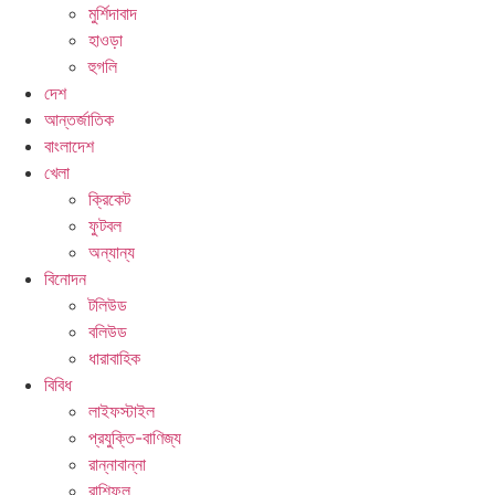
মুর্শিদাবাদ
হাওড়া
হুগলি
দেশ
আন্তর্জাতিক
বাংলাদেশ
খেলা
ক্রিকেট
ফুটবল
অন্যান্য
বিনোদন
টলিউড
বলিউড
ধারাবাহিক
বিবিধ
লাইফস্টাইল
প্রযুক্তি-বাণিজ্য
রান্নাবান্না
রাশিফল