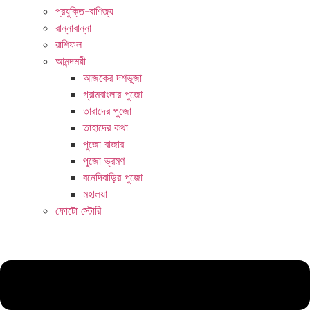
প্রযুক্তি-বাণিজ্য
রান্নাবান্না
রাশিফল
আনন্দময়ী
আজকের দশভূজা
গ্রামবাংলার পুজো
তারাদের পুজো
তাহাদের কথা
পুজো বাজার
পুজো ভ্রমণ
বনেদিবাড়ির পুজো
মহালয়া
ফোটো স্টোরি