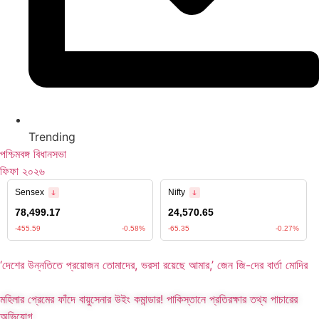
Trending
পশ্চিমবঙ্গ বিধানসভা
ফিফা ২০২৬
‘দেশের উন্নতিতে প্রয়োজন তোমাদের, ভরসা রয়েছে আমার,’ জেন জি-দের বার্তা মোদির
মহিলার প্রেমের ফাঁদে বায়ুসেনার উইং কমান্ডার! পাকিস্তানে প্রতিরক্ষার তথ্য পাচারের
অভিযোগ