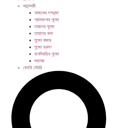
আনন্দময়ী
আজকের দশভূজা
গ্রামবাংলার পুজো
তারাদের পুজো
তাহাদের কথা
পুজো বাজার
পুজো ভ্রমণ
বনেদিবাড়ির পুজো
মহালয়া
ফোটো স্টোরি