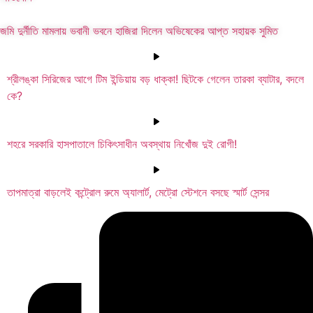
জমি দুর্নীতি মামলায় ভবানী ভবনে হাজিরা দিলেন অভিষেকের আপ্ত সহায়ক সুমিত
শ্রীলঙ্কা সিরিজের আগে টিম ইন্ডিয়ায় বড় ধাক্কা! ছিটকে গেলেন তারকা ব্যাটার, বদলে
কে?
শহরে সরকারি হাসপাতালে চিকিৎসাধীন অবস্থায় নিখোঁজ দুই রোগী!
তাপমাত্রা বাড়লেই কন্ট্রোল রুমে অ্যালার্ট, মেট্রো স্টেশনে বসছে স্মার্ট সেন্সর