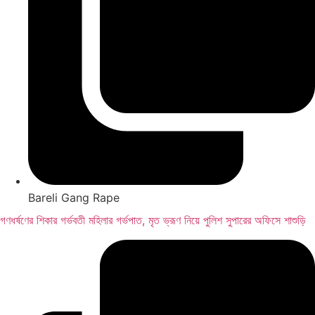
Bareli Gang Rape
গণধর্ষণের শিকার গর্ভবতী মহিলার গর্ভপাত, মৃত ভ্রূণ নিয়ে পুলিশ সুপারের অফিসে শাশুড়ি