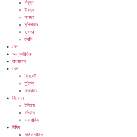
বাঁকুড়া
বীরভূম
মালদহ
মুর্শিদাবাদ
হাওড়া
হুগলি
দেশ
আন্তর্জাতিক
বাংলাদেশ
খেলা
ক্রিকেট
ফুটবল
অন্যান্য
বিনোদন
টলিউড
বলিউড
ধারাবাহিক
বিবিধ
লাইফস্টাইল