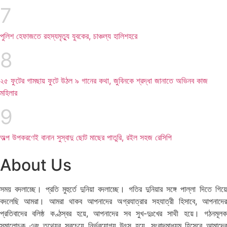
পুলিশ হেফাজতে রহস্যমৃত্যু যুবকের, চাঞ্চল্য হালিশহরে
২৫ ফুটের গামছায় ফুটে উঠল ৯ গানের কথা, জুবিনকে শ্রদ্ধা জানাতে অভিনব কাজ
মহিলার
অল্প উপকরণেই বানান সুস্বাদু ছোট মাছের পাতুরি, রইল সহজ রেসিপি
About Us
সময় বদলাচ্ছে। প্রতি মুহুর্তে দুনিয়া বদলাচ্ছে। গতির দুনিয়ার সঙ্গে পাল্লা দিতে গিয়ে
বদলেছি আমরা। আমরা থাকব আপনাদের অগ্রযাত্রার সহযাত্রী হিসাবে, আপনাদের
প্রতিবাদের বলিষ্ঠ কণ্ঠস্বর হয়ে, আপনাদের সব সুখ-দুঃখের সাথী হয়ে। গঠনমূলক
সমালোচক এবং তথ্যের সবচেয়ে নির্ভরযোগ্য উ‍ৎস হয়ে, সংবাদমাধ্যম হিসেবে আমাদের