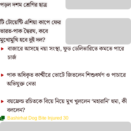
পড়ল দশম শ্রেণির ছাত্র
টি টোয়েন্টি এশিয়া কাপে ফের
ভারত-পাক দ্বৈরথ, কবে
মুখোমুখি হবে দুই দল?
বাজারে আসছে নয়া সংস্থা, ফুড ডেলিভারিতে কমতে পারে
চার্জ
পাক অধিকৃত কাশ্মীরে ভোটে জিতলেন শিশুধর্ষণ ও পাচারে
অভিযুক্ত নেতা
বয়ফ্রেন্ড রচিতকে বিয়ে নিয়ে মুখ খুললেন ‘মহারানি’ হুমা, কী
বললেন?
Bashirhat Dog Bite Injured 30