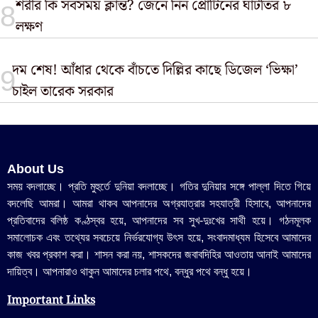
শরীর কি সবসময় ক্লান্ত? জেনে নিন প্রোটিনের ঘাটতির ৮
লক্ষণ
দম শেষ! আঁধার থেকে বাঁচতে দিল্লির কাছে ডিজেল ‘ভিক্ষা’
চাইল তারেক সরকার
About Us
সময় বদলাচ্ছে। প্রতি মুহুর্তে দুনিয়া বদলাচ্ছে। গতির দুনিয়ার সঙ্গে পাল্লা দিতে গিয়ে
বদলেছি আমরা। আমরা থাকব আপনাদের অগ্রযাত্রার সহযাত্রী হিসাবে, আপনাদের
প্রতিবাদের বলিষ্ঠ কণ্ঠস্বর হয়ে, আপনাদের সব সুখ-দুঃখের সাথী হয়ে। গঠনমূলক
সমালোচক এবং তথ্যের সবচেয়ে নির্ভরযোগ্য উ‍ৎস হয়ে, সংবাদমাধ্যম হিসেবে আমাদের
কাজ খবর প্রকাশ করা। শাসন করা নয়, শাসকদের জবাবদিহির আওতায় আনাই আমাদের
দায়িত্ব। আপনারাও থাকুন আমাদের চলার পথে, বন্ধুর পথে বন্ধু হয়ে।
Important Links