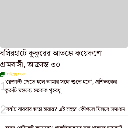
বসিরহাটে কুকুরের আতঙ্কে কয়েকশো
গ্রামবাসী, আক্রান্ত ৩০
সর্বশেষ সংবাদ
‘রেজাল্ট পেতে হলে আমার সঙ্গে শুতে হবে’, প্রশিক্ষকের
কুরুচি মন্তব্যে হতবাক গৃহবধূ
বর্ষায় বারবার ছাতা হারায়? এই সহজ কৌশলে মিলবে সমাধান