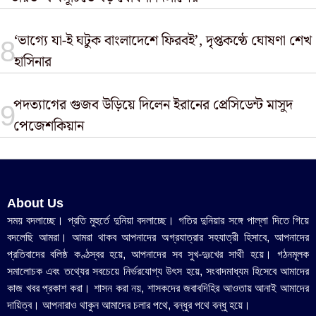
‘ভাগ্যে যা-ই ঘটুক বাংলাদেশে ফিরবই’, দৃপ্তকণ্ঠে ঘোষণা শেখ
হাসিনার
পদত্যাগের গুজব উড়িয়ে দিলেন ইরানের প্রেসিডেন্ট মাসুদ
পেজেশকিয়ান
About Us
সময় বদলাচ্ছে। প্রতি মুহুর্তে দুনিয়া বদলাচ্ছে। গতির দুনিয়ার সঙ্গে পাল্লা দিতে গিয়ে
বদলেছি আমরা। আমরা থাকব আপনাদের অগ্রযাত্রার সহযাত্রী হিসাবে, আপনাদের
প্রতিবাদের বলিষ্ঠ কণ্ঠস্বর হয়ে, আপনাদের সব সুখ-দুঃখের সাথী হয়ে। গঠনমূলক
সমালোচক এবং তথ্যের সবচেয়ে নির্ভরযোগ্য উ‍ৎস হয়ে, সংবাদমাধ্যম হিসেবে আমাদের
কাজ খবর প্রকাশ করা। শাসন করা নয়, শাসকদের জবাবদিহির আওতায় আনাই আমাদের
দায়িত্ব। আপনারাও থাকুন আমাদের চলার পথে, বন্ধুর পথে বন্ধু হয়ে।