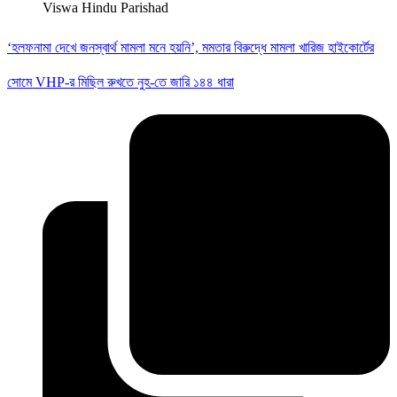
Viswa Hindu Parishad
‘হলফনামা দেখে জনস্বার্থ মামলা মনে হয়নি’, মমতার বিরুদ্ধে মামলা খারিজ হাইকোর্টের
সোমে VHP-র মিছিল রুখতে নুহ-তে জারি ১৪৪ ধারা