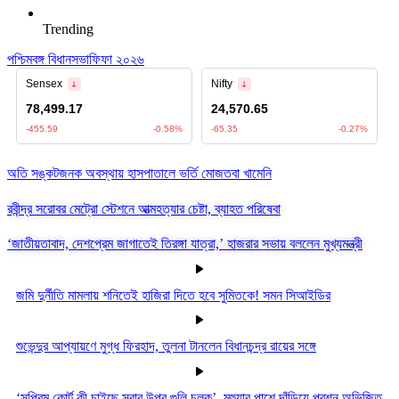
Trending
পশ্চিমবঙ্গ বিধানসভা
ফিফা ২০২৬
অতি সঙ্কটজনক অবস্থায় হাসপাতালে ভর্তি মোজতবা খামেনি
রবীন্দ্র সরোবর মেট্রো স্টেশনে আত্মহত্যার চেষ্টা, ব্যাহত পরিষেবা
‘জাতীয়তাবাদ, দেশপ্রেম জাগাতেই তিরঙ্গা যাত্রা,’ হাজরার সভায় বললেন মুখ্যমন্ত্রী
জমি দুর্নীতি মামলায় শনিতেই হাজিরা দিতে হবে সুমিতকে! সমন সিআইডির
শুভেন্দুর আপ্যায়ণে মুগ্ধ ফিরহাদ, তুলনা টানলেন বিধানচন্দ্র রায়ের সঙ্গে
‘সুপ্রিম কোর্ট কী চাইছে সবার উপর গুলি চলুক’, মহুয়ার পাশে দাঁড়িয়ে প্রশ্ন অভিজিত