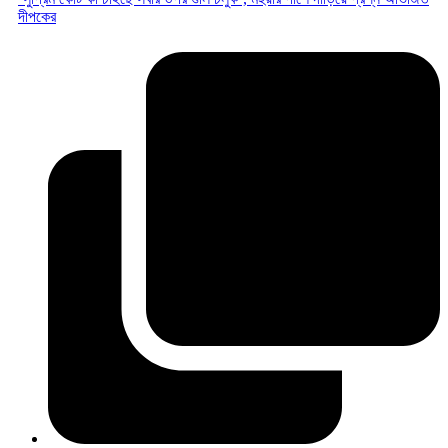
দীপকের