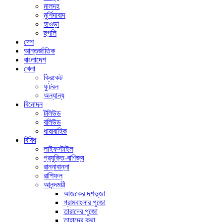
মালদহ
মুর্শিদাবাদ
হাওড়া
হুগলি
দেশ
আন্তর্জাতিক
বাংলাদেশ
খেলা
ক্রিকেট
ফুটবল
অন্যান্য
বিনোদন
টলিউড
বলিউড
ধারাবাহিক
বিবিধ
লাইফস্টাইল
প্রযুক্তি-বাণিজ্য
রান্নাবান্না
রাশিফল
আনন্দময়ী
আজকের দশভূজা
গ্রামবাংলার পুজো
তারাদের পুজো
তাহাদের কথা