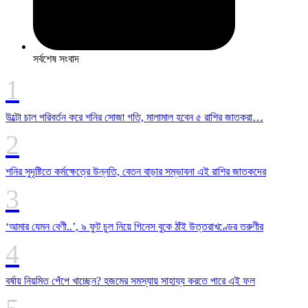
সর্বশেষ সংবাদ
উল্টো চাল পরিবর্তন করে শনির সোজা গতি, মালামাল হবেন ৫ রাশির জাতকরা…
শনির সুদৃষ্টিতে কর্মক্ষেত্রে উন্নতি, বেতন বাড়ার সম্ভাবনা এই রাশির জাতকদের
‘আমার যেমন বেণী..’, ৯ ফুট চুল নিয়ে গিনেস বুকে ঠাঁই উত্তরাখণ্ডের তরুণীর
বর্ষায় নিয়মিত পেঁপে খাচ্ছেন? হজমের সমস্যায় সাহায্য করতে পারে এই ফল