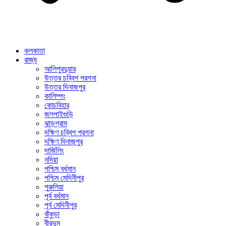
কলকাতা
রাজ্য
আলিপুরদুয়ার
উত্তর চব্বিশ পরগনা
উত্তর দিনাজপুর
কালিম্পং
কোচবিহার
জলপাইগুড়ি
ঝাড়গ্রাম
দক্ষিণ চব্বিশ পরগনা
দক্ষিণ দিনাজপুর
দার্জিলিং
নদিয়া
পশ্চিম বর্ধমান
পশ্চিম মেদিনীপুর
পুরুলিয়া
পূর্ব বর্ধমান
পূর্ব মেদিনীপুর
বাঁকুড়া
বীরভূম