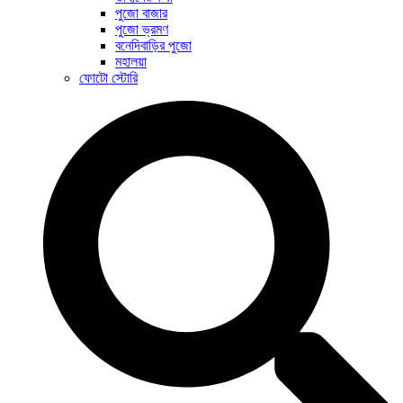
পুজো বাজার
পুজো ভ্রমণ
বনেদিবাড়ির পুজো
মহালয়া
ফোটো স্টোরি