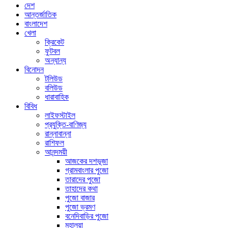
দেশ
আন্তর্জাতিক
বাংলাদেশ
খেলা
ক্রিকেট
ফুটবল
অন্যান্য
বিনোদন
টলিউড
বলিউড
ধারাবাহিক
বিবিধ
লাইফস্টাইল
প্রযুক্তি-বাণিজ্য
রান্নাবান্না
রাশিফল
আনন্দময়ী
আজকের দশভূজা
গ্রামবাংলার পুজো
তারাদের পুজো
তাহাদের কথা
পুজো বাজার
পুজো ভ্রমণ
বনেদিবাড়ির পুজো
মহালয়া