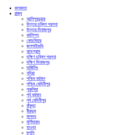
কলকাতা
রাজ্য
আলিপুরদুয়ার
উত্তর চব্বিশ পরগনা
উত্তর দিনাজপুর
কালিম্পং
কোচবিহার
জলপাইগুড়ি
ঝাড়গ্রাম
দক্ষিণ চব্বিশ পরগনা
দক্ষিণ দিনাজপুর
দার্জিলিং
নদিয়া
পশ্চিম বর্ধমান
পশ্চিম মেদিনীপুর
পুরুলিয়া
পূর্ব বর্ধমান
পূর্ব মেদিনীপুর
বাঁকুড়া
বীরভূম
মালদহ
মুর্শিদাবাদ
হাওড়া
হুগলি