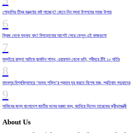
গোড়ালির তীব্র যন্ত্রণায় কষ্ট পাচ্ছেন? জেনে নিন ব্যথা উপশমের সহজ উপায়
ফ্রিজ থেকে ঘড়ঘড় শব্দ? বিগড়োনোর আগেই সেরে ফেলুন এই কাজগুলো
মুম্বইয়ে রাস্তা আটকে জন্মদিন পালন, এয়ারগান থেকে গুলি, শ্রীঘরে ঠাঁই ১০ মূর্তির
যাদবপুর বিশ্ববিদ্যালয়ে ‘অশুভ শক্তি’র প্রভাব দূর করতে বিশেষ যজ্ঞ, প্রতিবাদ পড়ুয়াদের
সাকিবের জন্য বাংলাদেশ জাতীয় দলের দরজা বন্ধ, জানিয়ে দিলেন তারেকের ক্রীড়ামন্ত্রী
About Us