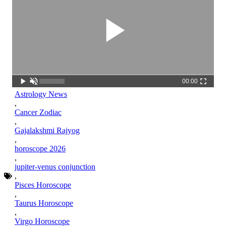
00:00
Astrology News
,
Cancer Zodiac
,
Gajalakshmi Rajyog
,
horoscope 2026
,
jupiter-venus conjunction
,
Pisces Horoscope
,
Taurus Horoscope
,
Virgo Horoscope