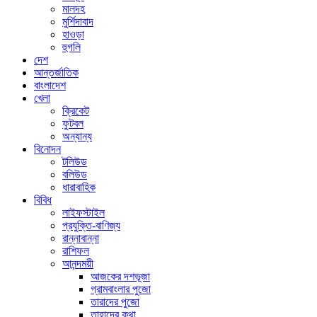
মালদহ
মুর্শিদাবাদ
হাওড়া
হুগলি
দেশ
আন্তর্জাতিক
বাংলাদেশ
খেলা
ক্রিকেট
ফুটবল
অন্যান্য
বিনোদন
টলিউড
বলিউড
ধারাবাহিক
বিবিধ
লাইফস্টাইল
প্রযুক্তি-বাণিজ্য
রান্নাবান্না
রাশিফল
আনন্দময়ী
আজকের দশভূজা
গ্রামবাংলার পুজো
তারাদের পুজো
তাহাদের কথা