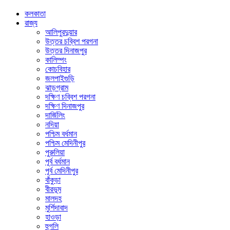
কলকাতা
রাজ্য
আলিপুরদুয়ার
উত্তর চব্বিশ পরগনা
উত্তর দিনাজপুর
কালিম্পং
কোচবিহার
জলপাইগুড়ি
ঝাড়গ্রাম
দক্ষিণ চব্বিশ পরগনা
দক্ষিণ দিনাজপুর
দার্জিলিং
নদিয়া
পশ্চিম বর্ধমান
পশ্চিম মেদিনীপুর
পুরুলিয়া
পূর্ব বর্ধমান
পূর্ব মেদিনীপুর
বাঁকুড়া
বীরভূম
মালদহ
মুর্শিদাবাদ
হাওড়া
হুগলি