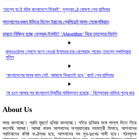
‘ভাগ্যে যা-ই ঘটুক বাংলাদেশে ফিরবই’, দৃপ্তকণ্ঠে ঘোষণা শেখ হাসিনার
পদত্যাগের গুজব উড়িয়ে দিলেন ইরানের প্রেসিডেন্ট মাসুদ পেজেশকিয়ান
ভারতে নিষিদ্ধ হচ্ছে ফেসবুক-ইনস্টা? ‘Algorithm’ নিয়ে তদন্তের নির্দেশ
কমনওয়েলথ গেমসে অংশ নেওয়া উগান্ডার চার খেলোয়াড় গায়েব, তদন্তে স্কটল্যান্ড
পুলিশ
‘বাংলাদেশের মানুষ ভাল নেই, আমাকে ফিরতেই হবে,’ বার্তা শেখ হাসিনার
‘মা চলে আসার পর বাংলাদেশ দ্বিতীয় পাকিস্তান হয়েছে,’ বিস্ফোরক হাসিনা পুত্র জয়
About Us
সময় বদলাচ্ছে। প্রতি মুহুর্তে দুনিয়া বদলাচ্ছে। গতির দুনিয়ার সঙ্গে পাল্লা দিতে গিয়ে
বদলেছি আমরা। আমরা থাকব আপনাদের অগ্রযাত্রার সহযাত্রী হিসাবে, আপনাদের
প্রতিবাদের বলিষ্ঠ কণ্ঠস্বর হয়ে, আপনাদের সব সুখ-দুঃখের সাথী হয়ে। গঠনমূলক