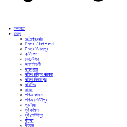
কলকাতা
রাজ্য
আলিপুরদুয়ার
উত্তর চব্বিশ পরগনা
উত্তর দিনাজপুর
কালিম্পং
কোচবিহার
জলপাইগুড়ি
ঝাড়গ্রাম
দক্ষিণ চব্বিশ পরগনা
দক্ষিণ দিনাজপুর
দার্জিলিং
নদিয়া
পশ্চিম বর্ধমান
পশ্চিম মেদিনীপুর
পুরুলিয়া
পূর্ব বর্ধমান
পূর্ব মেদিনীপুর
বাঁকুড়া
বীরভূম