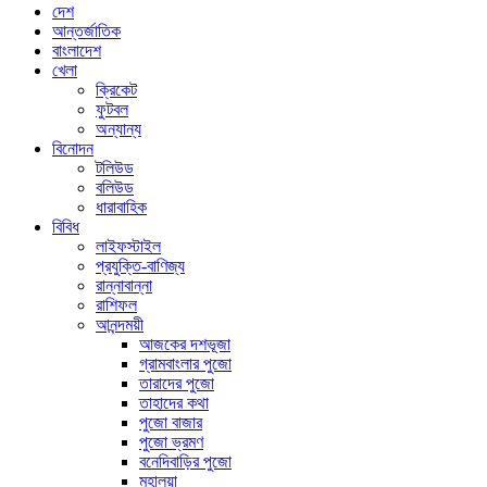
দেশ
আন্তর্জাতিক
বাংলাদেশ
খেলা
ক্রিকেট
ফুটবল
অন্যান্য
বিনোদন
টলিউড
বলিউড
ধারাবাহিক
বিবিধ
লাইফস্টাইল
প্রযুক্তি-বাণিজ্য
রান্নাবান্না
রাশিফল
আনন্দময়ী
আজকের দশভূজা
গ্রামবাংলার পুজো
তারাদের পুজো
তাহাদের কথা
পুজো বাজার
পুজো ভ্রমণ
বনেদিবাড়ির পুজো
মহালয়া