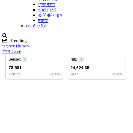
পুজো বাজার
পুজো ভ্রমণ
বনেদিবাড়ির পুজো
মহালয়া
ফোটো স্টোরি
Trending
পশ্চিমবঙ্গ বিধানসভা
ফিফা ২০২৬