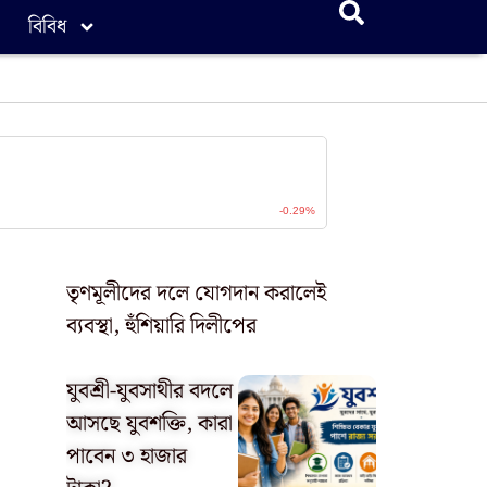
বিবিধ
তৃণমূলীদের দলে যোগদান করালেই
ব্যবস্থা, হুঁশিয়ারি দিলীপের
যুবশ্রী-যুবসাথীর বদলে
আসছে যুবশক্তি, কারা
পাবেন ৩ হাজার