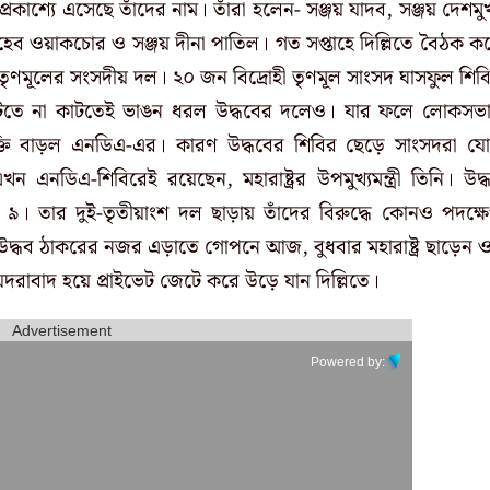
াশ্যে এসেছে তাঁদের নাম। তাঁরা হলেন- সঞ্জয় যাদব, সঞ্জয় দেশমু
েব ওয়াকচোর ও সঞ্জয় দীনা পাতিল। গত সপ্তাহে দিল্লিতে বৈঠক ক
তৃণমূলের সংসদীয় দল। ২০ জন বিদ্রোহী তৃণমূল সাংসদ ঘাসফুল শিব
টতে না কাটতেই ভাঙন ধরল উদ্ধবের দলেও। যার ফলে লোকসভ
্তি বাড়ল এনডিএ-এর। কারণ উদ্ধবের শিবির ছেড়ে সাংসদরা য
 এনডিএ-শিবিরেই রয়েছেন, মহারাষ্ট্রর উপমুখ্যমন্ত্রী তিনি। উদ্
৯। তার দুই-তৃতীয়াংশ দল ছাড়ায় তাঁদের বিরুদ্ধে কোনও পদক্ষ
 উদ্ধব ঠাকরের নজর এড়াতে গোপনে আজ, বুধবার মহারাষ্ট্র ছাড়েন 
য়দরাবাদ হয়ে প্রাইভেট জেটে করে উড়ে যান দিল্লিতে।
Advertisement
Powered by: