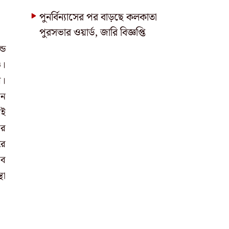
পুনর্বিন্যাসের পর বাড়ছে কলকাতা
পুরসভার ওয়ার্ড, জারি বিজ্ঞপ্তি
ডে
ও।
র।
িন
েই
ির
রে
ধব
থা