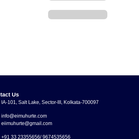
tact Us
IA-101, Salt Lake, Sector-III, Kolkata-700097
info@eimuhurte.com
eiimuhurte@gmail.com
+91 33 23355656/ 9674535656