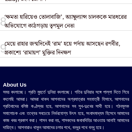
‘ক্ষমতা হারিয়েও তোলাবাজি’, অ্যাম্বুল্যান্স চালককে মারধরের
অভিযোগে কাঠগড়ায় তৃণমূল নেতা
মেয়ে রাহার জন্মদিনেই ‘রাম’ হয়ে পর্দায় আসছেন রণবীর,
প্রকাশ্যে ‘রামায়ণ’ মুক্তির দিনক্ষণ
About Us
সময় বদলাচ্ছে। প্রতি মুহুর্তে দুনিয়া বদলাচ্ছে। গতির দুনিয়ার সঙ্গে পাল্লা দিতে গিয়ে
বদলেছি আমরা। আমরা থাকব আপনাদের অগ্রযাত্রার সহযাত্রী হিসাবে, আপনাদের
প্রতিবাদের বলিষ্ঠ কণ্ঠস্বর হয়ে, আপনাদের সব সুখ-দুঃখের সাথী হয়ে। গঠনমূলক
সমালোচক এবং তথ্যের সবচেয়ে নির্ভরযোগ্য উ‍ৎস হয়ে, সংবাদমাধ্যম হিসেবে আমাদের
কাজ খবর প্রকাশ করা। শাসন করা নয়, শাসকদের জবাবদিহির আওতায় আনাই আমাদের
দায়িত্ব। আপনারাও থাকুন আমাদের চলার পথে, বন্ধুর পথে বন্ধু হয়ে।