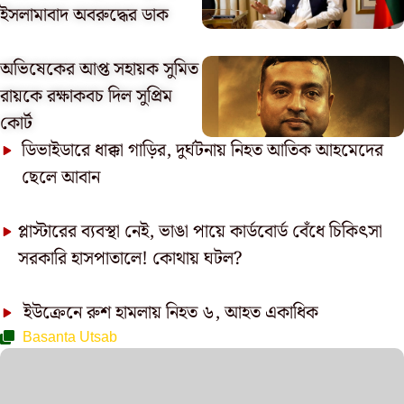
ইসলামাবাদ অবরুদ্ধের ডাক
অভিষেকের আপ্ত সহায়ক সুমিত
রায়কে রক্ষাকবচ দিল সুপ্রিম
কোর্ট
ডিভাইডারে ধাক্কা গাড়ির, দুর্ঘটনায় নিহত আতিক আহমেদের
ছেলে আবান
প্লাস্টারের ব্যবস্থা নেই, ভাঙা পায়ে কার্ডবোর্ড বেঁধে চিকিৎসা
সরকারি হাসপাতালে! কোথায় ঘটল?
ইউক্রেনে রুশ হামলায় নিহত ৬, আহত একাধিক
Basanta Utsab