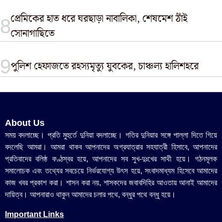
প্রেমিকের হাত ধরে ঘরছাড়া নাবালিকা, শেষমেশ ঠাঁই
সোনাগাছিতে
পুলিশ হেফাজতে রহস্যমৃত্যু যুবকের, চাঞ্চল্য হালিশহরে
About Us
সময় বদলাচ্ছে। প্রতি মুহুর্তে দুনিয়া বদলাচ্ছে। গতির দুনিয়ার সঙ্গে পাল্লা দিতে গিয়ে
বদলেছি আমরা। আমরা থাকব আপনাদের অগ্রযাত্রার সহযাত্রী হিসাবে, আপনাদের
প্রতিবাদের বলিষ্ঠ কণ্ঠস্বর হয়ে, আপনাদের সব সুখ-দুঃখের সাথী হয়ে। গঠনমূলক
সমালোচক এবং তথ্যের সবচেয়ে নির্ভরযোগ্য উ‍ৎস হয়ে, সংবাদমাধ্যম হিসেবে আমাদের
কাজ খবর প্রকাশ করা। শাসন করা নয়, শাসকদের জবাবদিহির আওতায় আনাই আমাদের
দায়িত্ব। আপনারাও থাকুন আমাদের চলার পথে, বন্ধুর পথে বন্ধু হয়ে।
Important Links