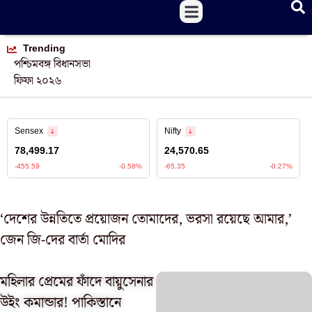
Trending
পশ্চিমবঙ্গ বিধানসভা
ফিফা ২০২৬
‘দেশের উন্নতিতে প্রয়োজন তোমাদের, ভরসা রয়েছে আমার,’
জেন জি-দের বার্তা মোদির
মহিলার প্রেমের ফাঁদে বায়ুসেনার
উইং কমান্ডার! পাকিস্তানে