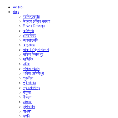
কলকাতা
রাজ্য
আলিপুরদুয়ার
উত্তর চব্বিশ পরগনা
উত্তর দিনাজপুর
কালিম্পং
কোচবিহার
জলপাইগুড়ি
ঝাড়গ্রাম
দক্ষিণ চব্বিশ পরগনা
দক্ষিণ দিনাজপুর
দার্জিলিং
নদিয়া
পশ্চিম বর্ধমান
পশ্চিম মেদিনীপুর
পুরুলিয়া
পূর্ব বর্ধমান
পূর্ব মেদিনীপুর
বাঁকুড়া
বীরভূম
মালদহ
মুর্শিদাবাদ
হাওড়া
হুগলি