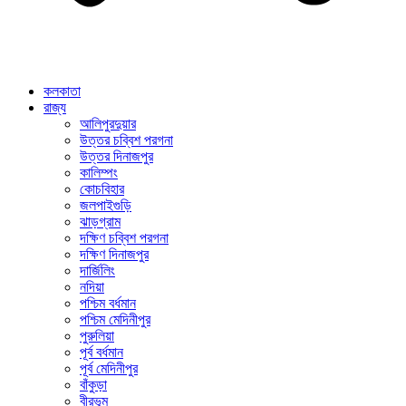
কলকাতা
রাজ্য
আলিপুরদুয়ার
উত্তর চব্বিশ পরগনা
উত্তর দিনাজপুর
কালিম্পং
কোচবিহার
জলপাইগুড়ি
ঝাড়গ্রাম
দক্ষিণ চব্বিশ পরগনা
দক্ষিণ দিনাজপুর
দার্জিলিং
নদিয়া
পশ্চিম বর্ধমান
পশ্চিম মেদিনীপুর
পুরুলিয়া
পূর্ব বর্ধমান
পূর্ব মেদিনীপুর
বাঁকুড়া
বীরভূম