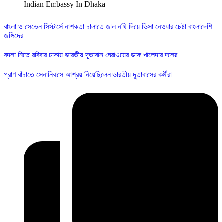
Indian Embassy In Dhaka
বাংলা ও সেভেন সিস্টার্সে নাশকতা চালাতে জাল নথি দিয়ে ভিসা নেওয়ার চেষ্টা বাংলাদেশি
জঙ্গিদের
বদলা নিতে রবিবার ঢাকায় ভারতীয় দূতাবাস ঘেরাওয়ের ডাক খালেদার দলের
প্রাণ বাঁচাতে সেনানিবাসে আশ্রয় নিয়েছিলেন ভারতীয় দূতাবাসের কর্মীরা