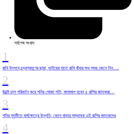
সর্বশেষ সংবাদ
রাখি উৎসবে চন্দ্রগ্রহণের ছায়া, ভাইয়ের হাতে রাখি বাঁধার শুভ সময় জেনে নিন….
উল্টো চাল পরিবর্তন করে শনির সোজা গতি, মালামাল হবেন ৫ রাশির জাতকরা…
শনির সুদৃষ্টিতে কর্মক্ষেত্রে উন্নতি, বেতন বাড়ার সম্ভাবনা এই রাশির জাতকদের