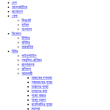
দেশ
আন্তর্জাতিক
বাংলাদেশ
খেলা
ক্রিকেট
ফুটবল
অন্যান্য
বিনোদন
টলিউড
বলিউড
ধারাবাহিক
বিবিধ
লাইফস্টাইল
প্রযুক্তি-বাণিজ্য
রান্নাবান্না
রাশিফল
আনন্দময়ী
আজকের দশভূজা
গ্রামবাংলার পুজো
তারাদের পুজো
তাহাদের কথা
পুজো বাজার
পুজো ভ্রমণ
বনেদিবাড়ির পুজো
মহালয়া