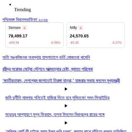
Trending
পশ্চিমবঙ্গ বিধানসভা
ফিফা ২০২৬
অতি সঙ্কটজনক অবস্থায় হাসপাতালে ভর্তি মোজতবা খামেনি
রবীন্দ্র সরোবর মেট্রো স্টেশনে আত্মহত্যার চেষ্টা, ব্যাহত পরিষেবা
‘জাতীয়তাবাদ, দেশপ্রেম জাগাতেই তিরঙ্গা যাত্রা,’ হাজরার সভায় বললেন মুখ্যমন্ত্রী
জমি দুর্নীতি মামলায় শনিতেই হাজিরা দিতে হবে সুমিতকে! সমন সিআইডির
শুভেন্দুর আপ্যায়ণে মুগ্ধ ফিরহাদ, তুলনা টানলেন বিধানচন্দ্র রায়ের সঙ্গে
‘সুপ্রিম কোর্ট কী চাইছে সবার উপর গুলি চলুক’, মহুয়ার পাশে দাঁড়িয়ে প্রশ্ন অভিজিত