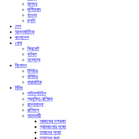
মালদহ
মুর্শিদাবাদ
হাওড়া
হুগলি
দেশ
আন্তর্জাতিক
বাংলাদেশ
খেলা
ক্রিকেট
ফুটবল
অন্যান্য
বিনোদন
টলিউড
বলিউড
ধারাবাহিক
বিবিধ
লাইফস্টাইল
প্রযুক্তি-বাণিজ্য
রান্নাবান্না
রাশিফল
আনন্দময়ী
আজকের দশভূজা
গ্রামবাংলার পুজো
তারাদের পুজো
তাহাদের কথা