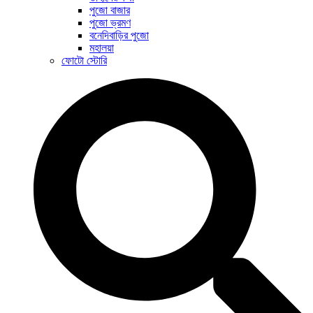
পুজো বাজার
পুজো ভ্রমণ
বনেদিবাড়ির পুজো
মহালয়া
ফোটো স্টোরি