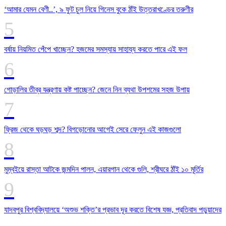
‘আমার যেমন বেণী..’, ৯ ফুট চুল নিয়ে গিনেস বুকে ঠাঁই উত্তরাখণ্ডের তরুণীর
বর্ষায় নিয়মিত পেঁপে খাচ্ছেন? হজমের সমস্যায় সাহায্য করতে পারে এই ফল
গোড়ালির তীব্র যন্ত্রণায় কষ্ট পাচ্ছেন? জেনে নিন ব্যথা উপশমের সহজ উপায়
ফ্রিজ থেকে ঘড়ঘড় শব্দ? বিগড়োনোর আগেই সেরে ফেলুন এই কাজগুলো
মুম্বইয়ে রাস্তা আটকে জন্মদিন পালন, এয়ারগান থেকে গুলি, শ্রীঘরে ঠাঁই ১০ মূর্তির
যাদবপুর বিশ্ববিদ্যালয়ে ‘অশুভ শক্তি’র প্রভাব দূর করতে বিশেষ যজ্ঞ, প্রতিবাদ পড়ুয়াদের