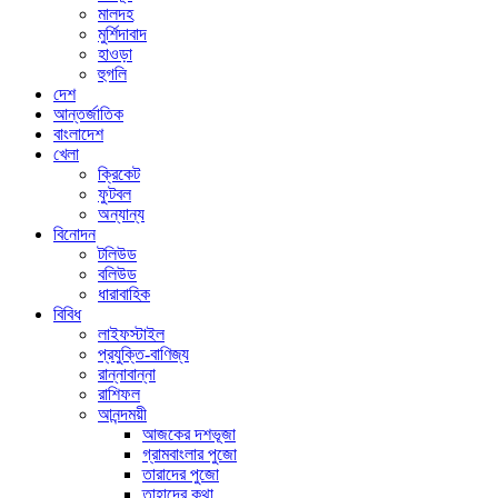
মালদহ
মুর্শিদাবাদ
হাওড়া
হুগলি
দেশ
আন্তর্জাতিক
বাংলাদেশ
খেলা
ক্রিকেট
ফুটবল
অন্যান্য
বিনোদন
টলিউড
বলিউড
ধারাবাহিক
বিবিধ
লাইফস্টাইল
প্রযুক্তি-বাণিজ্য
রান্নাবান্না
রাশিফল
আনন্দময়ী
আজকের দশভূজা
গ্রামবাংলার পুজো
তারাদের পুজো
তাহাদের কথা