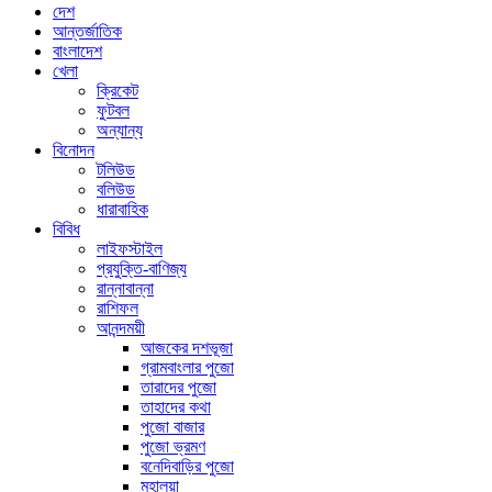
দেশ
আন্তর্জাতিক
বাংলাদেশ
খেলা
ক্রিকেট
ফুটবল
অন্যান্য
বিনোদন
টলিউড
বলিউড
ধারাবাহিক
বিবিধ
লাইফস্টাইল
প্রযুক্তি-বাণিজ্য
রান্নাবান্না
রাশিফল
আনন্দময়ী
আজকের দশভূজা
গ্রামবাংলার পুজো
তারাদের পুজো
তাহাদের কথা
পুজো বাজার
পুজো ভ্রমণ
বনেদিবাড়ির পুজো
মহালয়া