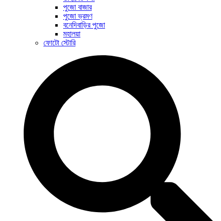
পুজো বাজার
পুজো ভ্রমণ
বনেদিবাড়ির পুজো
মহালয়া
ফোটো স্টোরি