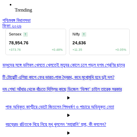
Trending
পশ্চিমবঙ্গ বিধানসভা
ফিফা ২০২৬
বন্ধুদের সঙ্গে ভলিবল খেলতে খেলতেই মৃত্যুর কোলে ঢলে পড়ল দশম শ্রেণির ছাত্র
টি টোয়েন্টি এশিয়া কাপে ফের ভারত-পাক দ্বৈরথ, কবে মুখোমুখি হবে দুই দল?
দম শেষ! আঁধার থেকে বাঁচতে দিল্লির কাছে ডিজেল ‘ভিক্ষা’ চাইল তারেক সরকার
পাক অধিকৃত কাশ্মীরে ভোটে জিতলেন শিশুধর্ষণ ও পাচারে অভিযুক্ত নেতা
বয়ফ্রেন্ড রচিতকে বিয়ে নিয়ে মুখ খুললেন ‘মহারানি’ হুমা, কী বললেন?