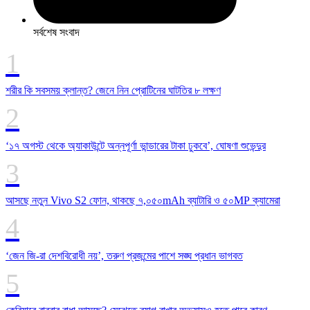
সর্বশেষ সংবাদ
শরীর কি সবসময় ক্লান্ত? জেনে নিন প্রোটিনের ঘাটতির ৮ লক্ষণ
‘১৭ অগস্ট থেকে অ্যাকাউন্টে অন্নপূর্ণা ভান্ডারের টাকা ঢুকবে’, ঘোষণা শুভেন্দুর
আসছে নতুন Vivo S2 ফোন, থাকছে ৭,০৫০mAh ব্যাটারি ও ৫০MP ক্যামেরা
‘জেন জি-রা দেশবিরোধী নয়’, তরুণ প্রজন্মের পাশে সঙ্ঘ প্রধান ভাগবত