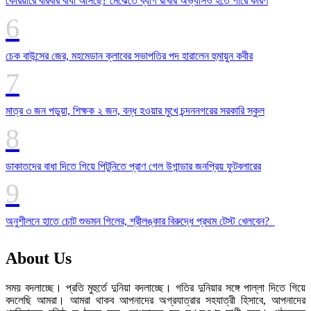
কেরিয়ারে বারবার বাধা আসছে? মেঝেতে ব্যাগ রাখার অভ্যাসও হতে পারে কারণ
চেক বাউন্সের জের, মহমেডান ক্লাবের সভাপতির পদ হারালেন হুমায়ুন কবীর
মাত্র ৩ জন পড়ুয়া, শিক্ষক ২ জন, বন্ধ হওয়ার মুখে চন্দননগরের সরকারি স্কুল
ডাকাতদের বাধা দিতে গিয়ে পিটুনিতে প্রাণ গেল উগান্ডার জনপ্রিয় ফুটবলারের
অনুশীলনে হাতে চোট শুভমন গিলের, শ্রীলঙ্কার বিরুদ্ধে প্রথম টেস্ট খেলবেন?
About Us
সময় বদলাচ্ছে। প্রতি মুহুর্তে দুনিয়া বদলাচ্ছে। গতির দুনিয়ার সঙ্গে পাল্লা দিতে গিয়ে
বদলেছি আমরা। আমরা থাকব আপনাদের অগ্রযাত্রার সহযাত্রী হিসাবে, আপনাদের