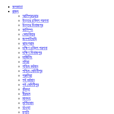
কলকাতা
রাজ্য
আলিপুরদুয়ার
উত্তর চব্বিশ পরগনা
উত্তর দিনাজপুর
কালিম্পং
কোচবিহার
জলপাইগুড়ি
ঝাড়গ্রাম
দক্ষিণ চব্বিশ পরগনা
দক্ষিণ দিনাজপুর
দার্জিলিং
নদিয়া
পশ্চিম বর্ধমান
পশ্চিম মেদিনীপুর
পুরুলিয়া
পূর্ব বর্ধমান
পূর্ব মেদিনীপুর
বাঁকুড়া
বীরভূম
মালদহ
মুর্শিদাবাদ
হাওড়া
হুগলি