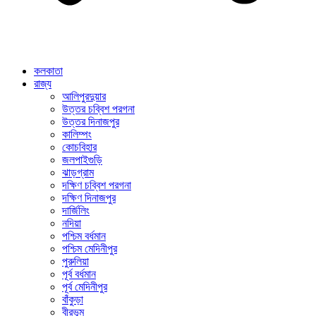
কলকাতা
রাজ্য
আলিপুরদুয়ার
উত্তর চব্বিশ পরগনা
উত্তর দিনাজপুর
কালিম্পং
কোচবিহার
জলপাইগুড়ি
ঝাড়গ্রাম
দক্ষিণ চব্বিশ পরগনা
দক্ষিণ দিনাজপুর
দার্জিলিং
নদিয়া
পশ্চিম বর্ধমান
পশ্চিম মেদিনীপুর
পুরুলিয়া
পূর্ব বর্ধমান
পূর্ব মেদিনীপুর
বাঁকুড়া
বীরভূম