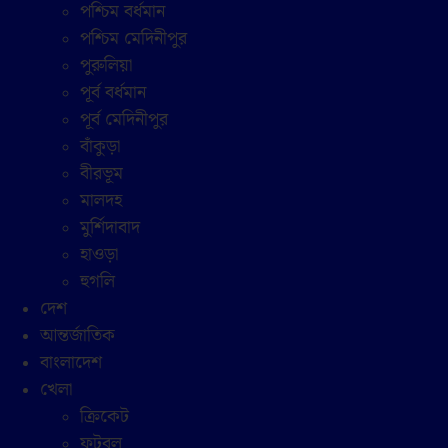
পশ্চিম বর্ধমান
পশ্চিম মেদিনীপুর
পুরুলিয়া
পূর্ব বর্ধমান
পূর্ব মেদিনীপুর
বাঁকুড়া
বীরভূম
মালদহ
মুর্শিদাবাদ
হাওড়া
হুগলি
দেশ
আন্তর্জাতিক
বাংলাদেশ
খেলা
ক্রিকেট
ফুটবল