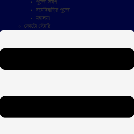
পুজো ভ্রমণ
বনেদিবাড়ির পুজো
মহালয়া
ফোটো স্টোরি