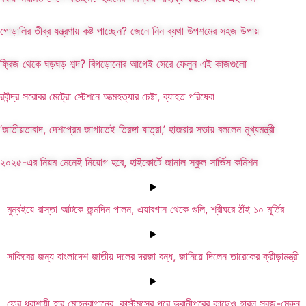
গোড়ালির তীব্র যন্ত্রণায় কষ্ট পাচ্ছেন? জেনে নিন ব্যথা উপশমের সহজ উপায়
ফ্রিজ থেকে ঘড়ঘড় শব্দ? বিগড়োনোর আগেই সেরে ফেলুন এই কাজগুলো
রবীন্দ্র সরোবর মেট্রো স্টেশনে আত্মহত্যার চেষ্টা, ব্যাহত পরিষেবা
‘জাতীয়তাবাদ, দেশপ্রেম জাগাতেই তিরঙ্গা যাত্রা,’ হাজরার সভায় বললেন মুখ্যমন্ত্রী
২০২৫-এর নিয়ম মেনেই নিয়োগ হবে, হাইকোর্টে জানাল স্কুল সার্ভিস কমিশন
মুম্বইয়ে রাস্তা আটকে জন্মদিন পালন, এয়ারগান থেকে গুলি, শ্রীঘরে ঠাঁই ১০ মূর্তির
সাকিবের জন্য বাংলাদেশ জাতীয় দলের দরজা বন্ধ, জানিয়ে দিলেন তারেকের ক্রীড়ামন্ত্রী
ফের ধরাশায়ী হার মোহনবাগানের, কাস্টমসের পরে ভবানীপুরের কাছেও হারল সবুজ-মেরুন