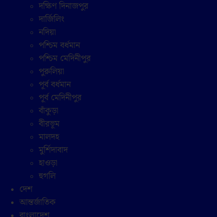
দক্ষিণ দিনাজপুর
দার্জিলিং
নদিয়া
পশ্চিম বর্ধমান
পশ্চিম মেদিনীপুর
পুরুলিয়া
পূর্ব বর্ধমান
পূর্ব মেদিনীপুর
বাঁকুড়া
বীরভূম
মালদহ
মুর্শিদাবাদ
হাওড়া
হুগলি
দেশ
আন্তর্জাতিক
বাংলাদেশ