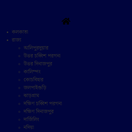
Skip
to
content
কলকাতা
রাজ্য
আলিপুরদুয়ার
উত্তর চব্বিশ পরগনা
উত্তর দিনাজপুর
কালিম্পং
কোচবিহার
জলপাইগুড়ি
ঝাড়গ্রাম
দক্ষিণ চব্বিশ পরগনা
দক্ষিণ দিনাজপুর
দার্জিলিং
নদিয়া