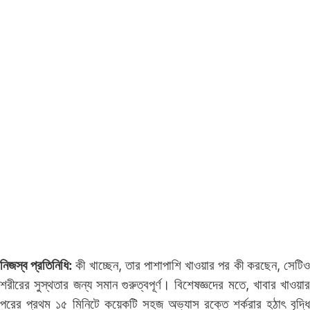
নিজস্ব প্রতি
নিধি:
কী খাচ্ছেন, তার পাশাপাশি খাওয়ার পর কী করছেন, সেটি
শরীরের সুস্থতার জন্য সমান গুরুত্বপূর্ণ। বিশেষজ্ঞদের মতে, খাবার খাওয়ার
পরের প্রথম ১৫ মিনিটে কয়েকটি সহজ অভ্যাস রক্তে শর্করার হঠাৎ বৃদ্ধি