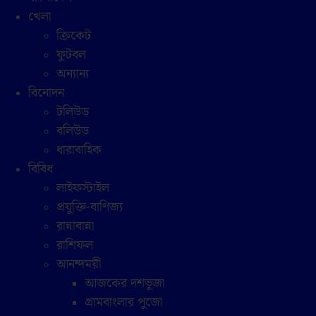
খেলা
ক্রিকেট
ফুটবল
অন্যান্য
বিনোদন
টলিউড
বলিউড
ধারাবাহিক
বিবিধ
লাইফস্টাইল
প্রযুক্তি-বাণিজ্য
রান্নাবান্না
রাশিফল
আনন্দময়ী
আজকের দশভূজা
গ্রামবাংলার পুজো