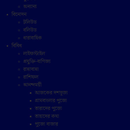
অন্যান্য
বিনোদন
টলিউড
বলিউড
ধারাবাহিক
বিবিধ
লাইফস্টাইল
প্রযুক্তি-বাণিজ্য
রান্নাবান্না
রাশিফল
আনন্দময়ী
আজকের দশভূজা
গ্রামবাংলার পুজো
তারাদের পুজো
তাহাদের কথা
পুজো বাজার