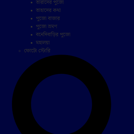
তারাদের পুজো
তাহাদের কথা
পুজো বাজার
পুজো ভ্রমণ
বনেদিবাড়ির পুজো
মহালয়া
ফোটো স্টোরি