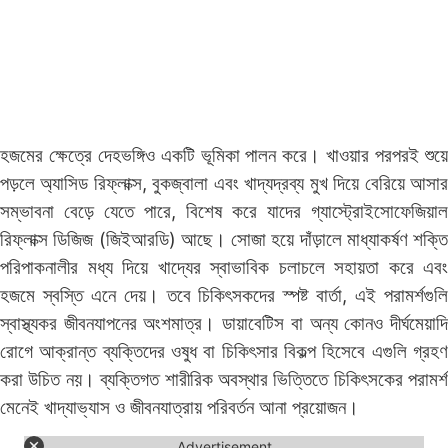
হজমের ক্ষেত্রে দেহভঙ্গিও একটি ভূমিকা পালন করে। খাওয়ার পরপরই শুয়ে
পড়লে অ্যাসিড রিফ্লাক্স, বুকজ্বালা এবং খাদ্যদ্রব্য মুখ দিয়ে বেরিয়ে আসার
সম্ভাবনা বেড়ে যেতে পারে, বিশেষ করে যাদের গ্যাস্ট্রোইসোফেজিয়াল
রিফ্লাক্স ডিজিজ (জিইআরডি) আছে। সোজা হয়ে দাঁড়ালে মাধ্যাকর্ষণ শক্তি
পরিপাকনালীর মধ্য দিয়ে খাদ্যের স্বাভাবিক চলাচলে সহায়তা করে এবং
হজমে স্বস্তি এনে দেয়। তবে চিকিৎসকদের স্পষ্ট বার্তা, এই পরামর্শগুলি
স্বাস্থ্যকর জীবনযাপনের অংশমাত্র। ডায়াবেটিস বা অন্য কোনও দীর্ঘমেয়াদি
রোগে আক্রান্ত ব্যক্তিদের ওষুধ বা চিকিৎসার বিকল্প হিসেবে এগুলি গ্রহণ
করা উচিত নয়। ব্যক্তিগত শারীরিক অবস্থার ভিত্তিতে চিকিৎসকের পরামর্শ
মেনেই খাদ্যাভ্যাস ও জীবনযাত্রায় পরিবর্তন আনা প্রয়োজন।
Advertisement