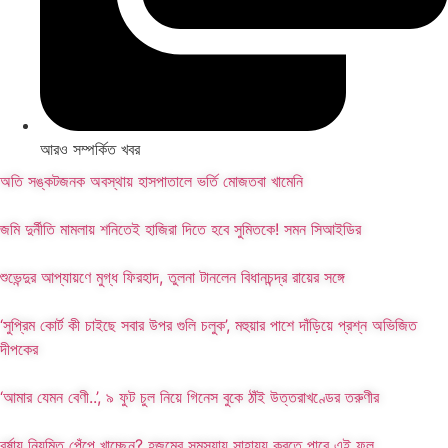
আরও সম্পর্কিত খবর
অতি সঙ্কটজনক অবস্থায় হাসপাতালে ভর্তি মোজতবা খামেনি
জমি দুর্নীতি মামলায় শনিতেই হাজিরা দিতে হবে সুমিতকে! সমন সিআইডির
শুভেন্দুর আপ্যায়ণে মুগ্ধ ফিরহাদ, তুলনা টানলেন বিধানচন্দ্র রায়ের সঙ্গে
‘সুপ্রিম কোর্ট কী চাইছে সবার উপর গুলি চলুক’, মহুয়ার পাশে দাঁড়িয়ে প্রশ্ন অভিজিত
দীপকের
‘আমার যেমন বেণী..’, ৯ ফুট চুল নিয়ে গিনেস বুকে ঠাঁই উত্তরাখণ্ডের তরুণীর
বর্ষায় নিয়মিত পেঁপে খাচ্ছেন? হজমের সমস্যায় সাহায্য করতে পারে এই ফল