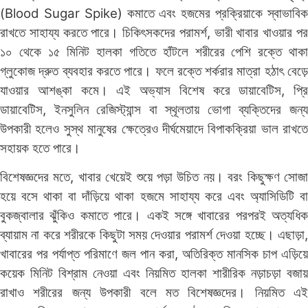
(Blood Sugar Spike) কমাতে এবং হজমের প্রক্রিয়াকে স্বাভাবিক
রাখতে সাহায্য করতে পারে। চিকিৎসকদের পরামর্শ, ভারী খাবার খাওয়ার পর
১০ থেকে ১৫ মিনিট হালকা গতিতে হাঁটলে শরীরের পেশি রক্তে থাকা
গ্লুকোজ দ্রুত ব্যবহার করতে পারে। ফলে রক্তে শর্করার মাত্রা হঠাৎ বেড়ে
যাওয়ার আশঙ্কা কমে। এই অভ্যাস বিশেষ করে ডায়াবেটিস, প্রি
ডায়াবেটিস, ইনসুলিন রেজিস্ট্যান্স বা স্থূলতায় ভোগা ব্যক্তিদের জন্য
উপকারী হলেও সুস্থ মানুষের ক্ষেত্রেও দীর্ঘমেয়াদে বিপাকক্রিয়া ভাল রাখতে
সহায়ক হতে পারে।
বিশেষজ্ঞদের মতে, খাবার খেয়েই শুয়ে পড়া উচিত নয়। বরং কিছুক্ষণ সোজা
হয়ে বসে থাকা বা দাঁড়িয়ে থাকা হজমে সাহায্য করে এবং অ্যাসিডিটি বা
বুকজ্বালার ঝুঁকিও কমাতে পারে। একই সঙ্গে খাবারের পরপরই অত্যধিক
ব্যায়াম না করে শরীরকে কিছুটা সময় দেওয়ার পরামর্শ দেওয়া হচ্ছে। এছাড়া,
খাবারের পর পর্যাপ্ত পরিমাণে জল পান করা, অতিরিক্ত মানসিক চাপ এড়িয়ে
কয়েক মিনিট বিশ্রাম নেওয়া এবং নিয়মিত হালকা শারীরিক নড়াচড়া বজায়
রাখাও শরীরের জন্য উপকারী বলে মত বিশেষজ্ঞদের। নিয়মিত এই