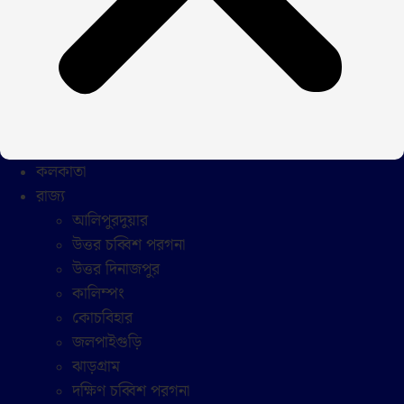
কলকাতা
রাজ্য
আলিপুরদুয়ার
উত্তর চব্বিশ পরগনা
উত্তর দিনাজপুর
কালিম্পং
কোচবিহার
জলপাইগুড়ি
ঝাড়গ্রাম
দক্ষিণ চব্বিশ পরগনা