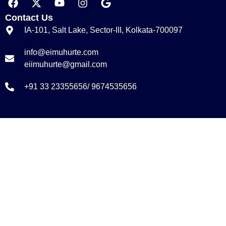
Contact Us
IA-101, Salt Lake, Sector-III, Kolkata-700097
info@eimuhurte.com
eiimuhurte@gmail.com
+91 33 23355656/ 9674535656