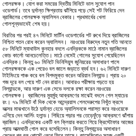
গোলরক্ষক। যোগ করা সময়ের দ্বিতীয় মিনিটে ভাল সুযোগ পান
ওডেগার্ড। তবে দুর্দান্ত ক্ষিপ্রতায় ঝাঁপিয়ে পড়ে সেই শট ফিরিয়ে দেন
ব্রাজিলের গোলরক্ষক অ্যালিসন বেকার। প্রথমার্ধের খেলা
গোলশূন্যভাবেই শেষ হয়।
বিরতির পর পরই ৪৭ মিনিটে মার্টিন ওডেগার্ডের শট রুখে দিয়ে ব্রাজিলের
নিশ্চিত পতন রোধ করেন অ্যালিসন। নরওয়ের বিরুদ্ধে নতুন গতি আনতে
৫৮ মিনিটে ম্যাথাউস কুনহার বদলে এনদ্রিককে মাঠে নামান ব্রাজিলের
কোচ কার্লো আনচেলেত্তি। মাঠে নেমেই গোলের সুযোগ পেয়েছিলেন
এনদ্রিক। কিন্তু ৬০ মিনিটে ভিনিসিয়ুস জুনিয়রের অসাধারণ পাসে
গোলরক্ষককে এক পেয়েও বল জালে জড়াতে ব্যর্থ হন। ৬২ মিনিটে দারুণ
টাইমিংয়ে পাঞ্চ করে বল বিপদমুক্ত করেন অরিয়ান নিল্যান্ড। প্রায় ২০
গজ দূরে বল পেয়ে শট নেন রায়ান। আবারও পরীক্ষায় পড়তে হয়
নিল্যান্ডকে, আর দারুণ এক সেভে দলকে রক্ষা করেন নরওয়ের
গোলরক্ষক। ব্রাজিলের মুহুর্মুহু আক্রমণের মাঝেই বদলে গেল ম্যাচের
রং। ৭৯ মিনিটে বাঁ দিক থেকে আন্দ্রেয়াস শেলদেরুপের নিখুঁত ক্রসে
বক্সের মাঝখানে উঠে দুর্দান্ত হেডে অ্যালিসনকে পরাস্ত করে নরওয়েকে
এগিয়ে দেন আর্লিং হলান্ড। পিছিয়ে পড়ার পর তেড়েফুঁড়ে আক্রমণে ঝাঁপায়
ব্রাজিল। এনদ্রিকের একটি বল ক্লিয়ার করতে গিয়ে ক্রিস্টোফার আজের
প্রায় আত্মঘাতী গোল করে বসেছিলেন। কিন্তু নিল্যান্ডের অসাধারণ
সেভের পর বল পোস্টে লেগে ফিরে আসে। কাসেমিরোও সহজ একটি