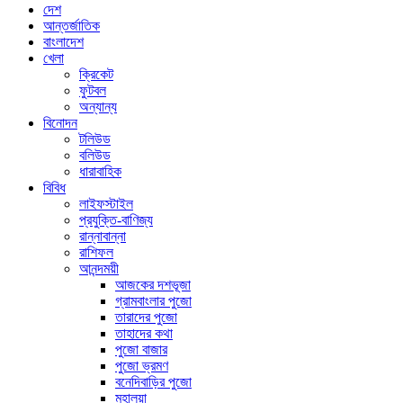
দেশ
আন্তর্জাতিক
বাংলাদেশ
খেলা
ক্রিকেট
ফুটবল
অন্যান্য
বিনোদন
টলিউড
বলিউড
ধারাবাহিক
বিবিধ
লাইফস্টাইল
প্রযুক্তি-বাণিজ্য
রান্নাবান্না
রাশিফল
আনন্দময়ী
আজকের দশভূজা
গ্রামবাংলার পুজো
তারাদের পুজো
তাহাদের কথা
পুজো বাজার
পুজো ভ্রমণ
বনেদিবাড়ির পুজো
মহালয়া