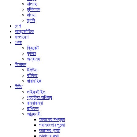
মালদহ
মুর্শিদাবাদ
হাওড়া
হুগলি
দেশ
আন্তর্জাতিক
বাংলাদেশ
খেলা
ক্রিকেট
ফুটবল
অন্যান্য
বিনোদন
টলিউড
বলিউড
ধারাবাহিক
বিবিধ
লাইফস্টাইল
প্রযুক্তি-বাণিজ্য
রান্নাবান্না
রাশিফল
আনন্দময়ী
আজকের দশভূজা
গ্রামবাংলার পুজো
তারাদের পুজো
তাহাদের কথা