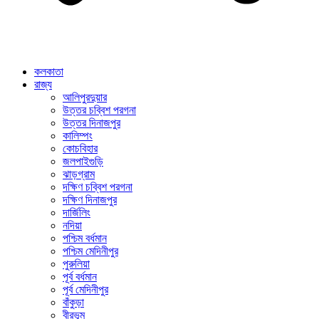
কলকাতা
রাজ্য
আলিপুরদুয়ার
উত্তর চব্বিশ পরগনা
উত্তর দিনাজপুর
কালিম্পং
কোচবিহার
জলপাইগুড়ি
ঝাড়গ্রাম
দক্ষিণ চব্বিশ পরগনা
দক্ষিণ দিনাজপুর
দার্জিলিং
নদিয়া
পশ্চিম বর্ধমান
পশ্চিম মেদিনীপুর
পুরুলিয়া
পূর্ব বর্ধমান
পূর্ব মেদিনীপুর
বাঁকুড়া
বীরভূম