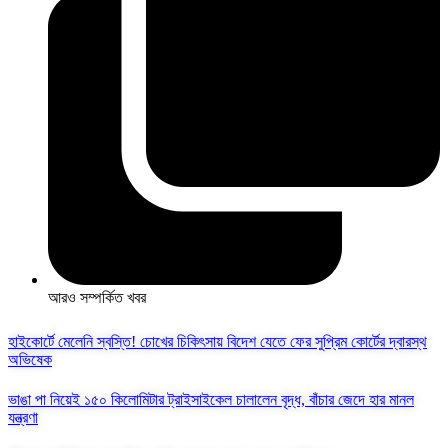
আরও সম্পর্কিত খবর
হাইকোর্টে মেলেনি স্বস্তি! চোখের চিকিৎসায় বিদেশ যেতে ফের সুপ্রিম কোর্টের দ্বারস্থ
অভিষেক
ভাঙা পা নিয়েই ১৫০ কিলোমিটার ট্রাইসাইকেল চালালেন বৃদ্ধ, বাঁচার জেদে হার মানল
যন্ত্রণা