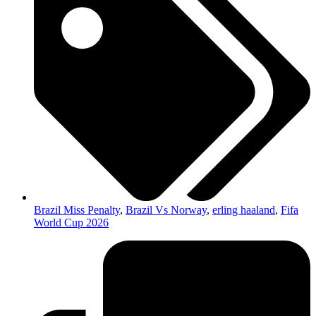
Brazil Miss Penalty
,
Brazil Vs Norway
,
erling haaland
,
Fifa
World Cup 2026