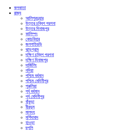
কলকাতা
রাজ্য
আলিপুরদুয়ার
উত্তর চব্বিশ পরগনা
উত্তর দিনাজপুর
কালিম্পং
কোচবিহার
জলপাইগুড়ি
ঝাড়গ্রাম
দক্ষিণ চব্বিশ পরগনা
দক্ষিণ দিনাজপুর
দার্জিলিং
নদিয়া
পশ্চিম বর্ধমান
পশ্চিম মেদিনীপুর
পুরুলিয়া
পূর্ব বর্ধমান
পূর্ব মেদিনীপুর
বাঁকুড়া
বীরভূম
মালদহ
মুর্শিদাবাদ
হাওড়া
হুগলি