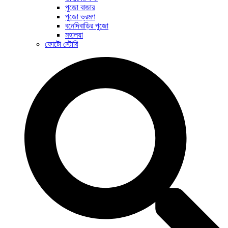
পুজো বাজার
পুজো ভ্রমণ
বনেদিবাড়ির পুজো
মহালয়া
ফোটো স্টোরি