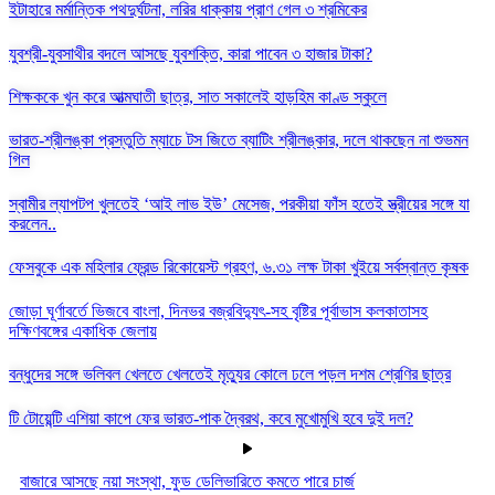
ইটাহারে মর্মান্তিক পথদুর্ঘটনা, লরির ধাক্কায় প্রাণ গেল ৩ শ্রমিকের
যুবশ্রী-যুবসাথীর বদলে আসছে যুবশক্তি, কারা পাবেন ৩ হাজার টাকা?
শিক্ষককে খুন করে আত্মঘাতী ছাত্র, সাত সকালেই হাড়হিম কাণ্ড স্কুলে
ভারত-শ্রীলঙ্কা প্রস্তুতি ম্যাচে টস জিতে ব্যাটিং শ্রীলঙ্কার, দলে থাকছেন না শুভমন
গিল
স্বামীর ল্যাপটপ খুলতেই ‘আই লাভ ইউ’ মেসেজ, পরকীয়া ফাঁস হতেই স্ত্রীয়ের সঙ্গে যা
করলেন..
ফেসবুকে এক মহিলার ফ্রেন্ড রিকোয়েস্ট গ্রহণ, ৬.৩১ লক্ষ টাকা খুইয়ে সর্বস্বান্ত কৃষক
জোড়া ঘূর্ণাবর্তে ভিজবে বাংলা, দিনভর বজ্রবিদ্যুৎ-সহ বৃষ্টির পূর্বাভাস কলকাতাসহ
দক্ষিণবঙ্গের একাধিক জেলায়
বন্ধুদের সঙ্গে ভলিবল খেলতে খেলতেই মৃত্যুর কোলে ঢলে পড়ল দশম শ্রেণির ছাত্র
টি টোয়েন্টি এশিয়া কাপে ফের ভারত-পাক দ্বৈরথ, কবে মুখোমুখি হবে দুই দল?
বাজারে আসছে নয়া সংস্থা, ফুড ডেলিভারিতে কমতে পারে চার্জ