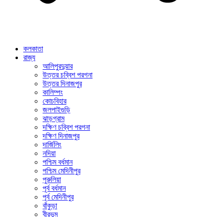
কলকাতা
রাজ্য
আলিপুরদুয়ার
উত্তর চব্বিশ পরগনা
উত্তর দিনাজপুর
কালিম্পং
কোচবিহার
জলপাইগুড়ি
ঝাড়গ্রাম
দক্ষিণ চব্বিশ পরগনা
দক্ষিণ দিনাজপুর
দার্জিলিং
নদিয়া
পশ্চিম বর্ধমান
পশ্চিম মেদিনীপুর
পুরুলিয়া
পূর্ব বর্ধমান
পূর্ব মেদিনীপুর
বাঁকুড়া
বীরভূম