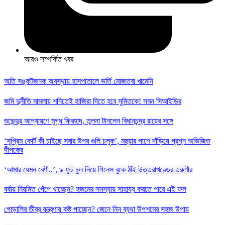
আরও সম্পর্কিত খবর
অতি সঙ্কটজনক অবস্থায় হাসপাতালে ভর্তি মোজতবা খামেনি
জমি দুর্নীতি মামলায় শনিতেই হাজিরা দিতে হবে সুমিতকে! সমন সিআইডির
শুভেন্দুর আপ্যায়ণে মুগ্ধ ফিরহাদ, তুলনা টানলেন বিধানচন্দ্র রায়ের সঙ্গে
‘সুপ্রিম কোর্ট কী চাইছে সবার উপর গুলি চলুক’, মহুয়ার পাশে দাঁড়িয়ে প্রশ্ন অভিজিত
দীপকের
‘আমার যেমন বেণী..’, ৯ ফুট চুল নিয়ে গিনেস বুকে ঠাঁই উত্তরাখণ্ডের তরুণীর
বর্ষায় নিয়মিত পেঁপে খাচ্ছেন? হজমের সমস্যায় সাহায্য করতে পারে এই ফল
গোড়ালির তীব্র যন্ত্রণায় কষ্ট পাচ্ছেন? জেনে নিন ব্যথা উপশমের সহজ উপায়