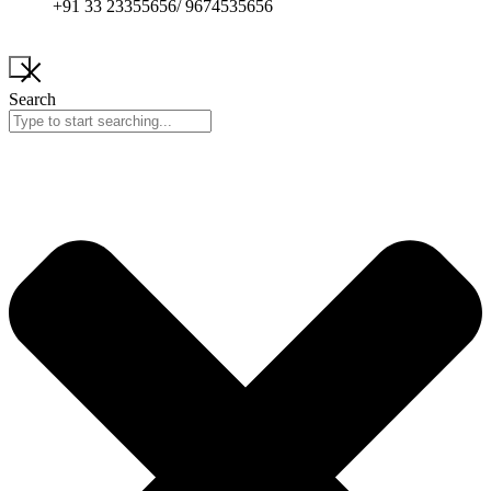
+91 33 23355656/ 9674535656
Search