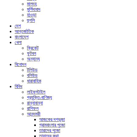
মালদহ
মুর্শিদাবাদ
হাওড়া
হুগলি
দেশ
আন্তর্জাতিক
বাংলাদেশ
খেলা
ক্রিকেট
ফুটবল
অন্যান্য
বিনোদন
টলিউড
বলিউড
ধারাবাহিক
বিবিধ
লাইফস্টাইল
প্রযুক্তি-বাণিজ্য
রান্নাবান্না
রাশিফল
আনন্দময়ী
আজকের দশভূজা
গ্রামবাংলার পুজো
তারাদের পুজো
তাহাদের কথা