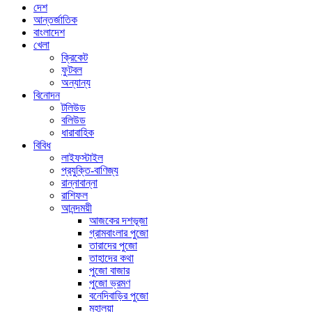
দেশ
আন্তর্জাতিক
বাংলাদেশ
খেলা
ক্রিকেট
ফুটবল
অন্যান্য
বিনোদন
টলিউড
বলিউড
ধারাবাহিক
বিবিধ
লাইফস্টাইল
প্রযুক্তি-বাণিজ্য
রান্নাবান্না
রাশিফল
আনন্দময়ী
আজকের দশভূজা
গ্রামবাংলার পুজো
তারাদের পুজো
তাহাদের কথা
পুজো বাজার
পুজো ভ্রমণ
বনেদিবাড়ির পুজো
মহালয়া