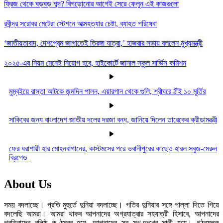
ফ্রিজ থেকে ঘড়ঘড় শব্দ? বিগড়োনোর আগেই সেরে ফেলুন এই কাজগুলো
রবীন্দ্র সরোবর মেট্রো স্টেশনে আত্মহত্যার চেষ্টা, ব্যাহত পরিষেবা
‘জাতীয়তাবাদ, দেশপ্রেম জাগাতেই তিরঙ্গা যাত্রা,’ হাজরার সভায় বললেন মুখ্যমন্ত্রী
২০২৫-এর নিয়ম মেনেই নিয়োগ হবে, হাইকোর্টে জানাল স্কুল সার্ভিস কমিশন
মুম্বইয়ে রাস্তা আটকে জন্মদিন পালন, এয়ারগান থেকে গুলি, শ্রীঘরে ঠাঁই ১০ মূর্তির
সাকিবের জন্য বাংলাদেশ জাতীয় দলের দরজা বন্ধ, জানিয়ে দিলেন তারেকের ক্রীড়ামন্ত্রী
ফের ধরাশায়ী হার মোহনবাগানের, কাস্টমসের পরে ভবানীপুরের কাছেও হারল সবুজ-মেরুন
ব্রিগেড
About Us
সময় বদলাচ্ছে। প্রতি মুহুর্তে দুনিয়া বদলাচ্ছে। গতির দুনিয়ার সঙ্গে পাল্লা দিতে গিয়ে
বদলেছি আমরা। আমরা থাকব আপনাদের অগ্রযাত্রার সহযাত্রী হিসাবে, আপনাদের
প্রতিবাদের বলিষ্ঠ কণ্ঠস্বর হয়ে, আপনাদের সব সুখ-দুঃখের সাথী হয়ে। গঠনমূলক