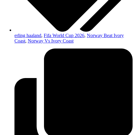
erling haaland
,
Fifa World Cup 2026
,
Norway Beat Ivory
Coast
,
Norway Vs Ivory Coast