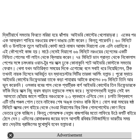
দ্বিতীয়ার্ধে সমতায় ফিরতে মরিয়া হয়ে ঝাঁপায় আইভরি কোস্টের খেলোয়াড়রা। একের পর
এক আক্রমণ শানিয়ে নরওয়ের রক্ষণ ভাঙার চেষ্টা করেন। কিন্তু পারেননি। ৬০ মিনিটে
বনি ও উলাইকে তুলে আইভরি কোস্ট মাঠে নামান আমাদ দিয়ালো এবং এলি ওয়াহিকে।
এই কৌশলেই কাজ হয়। মাঠে নেমেই দিয়ালো ৬৬ মিনিটে নরওয়ের হেগেমের একটি
নিশ্চিত গোলের শট লাইন থেকে ক্লিয়ার করেন। ৭৪ মিনিটে ডান প্রান্ত থেকে নিকোলাস
পেপের সঙ্গে চমৎকার ওয়ান-টুর পর বক্সে ঢুকে কোনাকুনি শটে আইভরি কোস্টকে সমতায়
ফেরান। খেলা যখন অতিরিক্ত সময়ের দিকে এগোচ্ছে বলে সবাই ধরে নিয়েছিলেন, ঠিক
তখনই নায়ক হিসেবে আবির্ভূত হন ম্যানচেস্টার সিটির তারকা আর্লিং হলান্ড। পুরো ম্যাচে
আইভরি কোস্টের ডিফেন্ডাররা তাকে কড়া পাহারায় আটকে রাখলেও ৮৬ মিনিটে তিনি আর
ভুল করেননি। ওসকার ববের পাস থেকে প্যাট্রিক বার্গ আইভরি কোস্টের তিন ডিফেন্ডারকে
ফাঁকি দিয়ে বক্সে নিচু ক্রস বাড়ান হলান্ডকে লক্ষ্য করে। সুযোগসন্ধানী হলান্ড সেই বল
আলতো ছোঁয়ায় জালে পাঠিয়ে নরওয়েকে ২-১ ব্যবধানে এগিয়ে নেন। চলতি বিশ্বকাপে
এটি তাঁর পঞ্চম গোল।তবে নাটকের শেষ অঙ্ক তখনও বাকি ছিল। যোগ করা সময়ের ষষ্ঠ
মিনিটে বক্সের বেশ বাইরে থেকে নেওয়া দিয়ালোর ফ্রি কিক গোলপোস্টের কোণ দিয়ে
ভেতরে ঢুকে যাচ্ছিল। কিন্তু গোলরক্ষক নেলান্দ বাজপাখির মতো লাফিয়ে উঠে বলটি বাইরে
ঠেলে দেন। এদিনের রোমাঞ্চকর জয়ের ফলে আগামী রবিবার নিউজার্সিতে ভারতীয় সময়
রাত দেড়টায় ব্রাজিলের মুখোমুখি হবেন হলান্ডরা।
Advertisement