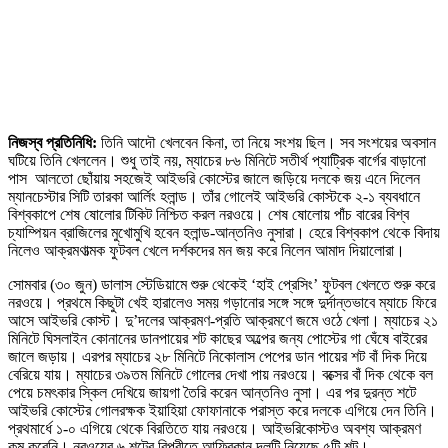
নিজস্ব প্রতিনিধি:
তিনি আদৌ খেলবেন কিনা, তা নিয়ে সংশয় ছিল। সব সংশয়ের অবসান
ঘটিয়ে তিনি খেললেন। শুধু তাই নয়, ম্যাচের ৮৬ মিনিটে সতীর্থ প্যাট্রিক বার্গের বাড়ানো
পাস আলতো ছোঁয়ায় সহজেই আইভরি কোস্টের জালে জড়িয়ে দলকে জয় এনে দিলেন
ম্যানচেস্টার সিটি তারকা আর্লিং হলান্ড। তাঁর গোলেই আইভরি কোস্টকে ২-১ ব্যবধানে
বিশ্বকাপে শেষ ষোলোর টিকিট নিশ্চিত করল নরওয়ে। শেষ ষোলোয় পাঁচ বারের বিশ্ব
চ্যাম্পিয়ন ব্রাজিলের মুখোমুখি হবেন হলান্ড-আন্তনিও নুসারা। হেরে বিশ্বকাপ থেকে বিদায়
নিলেও আক্রমণাত্মক ফুটবল খেলে দর্শকদের মন জয় করে নিলেন আমাদ দিয়ালোরা।
সোমবার (৩০ জুন) ডালাস স্টেডিয়ামে শুরু থেকেই ‘হাই প্রেসিং’ ফুটবল খেলতে শুরু করে
নরওয়ে। প্রথমে কিছুটা খেই হারালেও সময় গড়ানোর সঙ্গে সঙ্গে দুর্দান্তভাবে ম্যাচে ফিরে
আসে আইভরি কোস্ট। দু’দলের আক্রমণ-প্রতি আক্রমণে জমে ওঠে খেলা। ম্যাচের ২১
মিনিটে ঘিসলাইন কোনানের ডানপায়ের শট কাছের অল্পের জন্য পোস্টের গা ঘেঁষে বাইরের
জালে জড়ায়। এরপর ম্যাচের ২৮ মিনিটে নিকোলাস পেপের ডান পায়ের শট বাঁ দিক দিয়ে
বেরিয়ে যায়। ম্যাচের ৩৯তম মিনিটে গোলের দেখা পায় নরওয়ে। বক্সের বাঁ দিক থেকে বল
পেয়ে চমৎকার স্কিল দেখিয়ে জায়গা তৈরি করেন আন্তনিও নুসা। এর পর দুরন্ত শটে
আইভরি কোস্টের গোলরক্ষক ইয়াহিয়া ফোফানাকে পরাস্ত করে দলকে এগিয়ে দেন তিনি।
প্রথমার্ধে ১-০ এগিয়ে থেকে বিরতিতে যায় নরওয়ে। আইভরিকোস্টও অবশ্য আক্রমণ
কম করেনি। নরওয়ের ৬ শটের বিপরীতে আফ্রিকান দলটি নিয়েছে ৫টি শট।