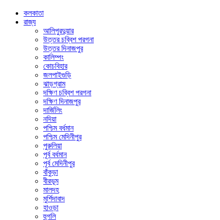
কলকাতা
রাজ্য
আলিপুরদুয়ার
উত্তর চব্বিশ পরগনা
উত্তর দিনাজপুর
কালিম্পং
কোচবিহার
জলপাইগুড়ি
ঝাড়গ্রাম
দক্ষিণ চব্বিশ পরগনা
দক্ষিণ দিনাজপুর
দার্জিলিং
নদিয়া
পশ্চিম বর্ধমান
পশ্চিম মেদিনীপুর
পুরুলিয়া
পূর্ব বর্ধমান
পূর্ব মেদিনীপুর
বাঁকুড়া
বীরভূম
মালদহ
মুর্শিদাবাদ
হাওড়া
হুগলি