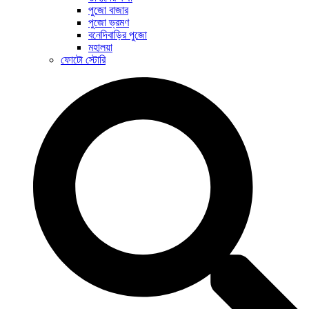
পুজো বাজার
পুজো ভ্রমণ
বনেদিবাড়ির পুজো
মহালয়া
ফোটো স্টোরি