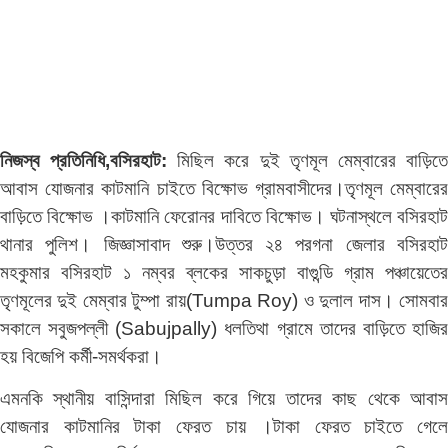
নিজস্ব প্রতিনিধি,বসিরহাট:
মিছিল করে দুই তৃণমূল মেম্বারের বাড়িত
আবাস যোজনার কাটমানি চাইতে বিক্ষোভ গ্রামবাসীদের।
তৃণমূল মেম্বারে
বাড়িতে বিক্ষোভ ।কাটমানি ফেরোনর দাবিতে বিক্ষোভ। ঘটনাস্থলে বসিরহাট
থানার পুলিশ। জিজ্ঞাসাবাদ শুরু।
উত্তর ২৪ পরগনা জেলার বসিরহা
মহকুমার বসিরহাট ১ নম্বর ব্লকের সাকচুড়া বাগুন্ডি গ্রাম পঞ্চায়েতের
তৃণমূলের দুই মেম্বার টুম্পা রায়(Tumpa Roy) ও দুলাল দাস। সোমবার
সকালে সবুজপল্লী (Sabujpally) ধলতিথা গ্রামে তাদের বাড়িতে হাজির
হয় বিজেপি কর্মী-সমর্থকরা।
এমনকি স্থানীয় বাসিন্দারা মিছিল করে গিয়ে তাদের কাছ থেকে আবাস
যোজনার কাটমানির টাকা ফেরত চায় ।টাকা ফেরত চাইতে গেলে