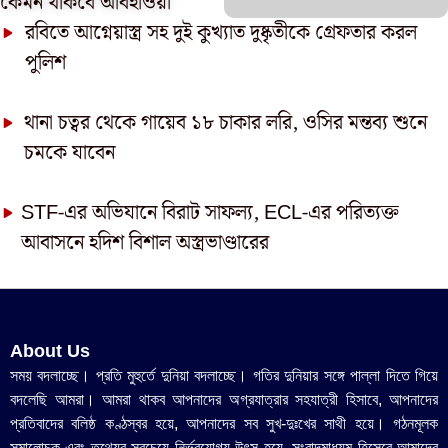
কেমন থাকবে আবহাওয়া
রবিতে আগ্নেয়াস্ত্র সহ দুই কুখ্যাত দুষ্কৃতীকে গ্রেফতার করল
পুলিশ
থানা চত্বর থেকে গায়েব ১৮ চাকার লরি, ওসির মন্তব্য শুনে
চমকে যাবেন
STF-এর অভিযানে বিরাট সাফল্য, ECL-এর পরিত্যক্ত
আবাসনে হদিশ বিশাল অস্ত্রভাণ্ডারের
About Us
সময় বদলাচ্ছে। প্রতি মুহুর্তে দুনিয়া বদলাচ্ছে। গতির দুনিয়ার সঙ্গে পাল্লা দিতে গিয়ে
বদলেছি আমরা। আমরা থাকব আপনাদের অগ্রযাত্রার সহযাত্রী হিসাবে, আপনাদের
প্রতিবাদের বলিষ্ঠ কণ্ঠস্বর হয়ে, আপনাদের সব সুখ-দুঃখের সাথী হয়ে। গঠনমূলক
সমালোচক এবং তথ্যের সবচেয়ে নির্ভরযোগ্য উ‍ৎস হয়ে, সংবাদমাধ্যম হিসেবে আমাদের