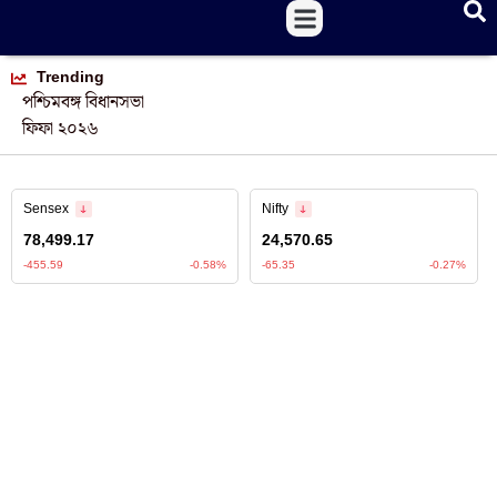
Trending
পশ্চিমবঙ্গ বিধানসভা
ফিফা ২০২৬