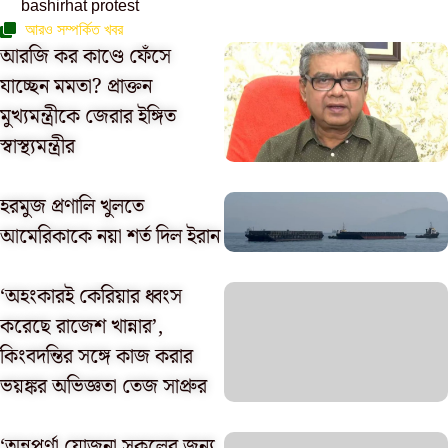
bashirhat protest
আরও সম্পর্কিত খবর
আরজি কর কাণ্ডে ফেঁসে
যাচ্ছেন মমতা? প্রাক্তন
মুখ্যমন্ত্রীকে জেরার ইঙ্গিত
স্বাস্থ্যমন্ত্রীর
হরমুজ প্রণালি খুলতে
আমেরিকাকে নয়া শর্ত দিল ইরান
‘অহংকারই কেরিয়ার ধ্বংস
করেছে রাজেশ খান্নার’,
কিংবদন্তির সঙ্গে কাজ করার
ভয়ঙ্কর অভিজ্ঞতা তেজ সাপ্রুর
‘অন্নপূর্ণা যোজনা সকলের জন্য