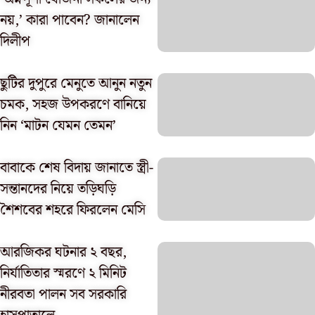
নয়,’ কারা পাবেন? জানালেন
দিলীপ
ছুটির দুপুরে মেনুতে আনুন নতুন
চমক, সহজ উপকরণে বানিয়ে
নিন ‘মাটন যেমন তেমন’
বাবাকে শেষ বিদায় জানাতে স্ত্রী-
সন্তানদের নিয়ে তড়িঘড়ি
শৈশবের শহরে ফিরলেন মেসি
আরজিকর ঘটনার ২ বছর,
নির্যাতিতার স্মরণে ২ মিনিট
নীরবতা পালন সব সরকারি