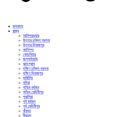
কলকাতা
রাজ্য
আলিপুরদুয়ার
উত্তর চব্বিশ পরগনা
উত্তর দিনাজপুর
কালিম্পং
কোচবিহার
জলপাইগুড়ি
ঝাড়গ্রাম
দক্ষিণ চব্বিশ পরগনা
দক্ষিণ দিনাজপুর
দার্জিলিং
নদিয়া
পশ্চিম বর্ধমান
পশ্চিম মেদিনীপুর
পুরুলিয়া
পূর্ব বর্ধমান
পূর্ব মেদিনীপুর
বাঁকুড়া
বীরভূম