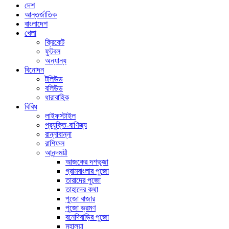
দেশ
আন্তর্জাতিক
বাংলাদেশ
খেলা
ক্রিকেট
ফুটবল
অন্যান্য
বিনোদন
টলিউড
বলিউড
ধারাবাহিক
বিবিধ
লাইফস্টাইল
প্রযুক্তি-বাণিজ্য
রান্নাবান্না
রাশিফল
আনন্দময়ী
আজকের দশভূজা
গ্রামবাংলার পুজো
তারাদের পুজো
তাহাদের কথা
পুজো বাজার
পুজো ভ্রমণ
বনেদিবাড়ির পুজো
মহালয়া