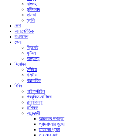
মালদহ
মুর্শিদাবাদ
হাওড়া
হুগলি
দেশ
আন্তর্জাতিক
বাংলাদেশ
খেলা
ক্রিকেট
ফুটবল
অন্যান্য
বিনোদন
টলিউড
বলিউড
ধারাবাহিক
বিবিধ
লাইফস্টাইল
প্রযুক্তি-বাণিজ্য
রান্নাবান্না
রাশিফল
আনন্দময়ী
আজকের দশভূজা
গ্রামবাংলার পুজো
তারাদের পুজো
তাহাদের কথা