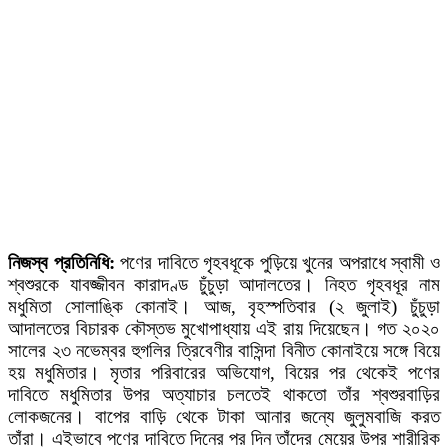
নিজস্ব প্রতিনিধি:
পণের দাবিতে গৃহবধূকে পুড়িয়ে খুনের অপরাধে স্বামী ও
শ্বশুরকে যাবজ্জীবন কারাদণ্ড চুঁচুড়া আদালতের। নিহত গৃহবধূর নাম
মধুমিতা সোলাঙ্কি কোনাই। আজ, বৃহস্পতিবার (২ জুলাই) চুঁচুড়া
আদালতের বিচারক কৌস্তভ মুখোপাধ্যায় এই রায় দিয়েছেন। গত ২০২০
সালের ২৩ নভেম্বর হুগলির ত্রিবেণীর বাসিন্দা বিনীত কোনাইয়ে সঙ্গে বিয়ে
হয় মধুমিতার। মৃতার পরিবারের অভিযোগ, বিয়ের পর থেকেই পণের
দাবিতে মধুমিতার উপর অত্যাচার চলতেই থাকতো তাঁর শ্বশুরবাড়ির
লোকজনের। বাপের বাড়ি থেকে টাকা আনার জন্যে জুলুমবাজি করত
তাঁরা।
এইভাবে পণের দাবিতে দিনের পর দিন তাঁদের মেয়ের উপর শারীরিক