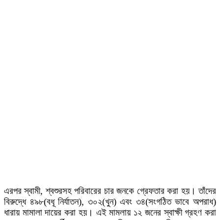
এরপর স্বামী, শ্বশুরসহ পরিবারের চার জনকে গ্রেফতার করা হয়। তাঁদের
বিরুদ্ধে ৪৯৮(বধূ নির্যাতন), ৩০২(খুন) এবং ৩৪(সংগঠিত ভাবে অপরাধ)
ধারায় মামালা দায়ের করা হয়। এই মামলায় ১২ জনের স্বাক্ষী গ্রহণ করা