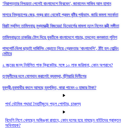
‘নিরাপত্তার নিশ্চয়তা পেলেই বাংলাদেশে ফিরবেন’, জানালেন সাকিব আল হাসান
সাগরে নিম্নচাপের জের, শুক্র রাত থেকেই প্রবল বৃষ্টির পূর্বাভাস, জারি কমলা সতর্কতা
বিরাট স্বস্তি তামিলনাড়ু মুখ্যমন্ত্রী বিজয়ের! ডিভোর্সের মামলা তুলে নিলেন স্ত্রী সঙ্গীতা
তামিলনাড়ুতে চাকরির টোপ দিয়ে যুবতীকে বাংলাদেশে পাচার, তদন্তে কলকাতা পুলিশ
পাসপোর্ট-ভিসা ছাড়াই দার্জিলিং বেড়াতে গিয়ে গ্রেফতার ‘বাংলাদেশি’, ঠাঁই হল হোল্ডিং
সেন্টারে
২ বছরের জন্য নির্বাসিত পাক ক্রিকেটার, সঙ্গে ১০ লাক জরিমানা, কোন অপরাধে?
তৃণমূলীদের দলে যোগদান করালেই ব্যবস্থা, হুঁশিয়ারি দিলীপের
যুবশ্রী-যুবসাথীর বদলে আসছে যুবশক্তি, কারা পাবেন ৩ হাজার টাকা?
পার্থ ভৌমিক গদ্দার! নৈহাটিজুড়ে পড়ল পোস্টার, চাঞ্চল্য
বিদেশি লিগে খেলছেন অজিঙ্কা রাহানে, কোন দলের হয়ে নামছেন নাইটদের প্রাক্তন
অধিনায়ক?