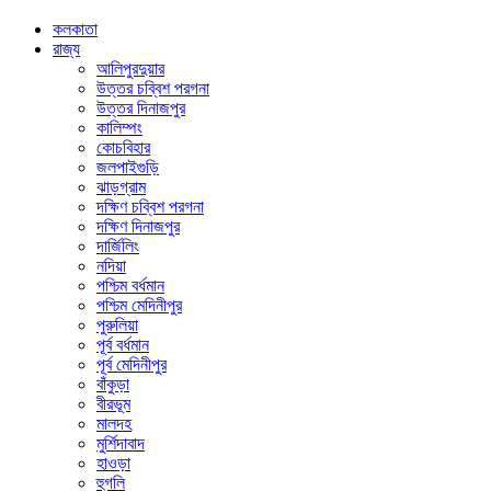
কলকাতা
রাজ্য
আলিপুরদুয়ার
উত্তর চব্বিশ পরগনা
উত্তর দিনাজপুর
কালিম্পং
কোচবিহার
জলপাইগুড়ি
ঝাড়গ্রাম
দক্ষিণ চব্বিশ পরগনা
দক্ষিণ দিনাজপুর
দার্জিলিং
নদিয়া
পশ্চিম বর্ধমান
পশ্চিম মেদিনীপুর
পুরুলিয়া
পূর্ব বর্ধমান
পূর্ব মেদিনীপুর
বাঁকুড়া
বীরভূম
মালদহ
মুর্শিদাবাদ
হাওড়া
হুগলি