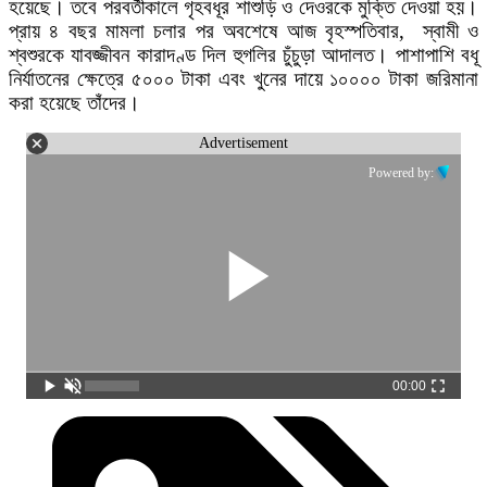
হয়েছে। তবে পরবর্তীকালে গৃহবধূর শাশুড়ি ও দেওরকে মুক্তি দেওয়া হয়।
প্রায় ৪ বছর মামলা চলার পর অবশেষে আজ বৃহস্পতিবার, স্বামী ও
শ্বশুরকে যাবজ্জীবন কারাদণ্ড দিল হুগলির চুঁচুড়া আদালত। পাশাপাশি বধূ
নির্যাতনের ক্ষেত্রে ৫০০০ টাকা এবং খুনের দায়ে ১০০০০ টাকা জরিমানা
করা হয়েছে তাঁদের।
Advertisement
Powered by:
00:00