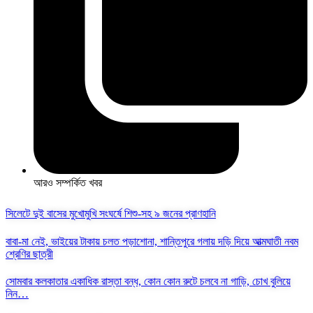
আরও সম্পর্কিত খবর
সিলেটে দুই বাসের মুখোমুখি সংঘর্ষে শিশু-সহ ৯ জনের প্রাণহানি
বাবা-মা নেই, ভাইয়ের টাকায় চলত পড়াশোনা, শান্তিপুরে গলায় দড়ি দিয়ে আত্মঘাতী নবম
শ্রেণির ছাত্রী
সোমবার কলকাতার একাধিক রাস্তা বন্ধ, কোন কোন রুটে চলবে না গাড়ি, চোখ বুলিয়ে
নিন…