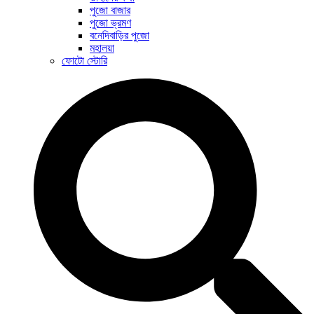
পুজো বাজার
পুজো ভ্রমণ
বনেদিবাড়ির পুজো
মহালয়া
ফোটো স্টোরি