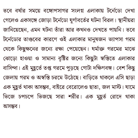
তবে বর্ষার সময়ে বঙ্গোপসাগর সংলগ্ন এলাকায় টর্নেডো দেখা
গেলেও একসঙ্গে জোড়া টর্নেডো ঘূর্ণাবর্তের ঘটনা বিরল। স্থানীয়রা
জানিয়েছেন, এমন ঘটনা তাঁরা আর কখনও দেখতে পায়নি। তবে
টর্নেডোর তাণ্ডবের কারণে ওই এলাকার মানুষজন ভ্যাপসা গরম
থেকে কিছুক্ষনের জন্যে রক্ষা পেয়েছেন। ঘর্মাক্ত গরমের মাঝে
ঝোড়ো হাওয়া ও সামান্য বৃষ্টির জন্যে কিছুটা স্বস্তিতে এলাকার
বাসিন্দা। এই মুহূর্তে তপ্ত গরমে পুড়ছে গোটা দক্ষিণবঙ্গ। বেশ কিছু
জেলায় গরম ও অস্বস্তি চরমে উঠেছে। বাড়িতে থাকলে এসি ছাড়া
এক মুহূর্ত থাকা অসম্ভব, বাইরে বেরোলেও ছাতা, জল মাস্ট। ঘামে
ভিজে চপচপে ভিজছে সারা শরীর। এক মুহূর্ত রোদে থাকা
অসম্ভব।