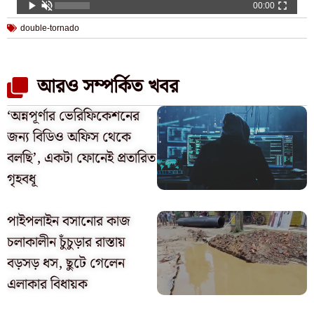
00:00
double-tornado
আরও সম্পর্কিত খবর
‘অন্নপূর্ণার ভেরিফিকেশনের
জন্য বিডিও অফিস থেকে
বলছি’, একটা ফোনেই প্রতারিত
গৃহবধূ
পাইপলাইন বসানোর কাজ
চলাকালীন চুঁচুড়ার রাস্তায়
বড়সড় ধস, ছুটে গেলেন
এলাকার বিধায়ক