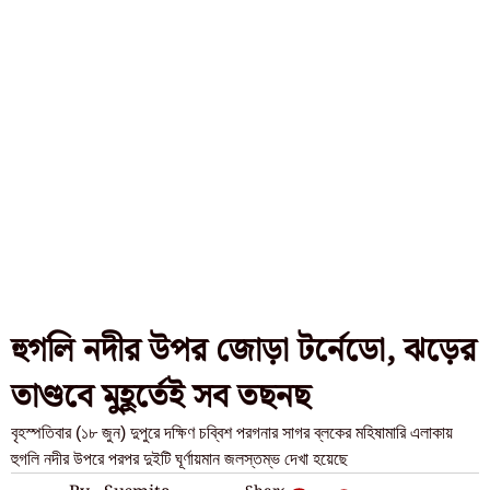
হুগলি নদীর উপর জোড়া টর্নেডো, ঝড়ের
তাণ্ডবে মুহূর্তেই সব তছনছ
বৃহস্পতিবার (১৮ জুন) দুপুরে দক্ষিণ চব্বিশ পরগনার সাগর ব্লকের মহিষামারি এলাকায়
হুগলি নদীর উপরে পরপর দুইটি ঘূর্ণায়মান জলস্তম্ভ দেখা হয়েছে