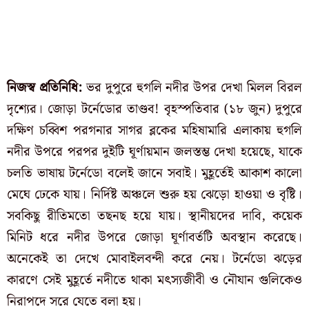
নিজস্ব প্রতিনিধি:
ভর দুপুরে হুগলি নদীর উপর দেখা মিলল বিরল
দৃশ্যের। জোড়া টর্নেডোর তাণ্ডব! বৃহস্পতিবার (১৮ জুন) দুপুরে
দক্ষিণ চব্বিশ পরগনার সাগর ব্লকের মহিষামারি এলাকায় হুগলি
নদীর উপরে পরপর
দুইটি ঘূর্ণায়মান জলস্তম্ভ দেখা হয়েছে, যাকে
চলতি ভাষায় টর্নেডো বলেই জানে সবাই। মুহূর্তেই আকাশ কালো
মেঘে ঢেকে যায়। নির্দিষ্ট অঞ্চলে শুরু হয় ঝেড়ো হাওয়া ও বৃষ্টি।
সবকিছু রীতিমতো তছনছ হয়ে যায়। স্থানীয়দের দাবি, কয়েক
মিনিট ধরে নদীর উপরে জোড়া ঘূর্ণাবর্তটি অবস্থান করেছে।
অনেকেই তা দেখে মোবাইলবন্দী করে নেয়। টর্নেডো ঝড়ের
কারণে সেই মুহূর্তে নদীতে থাকা মৎস্যজীবী ও নৌযান গুলিকেও
নিরাপদে সরে যেতে বলা হয়।