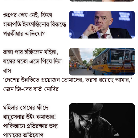
গুণের শেষ নেই, ফিফা
সভাপতি ইনফান্তিনোর বিরুদ্ধে
পরকীয়ার অভিযোগ
রাস্তা পার হচ্ছিলেন মহিলা,
যমের মতো এসে পিষে দিল
বাস
‘দেশের উন্নতিতে প্রয়োজন তোমাদের, ভরসা রয়েছে আমার,’
জেন জি-দের বার্তা মোদির
মহিলার প্রেমের ফাঁদে
বায়ুসেনার উইং কমান্ডার!
পাকিস্তানে প্রতিরক্ষার তথ্য
পাচারের অভিযোগ