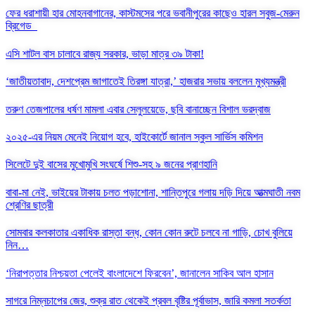
ফের ধরাশায়ী হার মোহনবাগানের, কাস্টমসের পরে ভবানীপুরের কাছেও হারল সবুজ-মেরুন
ব্রিগেড
এসি শাটল বাস চালাবে রাজ্য সরকার, ভাড়া মাত্র ৩৯ টাকা!
‘জাতীয়তাবাদ, দেশপ্রেম জাগাতেই তিরঙ্গা যাত্রা,’ হাজরার সভায় বললেন মুখ্যমন্ত্রী
তরুণ তেজপালের ধর্ষণ মামলা এবার সেলুলয়েডে, ছবি বানাচ্ছেন বিশাল ভরদ্বাজ
২০২৫-এর নিয়ম মেনেই নিয়োগ হবে, হাইকোর্টে জানাল স্কুল সার্ভিস কমিশন
সিলেটে দুই বাসের মুখোমুখি সংঘর্ষে শিশু-সহ ৯ জনের প্রাণহানি
বাবা-মা নেই, ভাইয়ের টাকায় চলত পড়াশোনা, শান্তিপুরে গলায় দড়ি দিয়ে আত্মঘাতী নবম
শ্রেণির ছাত্রী
সোমবার কলকাতার একাধিক রাস্তা বন্ধ, কোন কোন রুটে চলবে না গাড়ি, চোখ বুলিয়ে
নিন…
‘নিরাপত্তার নিশ্চয়তা পেলেই বাংলাদেশে ফিরবেন’, জানালেন সাকিব আল হাসান
সাগরে নিম্নচাপের জের, শুক্র রাত থেকেই প্রবল বৃষ্টির পূর্বাভাস, জারি কমলা সতর্কতা