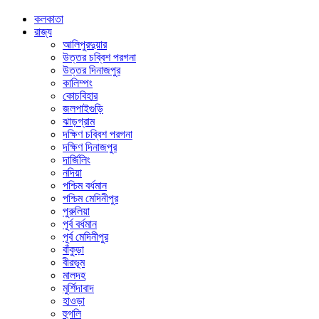
কলকাতা
রাজ্য
আলিপুরদুয়ার
উত্তর চব্বিশ পরগনা
উত্তর দিনাজপুর
কালিম্পং
কোচবিহার
জলপাইগুড়ি
ঝাড়গ্রাম
দক্ষিণ চব্বিশ পরগনা
দক্ষিণ দিনাজপুর
দার্জিলিং
নদিয়া
পশ্চিম বর্ধমান
পশ্চিম মেদিনীপুর
পুরুলিয়া
পূর্ব বর্ধমান
পূর্ব মেদিনীপুর
বাঁকুড়া
বীরভূম
মালদহ
মুর্শিদাবাদ
হাওড়া
হুগলি