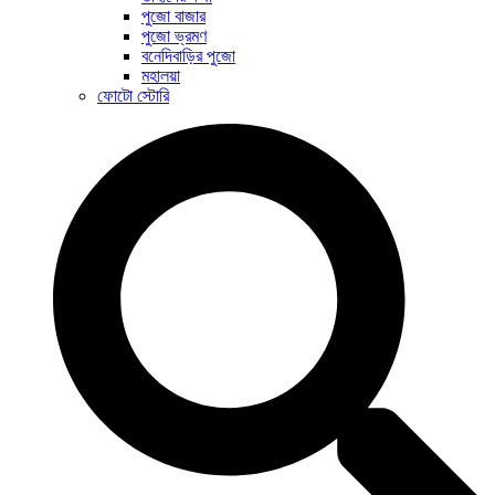
পুজো বাজার
পুজো ভ্রমণ
বনেদিবাড়ির পুজো
মহালয়া
ফোটো স্টোরি