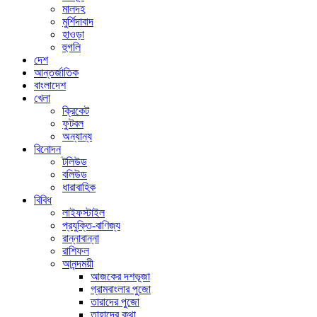
মালদহ
মুর্শিদাবাদ
হাওড়া
হুগলি
দেশ
আন্তর্জাতিক
বাংলাদেশ
খেলা
ক্রিকেট
ফুটবল
অন্যান্য
বিনোদন
টলিউড
বলিউড
ধারাবাহিক
বিবিধ
লাইফস্টাইল
প্রযুক্তি-বাণিজ্য
রান্নাবান্না
রাশিফল
আনন্দময়ী
আজকের দশভূজা
গ্রামবাংলার পুজো
তারাদের পুজো
তাহাদের কথা