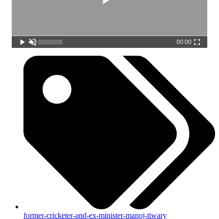
00:00
former-cricketer-and-ex-minister-manoj-tiwary