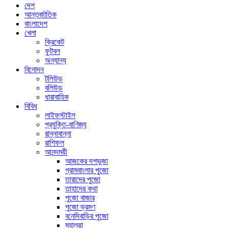
দেশ
আন্তর্জাতিক
বাংলাদেশ
খেলা
ক্রিকেট
ফুটবল
অন্যান্য
বিনোদন
টলিউড
বলিউড
ধারাবাহিক
বিবিধ
লাইফস্টাইল
প্রযুক্তি-বাণিজ্য
রান্নাবান্না
রাশিফল
আনন্দময়ী
আজকের দশভূজা
গ্রামবাংলার পুজো
তারাদের পুজো
তাহাদের কথা
পুজো বাজার
পুজো ভ্রমণ
বনেদিবাড়ির পুজো
মহালয়া