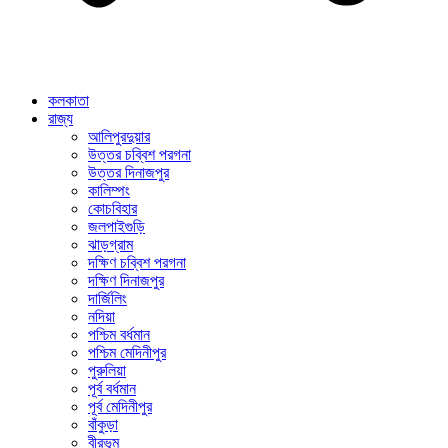
কলকাতা
রাজ্য
আলিপুরদুয়ার
উত্তর চব্বিশ পরগনা
উত্তর দিনাজপুর
কালিম্পং
কোচবিহার
জলপাইগুড়ি
ঝাড়গ্রাম
দক্ষিণ চব্বিশ পরগনা
দক্ষিণ দিনাজপুর
দার্জিলিং
নদিয়া
পশ্চিম বর্ধমান
পশ্চিম মেদিনীপুর
পুরুলিয়া
পূর্ব বর্ধমান
পূর্ব মেদিনীপুর
বাঁকুড়া
বীরভূম