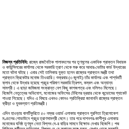
নিজস্ব প্রতিনিধি:
রাজ্যে রাজনৈতিক পালাবদলের পর তৃণমূলের একাধিক প্রাক্তন বিধায়ক
ও কাউন্সিলরের কার্যালয় থেকে সরকারি ত্রাণ থেকে শুরু করে আধার-ভোটার কার্ড উদ্ধারের
মতো ঘটনা ঘটছে। এবার সেই তালিকায় যুক্ত হলেন রাজ্যের প্রাক্তন মন্ত্রী তথা
প্রাক্তন ক্রিকেটার মনোজ তিওয়ারি। শুক্রবার (৩ জুলাই) তাঁর কার্যালয় এবং পার্শ্ববর্তী
ক্লাব থেকে উদ্ধার হয়েছে প্রচুর পরিমাণ সরকারি ত্রিপল, কম্বল এবং অন্যান্য
সামগ্রী। এ ছাড়া জমিজমা সংক্রান্ত বেশ কিছু কাগজপত্র এবং দলিলও মিলেছে।
বিজেপি নেতৃত্বের অভিযোগ, মনোজের অফিসের টেবিলের ড্রয়ার থেকে কন্ডোমের প্যাকেট
পাওয়া গিয়েছে। যদিও এ বিষয়ে এখনও কোনও প্রতিক্রিয়া জানাননি রাজ্যের প্রাক্তন
ক্রীড়া ও যুবকল্যাণ প্রতিমন্ত্রী।
এদিন হাওড়ায় বালটিকুরিতে ৫০ নম্বর ওয়ার্ড এলাকায় প্রাক্তন পুরপিতা ত্রিলোকেশ
মণ্ডলের গোডাউনে প্রচুর ত্রাণসামগ্রী মেলে। তার পরে দাশনগর-কাশীপুর এলাকায়
মনোজের ঘনিষ্ঠ তৃণমূল নেতা বিপ্লব দে-র বাড়ির সামনে বিক্ষোভ দেখায় বিজেপি। পদ্ম
শিবিরের কর্মীদের অভিযোগ, বিপ্লব দে যে ক্লাবের সঙ্গে যুক্ত, সেখান থেকে সরকারি