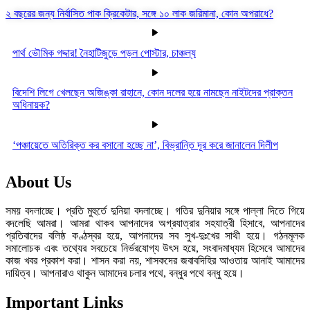
২ বছরের জন্য নির্বাসিত পাক ক্রিকেটার, সঙ্গে ১০ লাক জরিমানা, কোন অপরাধে?
পার্থ ভৌমিক গদ্দার! নৈহাটিজুড়ে পড়ল পোস্টার, চাঞ্চল্য
বিদেশি লিগে খেলছেন অজিঙ্কা রাহানে, কোন দলের হয়ে নামছেন নাইটদের প্রাক্তন
অধিনায়ক?
‘পঞ্চায়েতে অতিরিক্ত কর বসানো হচ্ছে না’, বিভ্রান্তি দূর করে জানালেন দিলীপ
About Us
সময় বদলাচ্ছে। প্রতি মুহুর্তে দুনিয়া বদলাচ্ছে। গতির দুনিয়ার সঙ্গে পাল্লা দিতে গিয়ে
বদলেছি আমরা। আমরা থাকব আপনাদের অগ্রযাত্রার সহযাত্রী হিসাবে, আপনাদের
প্রতিবাদের বলিষ্ঠ কণ্ঠস্বর হয়ে, আপনাদের সব সুখ-দুঃখের সাথী হয়ে। গঠনমূলক
সমালোচক এবং তথ্যের সবচেয়ে নির্ভরযোগ্য উ‍ৎস হয়ে, সংবাদমাধ্যম হিসেবে আমাদের
কাজ খবর প্রকাশ করা। শাসন করা নয়, শাসকদের জবাবদিহির আওতায় আনাই আমাদের
দায়িত্ব। আপনারাও থাকুন আমাদের চলার পথে, বন্ধুর পথে বন্ধু হয়ে।
Important Links