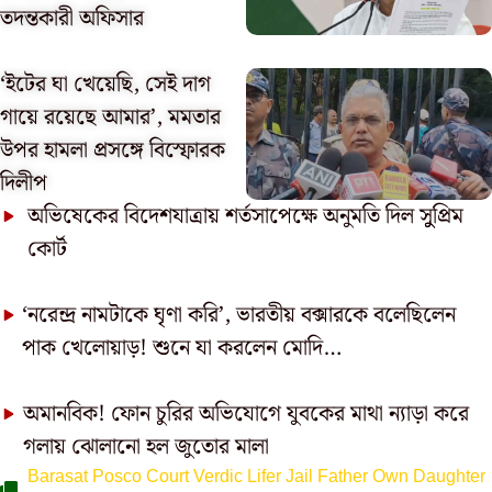
তদন্তকারী অফিসার
‘ইটের ঘা খেয়েছি, সেই দাগ
গায়ে রয়েছে আমার’, মমতার
উপর হামলা প্রসঙ্গে বিস্ফোরক
দিলীপ
অভিষেকের বিদেশযাত্রায় শর্তসাপেক্ষে অনুমতি দিল সুুপ্রিম
কোর্ট
‘নরেন্দ্র নামটাকে ঘৃণা করি’, ভারতীয় বক্সারকে বলেছিলেন
পাক খেলোয়াড়! শুনে যা করলেন মোদি…
অমানবিক! ফোন চুরির অভিযোগে যুবকের মাথা ন্যাড়া করে
গলায় ঝোলানো হল জুতোর মালা
Barasat Posco Court Verdic Lifer Jail Father Own Daughter