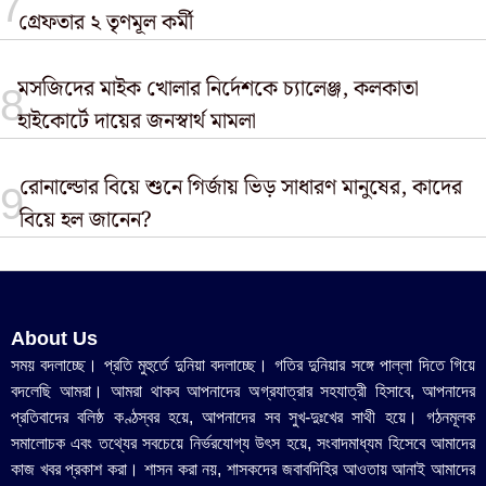
গ্রেফতার ২ তৃণমূল কর্মী
মসজিদের মাইক খোলার নির্দেশকে চ্যালেঞ্জ, কলকাতা
হাইকোর্টে দায়ের জনস্বার্থ মামলা
রোনাল্ডোর বিয়ে শুনে গির্জায় ভিড় সাধারণ মানুষের, কাদের
বিয়ে হল জানেন?
About Us
সময় বদলাচ্ছে। প্রতি মুহুর্তে দুনিয়া বদলাচ্ছে। গতির দুনিয়ার সঙ্গে পাল্লা দিতে গিয়ে
বদলেছি আমরা। আমরা থাকব আপনাদের অগ্রযাত্রার সহযাত্রী হিসাবে, আপনাদের
প্রতিবাদের বলিষ্ঠ কণ্ঠস্বর হয়ে, আপনাদের সব সুখ-দুঃখের সাথী হয়ে। গঠনমূলক
সমালোচক এবং তথ্যের সবচেয়ে নির্ভরযোগ্য উ‍ৎস হয়ে, সংবাদমাধ্যম হিসেবে আমাদের
কাজ খবর প্রকাশ করা। শাসন করা নয়, শাসকদের জবাবদিহির আওতায় আনাই আমাদের