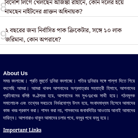
বিদেশি লিগে খেলছেন অজিঙ্কা রাহানে, কোন দলের হয়ে
নামছেন নাইটদের প্রাক্তন অধিনায়ক?
২ বছরের জন্য নির্বাসিত পাক ক্রিকেটার, সঙ্গে ১০ লাক
জরিমানা, কোন অপরাধে?
About Us
সময় বদলাচ্ছে। প্রতি মুহুর্তে দুনিয়া বদলাচ্ছে। গতির দুনিয়ার সঙ্গে পাল্লা দিতে গিয়ে
বদলেছি আমরা। আমরা থাকব আপনাদের অগ্রযাত্রার সহযাত্রী হিসাবে, আপনাদের
প্রতিবাদের বলিষ্ঠ কণ্ঠস্বর হয়ে, আপনাদের সব সুখ-দুঃখের সাথী হয়ে। গঠনমূলক
সমালোচক এবং তথ্যের সবচেয়ে নির্ভরযোগ্য উ‍ৎস হয়ে, সংবাদমাধ্যম হিসেবে আমাদের
কাজ খবর প্রকাশ করা। শাসন করা নয়, শাসকদের জবাবদিহির আওতায় আনাই আমাদের
দায়িত্ব। আপনারাও থাকুন আমাদের চলার পথে, বন্ধুর পথে বন্ধু হয়ে।
Important Links