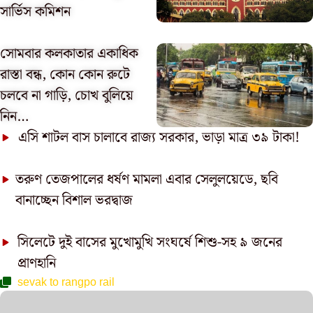
সার্ভিস কমিশন
সোমবার কলকাতার একাধিক
রাস্তা বন্ধ, কোন কোন রুটে
চলবে না গাড়ি, চোখ বুলিয়ে
নিন…
এসি শাটল বাস চালাবে রাজ্য সরকার, ভাড়া মাত্র ৩৯ টাকা!
তরুণ তেজপালের ধর্ষণ মামলা এবার সেলুলয়েডে, ছবি
বানাচ্ছেন বিশাল ভরদ্বাজ
সিলেটে দুই বাসের মুখোমুখি সংঘর্ষে শিশু-সহ ৯ জনের
প্রাণহানি
sevak to rangpo rail