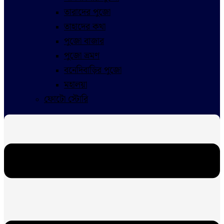
তারাদের পুজো
তাহাদের কথা
পুজো বাজার
পুজো ভ্রমণ
বনেদিবাড়ির পুজো
মহালয়া
ফোটো স্টোরি