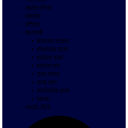
প্রযুক্তি-বাণিজ্য
রান্নাবান্না
রাশিফল
আনন্দময়ী
আজকের দশভূজা
গ্রামবাংলার পুজো
তারাদের পুজো
তাহাদের কথা
পুজো বাজার
পুজো ভ্রমণ
বনেদিবাড়ির পুজো
মহালয়া
ফোটো স্টোরি