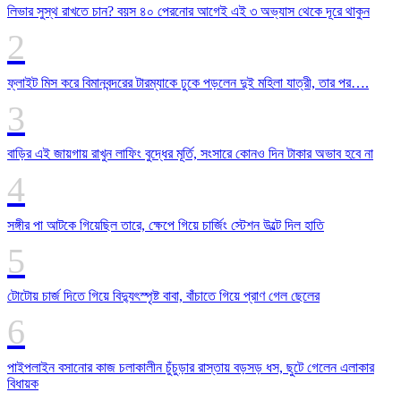
লিভার সুস্থ রাখতে চান? বয়স ৪০ পেরনোর আগেই এই ৩ অভ্যাস থেকে দূরে থাকুন
ফ্লাইট মিস করে বিমানবন্দরের টারম্যাকে ঢুকে পড়লেন দুই মহিলা যাত্রী, তার পর….
বাড়ির এই জায়গায় রাখুন লাফিং বুদ্ধের মূর্তি, সংসারে কোনও দিন টাকার অভাব হবে না
সঙ্গীর পা আটকে গিয়েছিল তারে, ক্ষেপে গিয়ে চার্জিং স্টেশন উল্টে দিল হাতি
টোটোয় চার্জ দিতে গিয়ে বিদ্যুৎস্পৃষ্ট বাবা, বাঁচাতে গিয়ে প্রাণ গেল ছেলের
পাইপলাইন বসানোর কাজ চলাকালীন চুঁচুড়ার রাস্তায় বড়সড় ধস, ছুটে গেলেন এলাকার
বিধায়ক