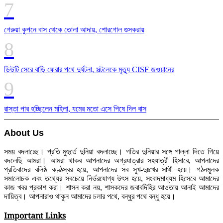
গেরুয়া কুপনে বাস থেকে তোলা আদায়, শোরগোল গুসকরায়
ডিউটি সেরে বাড়ি ফেরার পথে দুর্ঘটনা, সল্টলেকে মৃত্যু CISF জওয়ানের
রাস্তা পার হচ্ছিলেন মহিলা, যমের মতো এসে পিষে দিল বাস
About Us
সময় বদলাচ্ছে। প্রতি মুহুর্তে দুনিয়া বদলাচ্ছে। গতির দুনিয়ার সঙ্গে পাল্লা দিতে গিয়ে
বদলেছি আমরা। আমরা থাকব আপনাদের অগ্রযাত্রার সহযাত্রী হিসাবে, আপনাদের
প্রতিবাদের বলিষ্ঠ কণ্ঠস্বর হয়ে, আপনাদের সব সুখ-দুঃখের সাথী হয়ে। গঠনমূলক
সমালোচক এবং তথ্যের সবচেয়ে নির্ভরযোগ্য উ‍ৎস হয়ে, সংবাদমাধ্যম হিসেবে আমাদের
কাজ খবর প্রকাশ করা। শাসন করা নয়, শাসকদের জবাবদিহির আওতায় আনাই আমাদের
দায়িত্ব। আপনারাও থাকুন আমাদের চলার পথে, বন্ধুর পথে বন্ধু হয়ে।
Important Links