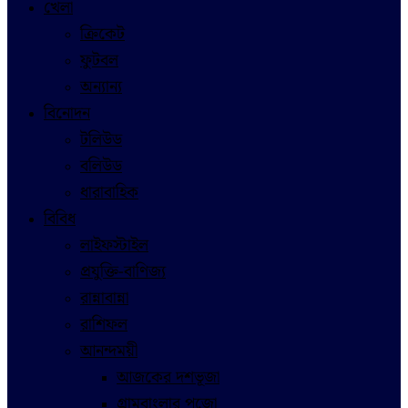
খেলা
ক্রিকেট
ফুটবল
অন্যান্য
বিনোদন
টলিউড
বলিউড
ধারাবাহিক
বিবিধ
লাইফস্টাইল
প্রযুক্তি-বাণিজ্য
রান্নাবান্না
রাশিফল
আনন্দময়ী
আজকের দশভূজা
গ্রামবাংলার পুজো