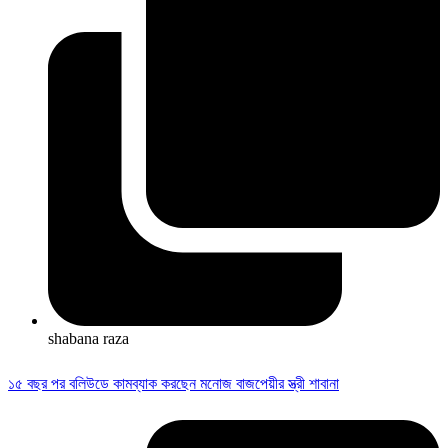
shabana raza
১৫ বছর পর বলিউডে কামব্যাক করছেন মনোজ বাজপেয়ীর স্ত্রী শাবানা