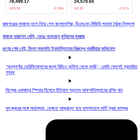
রাজগঞ্জের যুবককে তুলে নিয়ে গেল বাংলাদেশিরা, বিএসএফ-বিজিবি পতাকা বৈঠক নিস্ফলা
বাবাকে হারালেন মেসি, ভেঙে পড়েছেন ফুটবলের যুবরাজ
গুণের শেষ নেই, ফিফা সভাপতি ইনফান্তিনোর বিরুদ্ধে পরকীয়ার অভিযোগ
‘অন্নপূর্ণার ভেরিফিকেশনের জন্য বিডিও অফিস থেকে বলছি’, একটা ফোনেই প্রতারিত
গৃহবধূ
বিশ্বের একমাত্র স্পিনার হিসেবে ইতিহাস গড়লেন আফগানিস্তানের রশিদ খান
ধুম জ্বরের সঙ্গে মাথাব্যথা, ডেঙ্গুতে আক্রান্ত হয়ে হাসপাতালে ভর্তি স্বরা ভাস্কর