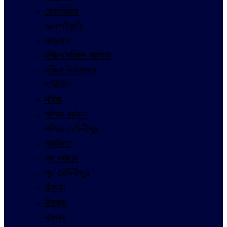
কোচবিহার
জলপাইগুড়ি
ঝাড়গ্রাম
দক্ষিণ চব্বিশ পরগনা
দক্ষিণ দিনাজপুর
দার্জিলিং
নদিয়া
পশ্চিম বর্ধমান
পশ্চিম মেদিনীপুর
পুরুলিয়া
পূর্ব বর্ধমান
পূর্ব মেদিনীপুর
বাঁকুড়া
বীরভূম
মালদহ