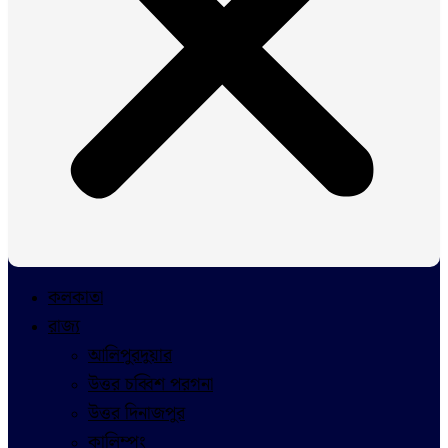
কলকাতা
রাজ্য
আলিপুরদুয়ার
উত্তর চব্বিশ পরগনা
উত্তর দিনাজপুর
কালিম্পং