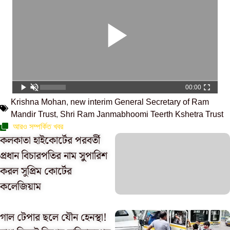
00:00
Krishna Mohan
,
new interim General Secretary of Ram
Mandir Trust
,
Shri Ram Janmabhoomi Teerth Kshetra Trust
আরও সম্পর্কিত খবর
কলকাতা হাইকোর্টের পরবর্তী
প্রধান বিচারপতির নাম সুুপারিশ
করল সুপ্রিম কোর্টের
কলেজিয়াম
গাল টেপার ছলে যৌন হেনস্থা!