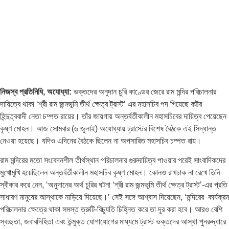
নিজস্ব প্রতিনিধি,
অযোধ্যা:
ভক্তদের অনুদান চুরি কাণ্ডের জেরে রাম মন্দির পরিচালনার
দায়িত্বে থাকা ‘শ্রী রাম জন্মভূমি তীর্থ ক্ষেত্র ট্রাস্ট’ এর মহাসচিব পদ গিয়েছে কট্টর
হিন্দুত্ববাদী নেতা চম্পত রায়ের। তাঁর জায়গায় অন্তর্বর্তীকালীন মহাসচিবের দায়িত্ব পেয়েছেন
কৃষ্ণ মোহন। আজ সোমবার (৬ জুলাই) অযোধ্যায় ট্রাস্টের বিশেষ বৈঠকে এই সিদ্ধান্ত
নেওয়া হয়েছে। যদিও এদিনের বৈঠকে ছিলেন না অপসারিত মহাসচিব চম্পত রায়।
রাম মন্দিরের মতো সংবেদনশীল তীর্থস্থান পরিচালনার গুরুদায়িত্ব পাওয়ার পরেই সাংবাদিকদের
মুখোমুখি হয়েছিলেন অন্তর্বর্তীকালীন মহাসচিব কৃষ্ণ মোহন। কোনও রাখঢাক না রেখে তিনি
স্বীকার করে নেন, ‘অনুদানের অর্থ চুরির ঘটনা ‘শ্রী রাম জন্মভূমি তীর্থ ক্ষেত্র ট্রাস্ট’-এর প্রতি
সাধারণ মানুষের আস্থাকে নাড়িয়ে দিয়েছে।’ সেই সঙ্গে আশ্বাস দিয়েছেন, ‘মন্দিরের কার্যক্রম
পরিচালনার ক্ষেত্রে থাকা সমস্ত ত্রুটি-বিচ্যুতি চিহ্নিত করে তা দূর করা হবে। আরও বেশি
স্বচ্ছতা, জবাবদিহিতা এবং উন্মুক্ত যোগাযোগের মাধ্যমে ট্রাস্ট ভক্তদের আস্থা পুনরুদ্ধারে