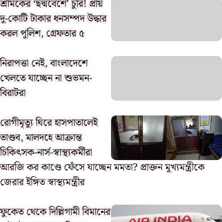
শ্রমিকের ‘ছদ্মবেশে’ চুরি! প্রায়
দু-কোটি টাকার ধনসম্পদ উদ্ধার
করল পুলিশ, গ্রেফতার ৫
নিরাপত্তা নেই, বাংলাদেশে
খেলতে যাচ্ছেন না শুভমন-
বিরাটরা
রোগীমৃত্যু ঘিরে হাসপাতালেই
তাণ্ডব, মালদহে আক্রান্ত
চিকিৎসক-নার্স-স্বাস্থ্যকর্মীরা
আরজি কর কাণ্ডে ফেঁসে যাচ্ছেন মমতা? প্রাক্তন মুখ্যমন্ত্রীকে
জেরার ইঙ্গিত স্বাস্থ্যমন্ত্রীর
ফুকেত থেকে দিল্লিগামী বিমানের