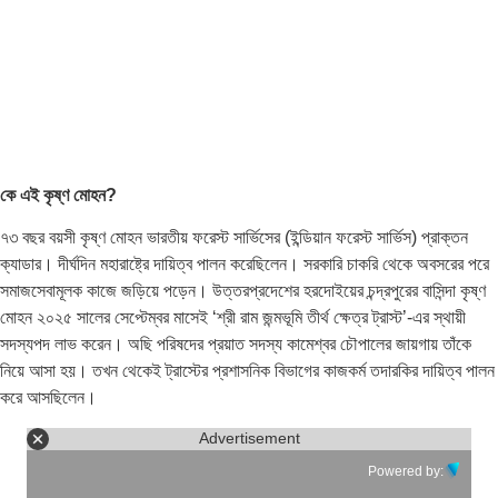
কে এই কৃষ্ণ মোহন?
৭৩ বছর বয়সী কৃষ্ণ মোহন ভারতীয় ফরেস্ট সার্ভিসের (ইন্ডিয়ান ফরেস্ট সার্ভিস) প্রাক্তন
ক্যাডার। দীর্ঘদিন মহারাষ্ট্রে দায়িত্ব পালন করেছিলেন। সরকারি চাকরি থেকে অবসরের পরে
সমাজসেবামূলক কাজে জড়িয়ে পড়েন। উত্তরপ্রদেশের হরদোইয়ের চন্দ্রপুরের বাসিন্দা কৃষ্ণ
মোহন ২০২৫ সালের সেপ্টেম্বর মাসেই ‘শ্রী রাম জন্মভূমি তীর্থ ক্ষেত্র ট্রাস্ট’-এর স্থায়ী
সদস্যপদ লাভ করেন। অছি পরিষদের প্রয়াত সদস্য কামেশ্বর চৌপালের জায়গায় তাঁকে
নিয়ে আসা হয়। তখন থেকেই ট্রাস্টের প্রশাসনিক বিভাগের কাজকর্ম তদারকির দায়িত্ব পালন
করে আসছিলেন।
Advertisement
Powered by: