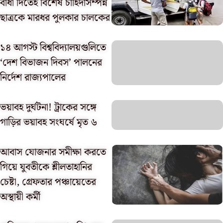
বাধা দিতেই বিশেষ চাহিদাসম্পন্ন
ছাত্রকে মারধর পুলকার চালকের
১৪ আগস্ট বিশ্ববিদ্যালয়গুলিতে
‘দেশ বিভাজন দিবস’ পালনের
নির্দেশ রাজ্যপালের
ভয়াবহ দুর্ঘটনা! ট্রাকের সঙ্গে
গাড়ির ভয়াবহ সংঘর্ষে মৃত ৬
আবাস যোজনার সমীক্ষা করতে
গিয়ে যুবতীকে শ্লীলতাহানির
চেষ্টা, গ্রেফতার পঞ্চায়েতের
অস্থায়ী কর্মী