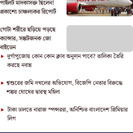
পাইলট মাদকাসক্ত ছিলেন!
প্রকাশ্যে চাঞ্চল্যকর রিপোর্ট
গোটা শরীরে ছড়িয়ে পড়ছে
ক্যান্সার, সঙ্কটজনক জো
বাইডেন
দুর্গাপুজোয় কোন কোন ক্লাব অনুদান পাবে? তালিকা তৈরি
করছে নবান্ন
শ্বশুরের জমি দখলের অভিযোগ, বিজেপি নেতার বিরুদ্ধে
শঙ্কর ঘোষের দ্বারস্থ মহিলা
টাকা ঢালতে নারাজ স্পন্সররা, অনিশ্চিত বাংলাদেশ প্রিমিয়ার
লিগ