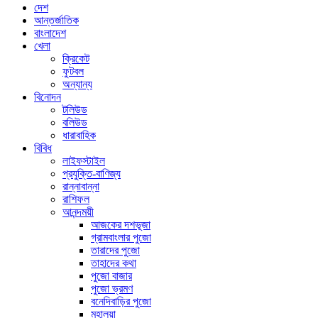
দেশ
আন্তর্জাতিক
বাংলাদেশ
খেলা
ক্রিকেট
ফুটবল
অন্যান্য
বিনোদন
টলিউড
বলিউড
ধারাবাহিক
বিবিধ
লাইফস্টাইল
প্রযুক্তি-বাণিজ্য
রান্নাবান্না
রাশিফল
আনন্দময়ী
আজকের দশভূজা
গ্রামবাংলার পুজো
তারাদের পুজো
তাহাদের কথা
পুজো বাজার
পুজো ভ্রমণ
বনেদিবাড়ির পুজো
মহালয়া