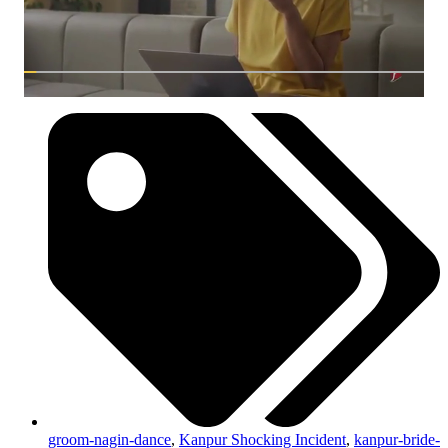
groom-nagin-dance
,
Kanpur Shocking Incident
,
kanpur-bride-