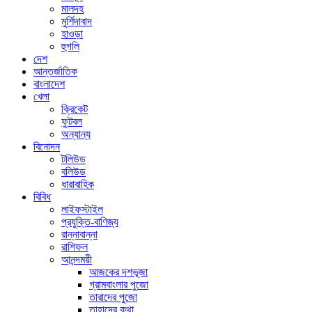
মালদহ
মুর্শিদাবাদ
হাওড়া
হুগলি
দেশ
আন্তর্জাতিক
বাংলাদেশ
খেলা
ক্রিকেট
ফুটবল
অন্যান্য
বিনোদন
টলিউড
বলিউড
ধারাবাহিক
বিবিধ
লাইফস্টাইল
প্রযুক্তি-বাণিজ্য
রান্নাবান্না
রাশিফল
আনন্দময়ী
আজকের দশভূজা
গ্রামবাংলার পুজো
তারাদের পুজো
তাহাদের কথা