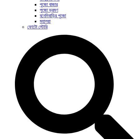
পুজো বাজার
পুজো ভ্রমণ
বনেদিবাড়ির পুজো
মহালয়া
ফোটো স্টোরি