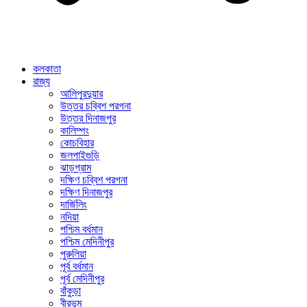
কলকাতা
রাজ্য
আলিপুরদুয়ার
উত্তর চব্বিশ পরগনা
উত্তর দিনাজপুর
কালিম্পং
কোচবিহার
জলপাইগুড়ি
ঝাড়গ্রাম
দক্ষিণ চব্বিশ পরগনা
দক্ষিণ দিনাজপুর
দার্জিলিং
নদিয়া
পশ্চিম বর্ধমান
পশ্চিম মেদিনীপুর
পুরুলিয়া
পূর্ব বর্ধমান
পূর্ব মেদিনীপুর
বাঁকুড়া
বীরভূম