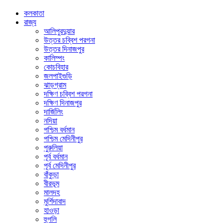
কলকাতা
রাজ্য
আলিপুরদুয়ার
উত্তর চব্বিশ পরগনা
উত্তর দিনাজপুর
কালিম্পং
কোচবিহার
জলপাইগুড়ি
ঝাড়গ্রাম
দক্ষিণ চব্বিশ পরগনা
দক্ষিণ দিনাজপুর
দার্জিলিং
নদিয়া
পশ্চিম বর্ধমান
পশ্চিম মেদিনীপুর
পুরুলিয়া
পূর্ব বর্ধমান
পূর্ব মেদিনীপুর
বাঁকুড়া
বীরভূম
মালদহ
মুর্শিদাবাদ
হাওড়া
হুগলি