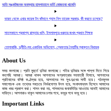
অতি সঙ্কটজনক অবস্থায় হাসপাতালে ভর্তি মোজতবা খামেনি
ভারত থেকে এবার কয়েক টন কাঁদানে গ্যাস নিল তারেক সরকার, কী করতে চলেছে?
সাতসকালে প্রকাশ্য রাস্তায় গুলি, ইসলামপুরে গুরুতর জখম প্রধান শিক্ষক
তোলাবাজি, দুর্নীতি-সহ একাধিক অভিযোগ, গ্রেফতার নৈহাটির প্রাক্তন বিধায়ক
About Us
সময় বদলাচ্ছে। প্রতি মুহুর্তে দুনিয়া বদলাচ্ছে। গতির দুনিয়ার সঙ্গে পাল্লা দিতে গিয়ে
বদলেছি আমরা। আমরা থাকব আপনাদের অগ্রযাত্রার সহযাত্রী হিসাবে, আপনাদের
প্রতিবাদের বলিষ্ঠ কণ্ঠস্বর হয়ে, আপনাদের সব সুখ-দুঃখের সাথী হয়ে। গঠনমূলক
সমালোচক এবং তথ্যের সবচেয়ে নির্ভরযোগ্য উ‍ৎস হয়ে, সংবাদমাধ্যম হিসেবে আমাদের
কাজ খবর প্রকাশ করা। শাসন করা নয়, শাসকদের জবাবদিহির আওতায় আনাই আমাদের
দায়িত্ব। আপনারাও থাকুন আমাদের চলার পথে, বন্ধুর পথে বন্ধু হয়ে।
Important Links