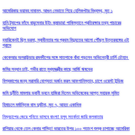
আমেরিকায় ভয়াবহ দাবানল, আগুন নেভাতে গিয়ে হেলিকপ্টার বিধ্বস্থ, মৃত ১
হানি ট্র্যাপের ফাঁদে বায়ুসেনার উইং কমান্ডার! পাকিস্তানে প্রতিরক্ষার তথ্য পাচারের
অভিযোগ
হ্যারিকেনই ছিল ভরসা, স্বাধীনতার পর প্রথম বিদ্যুতের আলো পৌঁছল উত্তরবঙ্গের এই
গ্রামে
কেকেআর অলরাউন্ডার রমনদীপের সঙ্গে সাতপাকে বাঁধা পড়লেন অভিনেত্রী চার্লি চৌহান
জমির সন্ধান চাই, গভীর রাতে মুখ্যমন্ত্রীর কাছে আর্জি ঋষভের
বিশ্বকাপের জন্য সরাসরি যোগ্যতা অর্জন করল আফগানিস্তান, চাপে ওয়েস্ট ইন্ডিজ
জমি দুর্নীতি মামলায় ভবানী ভবনে হাজিরা দিলেন অভিষেকের আপ্ত সহায়ক সুমিত
হিমাচলে মর্মান্তিক বাস দুর্ঘটনা, মৃত ৭, আহত একাধিক
নিম্নচাপের জেরে শনিতে ভাসবে বাংলা! হলুদ সতর্কতা জারি কলকাতায়
রাশিয়ার থেকে তেল কেনার শাস্তি! ভারতের উপর ১০০ শতাংশ শুল্ক চাপাচ্ছে আমেরিকা