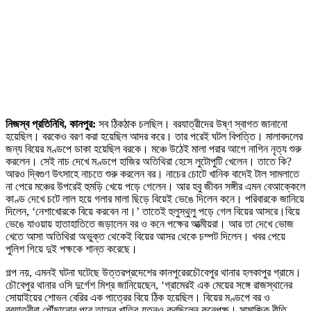
নিজস্ব প্রতিনিধি, কানপুর:
সব ঠিকঠাক চলছিল। বরযাত্রীদের উষ্ণ স্বাগত জানানো
হয়েছিল। বরকেও বরণ করা হয়েছিল আদর করে। তার পরেই ঘটল বিপত্তি। মালাবদলের
জন্য বিয়ের মণ্ডপে ডাকা হয়েছিল বরকে। মঞ্চে উঠেই মালা পরার আগে নাগিন নৃত্য শুরু
করলেন। সেই নাচ দেখে মণ্ডপে হাজির অতিথিরা হেসে লুটোপুটি খেলেন। তাতে কি?
আরও দ্বিগুণ উ‍ৎসাহে নাচতে শুরু করলেন বর। নাচের চোটে খানিক বাদেই টাল সামলাতে
না পেরে মঞ্চের উপরেই হুমড়ি খেয়ে পড়ে গেলেন। আর হবু জীবন সঙ্গীর এমন বেআক্কেলে
কাণ্ড দেখে চটে লাল হয়ে গলার মালা ছিড়ে বিয়েই ভেঙে দিলেন কনে। পরিবারকে জানিয়ে
দিলেন, ‘নেশাখোরকে বিয়ে করবেন না।’ তাতেই হুলুস্থুলু পড়ে গেল বিয়ের আসরে।বিয়ে
ভেঙে যাওয়ায় হাতাহাতিতে জড়ালেন বর ও কনে পক্ষের আত্মীয়রা। আর তা দেখে ভোজ
খেতে আসা অতিথিরা অভুক্ত থেকেই বিয়ের আসর থেকে চম্পট দিলেন। খবর পেয়ে
পুলিশ গিয়ে দুই পক্ষকে শান্ত করেছে।
গল্প নয়, এমনই ঘটনা ঘটেছে উত্তরপ্রদেশের কানপুরেরচৌবেপুর থানার হলকাপুর গ্রামে।
চৌবেপুর থানার ওসি দুর্গেশ মিশ্র জানিয়েছেন, ‘গ্রামেরই এক মেয়ের সঙ্গে রাজস্থানের
সোয়াইয়ের শোভন বেরির এক পাত্রের বিয়ে ঠিক হয়েছিল। বিয়ের মণ্ডপে বর ও
বরযাত্রীরা পৌঁছানোর পরে তাদের খাতির-যত্নও করছিলেন কনেপক্ষ। সামাজিক রীতি