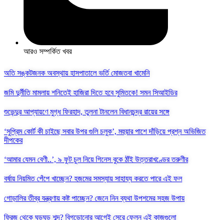
আরও সম্পর্কিত খবর
অতি সঙ্কটজনক অবস্থায় হাসপাতালে ভর্তি মোজতবা খামেনি
জমি দুর্নীতি মামলায় শনিতেই হাজিরা দিতে হবে সুমিতকে! সমন সিআইডির
শুভেন্দুর আপ্যায়ণে মুগ্ধ ফিরহাদ, তুলনা টানলেন বিধানচন্দ্র রায়ের সঙ্গে
‘সুপ্রিম কোর্ট কী চাইছে সবার উপর গুলি চলুক’, মহুয়ার পাশে দাঁড়িয়ে প্রশ্ন অভিজিত
দীপকের
‘আমার যেমন বেণী..’, ৯ ফুট চুল নিয়ে গিনেস বুকে ঠাঁই উত্তরাখণ্ডের তরুণীর
বর্ষায় নিয়মিত পেঁপে খাচ্ছেন? হজমের সমস্যায় সাহায্য করতে পারে এই ফল
গোড়ালির তীব্র যন্ত্রণায় কষ্ট পাচ্ছেন? জেনে নিন ব্যথা উপশমের সহজ উপায়
ফ্রিজ থেকে ঘড়ঘড় শব্দ? বিগড়োনোর আগেই সেরে ফেলুন এই কাজগুলো