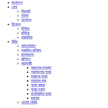
বাংলাদেশ
খেলা
ক্রিকেট
ফুটবল
অন্যান্য
বিনোদন
টলিউড
বলিউড
ধারাবাহিক
বিবিধ
লাইফস্টাইল
প্রযুক্তি-বাণিজ্য
রান্নাবান্না
রাশিফল
আনন্দময়ী
আজকের দশভূজা
গ্রামবাংলার পুজো
তারাদের পুজো
তাহাদের কথা
পুজো বাজার
পুজো ভ্রমণ
বনেদিবাড়ির পুজো
মহালয়া
ফোটো স্টোরি