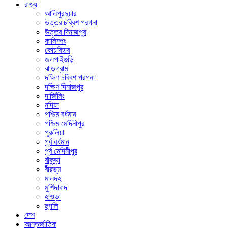
রাজ্য
আলিপুরদুয়ার
উত্তর চব্বিশ পরগনা
উত্তর দিনাজপুর
কালিম্পং
কোচবিহার
জলপাইগুড়ি
ঝাড়গ্রাম
দক্ষিণ চব্বিশ পরগনা
দক্ষিণ দিনাজপুর
দার্জিলিং
নদিয়া
পশ্চিম বর্ধমান
পশ্চিম মেদিনীপুর
পুরুলিয়া
পূর্ব বর্ধমান
পূর্ব মেদিনীপুর
বাঁকুড়া
বীরভূম
মালদহ
মুর্শিদাবাদ
হাওড়া
হুগলি
দেশ
আন্তর্জাতিক