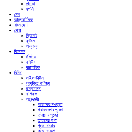
হাওড়া
হুগলি
দেশ
আন্তর্জাতিক
বাংলাদেশ
খেলা
ক্রিকেট
ফুটবল
অন্যান্য
বিনোদন
টলিউড
বলিউড
ধারাবাহিক
বিবিধ
লাইফস্টাইল
প্রযুক্তি-বাণিজ্য
রান্নাবান্না
রাশিফল
আনন্দময়ী
আজকের দশভূজা
গ্রামবাংলার পুজো
তারাদের পুজো
তাহাদের কথা
পুজো বাজার
পুজো ভ্রমণ