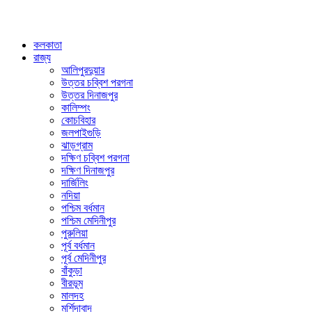
কলকাতা
রাজ্য
আলিপুরদুয়ার
উত্তর চব্বিশ পরগনা
উত্তর দিনাজপুর
কালিম্পং
কোচবিহার
জলপাইগুড়ি
ঝাড়গ্রাম
দক্ষিণ চব্বিশ পরগনা
দক্ষিণ দিনাজপুর
দার্জিলিং
নদিয়া
পশ্চিম বর্ধমান
পশ্চিম মেদিনীপুর
পুরুলিয়া
পূর্ব বর্ধমান
পূর্ব মেদিনীপুর
বাঁকুড়া
বীরভূম
মালদহ
মুর্শিদাবাদ