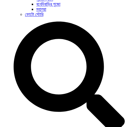
বনেদিবাড়ির পুজো
মহালয়া
ফোটো স্টোরি