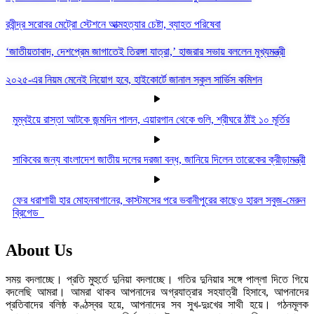
রবীন্দ্র সরোবর মেট্রো স্টেশনে আত্মহত্যার চেষ্টা, ব্যাহত পরিষেবা
‘জাতীয়তাবাদ, দেশপ্রেম জাগাতেই তিরঙ্গা যাত্রা,’ হাজরার সভায় বললেন মুখ্যমন্ত্রী
২০২৫-এর নিয়ম মেনেই নিয়োগ হবে, হাইকোর্টে জানাল স্কুল সার্ভিস কমিশন
মুম্বইয়ে রাস্তা আটকে জন্মদিন পালন, এয়ারগান থেকে গুলি, শ্রীঘরে ঠাঁই ১০ মূর্তির
সাকিবের জন্য বাংলাদেশ জাতীয় দলের দরজা বন্ধ, জানিয়ে দিলেন তারেকের ক্রীড়ামন্ত্রী
ফের ধরাশায়ী হার মোহনবাগানের, কাস্টমসের পরে ভবানীপুরের কাছেও হারল সবুজ-মেরুন
ব্রিগেড
About Us
সময় বদলাচ্ছে। প্রতি মুহুর্তে দুনিয়া বদলাচ্ছে। গতির দুনিয়ার সঙ্গে পাল্লা দিতে গিয়ে
বদলেছি আমরা। আমরা থাকব আপনাদের অগ্রযাত্রার সহযাত্রী হিসাবে, আপনাদের
প্রতিবাদের বলিষ্ঠ কণ্ঠস্বর হয়ে, আপনাদের সব সুখ-দুঃখের সাথী হয়ে। গঠনমূলক