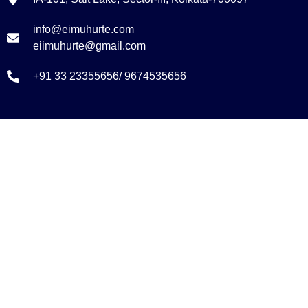
info@eimuhurte.com
eiimuhurte@gmail.com
+91 33 23355656/ 9674535656