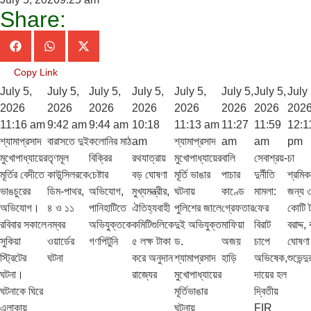
Share:
Copy Link
July 5,
July 5,
July 5,
July 5,
July 5,
July 5,
July 5,
July 
2026
2026
2026
2026
2026
2026
2026
202
11:16 am
9:42 am
9:44 am
10:18
11:13 am
11:27
11:59
12:1
শ্যামাপ্রসাদ
বারাসতে দুই
কলোনির মাঠ
am
শ্যামাপ্রসাদ
am
am
pm
মুখোপাধ্যায়ের
তৃণমূল
বিক্রির
রথযাত্রায়
মুখোপাধ্যায়ের
বালি
সেবাশ্রয়-
চা
মূর্তির বেদীতে
কাউন্সিলরকে
চেষ্টার
বড় ঘোষণা
মূর্তি ভাঙার
পাচার
দুর্নীতি
শ্রমিক
ভাঙচুরের
ডিম-পাথর,
অভিযোগ,
মুখ্যমন্ত্রীর,
ঘটনায়
কাণ্ডে
মামলা:
জন্য 
অভিযোগ।
৪ ও ১১
পানিহাটিতে
ঐতিহ্যবাহী
পুলিশের জালে
গ্রেফতার
ফের
কোটি ট
রবিবার সকালে
নম্বর
অভিযুক্তকে
কমিটিগুলিকে
দুই অভিযুক্ত
মাফিয়া
বিরাট
বরাদ্দ,
সুকিয়া
ওয়ার্ডের
গণপিটুনি
৫ লক্ষ টাকা
ড.
অজয়
চাপে
ঘোষণা
স্ট্রিটের
ঘটনা
করে অনুদান
শ্যামাপ্রসাদ
হাড়ি
অভিষেক,
শুভেন্দু
ঘটনা।
রাজ্যের
মুখোপাধ্যায়ের
দায়ের হল
ঘটনাকে ঘিরে
মূর্তিভাঙার
দ্বিতীয়
এলাকায়
ঘটনায়
FIR