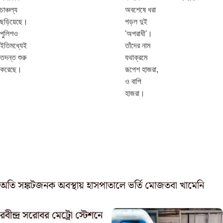
চাঞ্চল্য
অবশেষে ধরা
ছড়িয়েছে।
পড়ল দুই
পুলিশও
'অপরাধী'।
ইতিমধ্যেই
তাঁদের নাম
তদন্ত শুরু
যথাক্রমে
করেছে।
রূপেশ হাজরা,
ও বাপি
হাজরা।
অতি সঙ্কটজনক অবস্থায় হাসপাতালে ভর্তি মোজতবা খামেনি
রবীন্দ্র সরোবর মেট্রো স্টেশনে