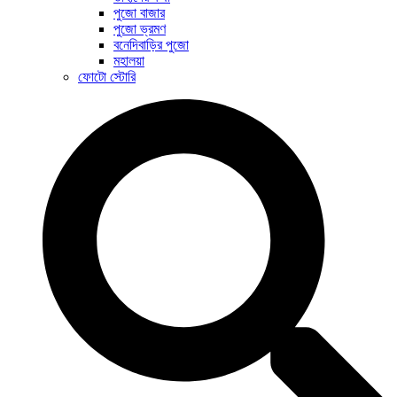
পুজো বাজার
পুজো ভ্রমণ
বনেদিবাড়ির পুজো
মহালয়া
ফোটো স্টোরি