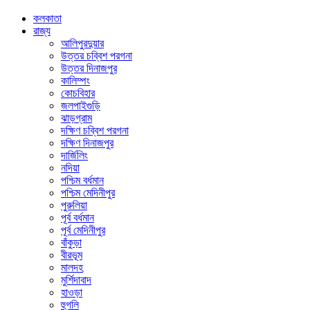
কলকাতা
রাজ্য
আলিপুরদুয়ার
উত্তর চব্বিশ পরগনা
উত্তর দিনাজপুর
কালিম্পং
কোচবিহার
জলপাইগুড়ি
ঝাড়গ্রাম
দক্ষিণ চব্বিশ পরগনা
দক্ষিণ দিনাজপুর
দার্জিলিং
নদিয়া
পশ্চিম বর্ধমান
পশ্চিম মেদিনীপুর
পুরুলিয়া
পূর্ব বর্ধমান
পূর্ব মেদিনীপুর
বাঁকুড়া
বীরভূম
মালদহ
মুর্শিদাবাদ
হাওড়া
হুগলি