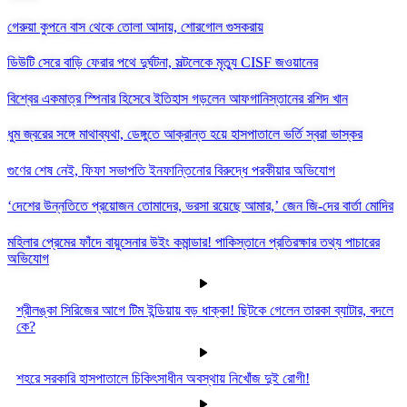
গেরুয়া কুপনে বাস থেকে তোলা আদায়, শোরগোল গুসকরায়
ডিউটি সেরে বাড়ি ফেরার পথে দুর্ঘটনা, সল্টলেকে মৃত্যু CISF জওয়ানের
বিশ্বের একমাত্র স্পিনার হিসেবে ইতিহাস গড়লেন আফগানিস্তানের রশিদ খান
ধুম জ্বরের সঙ্গে মাথাব্যথা, ডেঙ্গুতে আক্রান্ত হয়ে হাসপাতালে ভর্তি স্বরা ভাস্কর
গুণের শেষ নেই, ফিফা সভাপতি ইনফান্তিনোর বিরুদ্ধে পরকীয়ার অভিযোগ
‘দেশের উন্নতিতে প্রয়োজন তোমাদের, ভরসা রয়েছে আমার,’ জেন জি-দের বার্তা মোদির
মহিলার প্রেমের ফাঁদে বায়ুসেনার উইং কমান্ডার! পাকিস্তানে প্রতিরক্ষার তথ্য পাচারের
অভিযোগ
শ্রীলঙ্কা সিরিজের আগে টিম ইন্ডিয়ায় বড় ধাক্কা! ছিটকে গেলেন তারকা ব্যাটার, বদলে
কে?
শহরে সরকারি হাসপাতালে চিকিৎসাধীন অবস্থায় নিখোঁজ দুই রোগী!