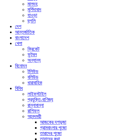
মালদহ
মুর্শিদাবাদ
হাওড়া
হুগলি
দেশ
আন্তর্জাতিক
বাংলাদেশ
খেলা
ক্রিকেট
ফুটবল
অন্যান্য
বিনোদন
টলিউড
বলিউড
ধারাবাহিক
বিবিধ
লাইফস্টাইল
প্রযুক্তি-বাণিজ্য
রান্নাবান্না
রাশিফল
আনন্দময়ী
আজকের দশভূজা
গ্রামবাংলার পুজো
তারাদের পুজো
তাহাদের কথা