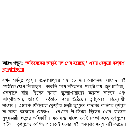
আরও পড়ুন:
‘অভিষেকের জন্যই দল শেষ হয়েছে,’ এবার বেসুরো কল্যাণ
বন্দ্যোপাধ্যায়
এখন পর্যন্ত প্রসূন বন্দ্যোপাধ্যায় সহ ২০ জন লোকসভা সাংসদ এই
গোষ্ঠীতে যোগ দিয়েছেন। কাকলি ঘোষ দস্তিদার, শতাব্দী রায়, জুন মালিয়া,
এককালে যাঁরা ছিলেন মমতা বন্দ্য়োপাধ্য়ায়ের অত্য়ন্ত কাছের এবং
আস্থাভাজন, তাঁরাই বর্তমানে হয়ে উঠেছেন তৃণমূলের ‘বিদ্রোহী’
সাংসদ। এমনকি দিল্লিতে কেন্দ্রীয় মন্ত্রী ভূপেন্দ্র যাদবের বাড়িতে তৃণমূল
সাংসদরা করেছেন বৈঠকও। যেখানে উপস্থিত ছিলেন খোদ বাংলার
মুখ্যমন্ত্রী শুভেন্দু অধিকারী। যত সময় যাচ্ছে ততই চওড়া হচ্ছে তৃণমূলের
ফাটল। তৃণমূলের বেশিভাগ নেতাই দলের এই অবস্থার জন্য দায়ী করছেন