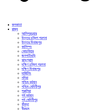
কলকাতা
রাজ্য
আলিপুরদুয়ার
উত্তর চব্বিশ পরগনা
উত্তর দিনাজপুর
কালিম্পং
কোচবিহার
জলপাইগুড়ি
ঝাড়গ্রাম
দক্ষিণ চব্বিশ পরগনা
দক্ষিণ দিনাজপুর
দার্জিলিং
নদিয়া
পশ্চিম বর্ধমান
পশ্চিম মেদিনীপুর
পুরুলিয়া
পূর্ব বর্ধমান
পূর্ব মেদিনীপুর
বাঁকুড়া
বীরভূম