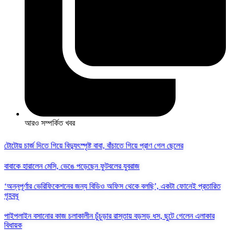
আরও সম্পর্কিত খবর
টোটোয় চার্জ দিতে গিয়ে বিদ্যুৎস্পৃষ্ট বাবা, বাঁচাতে গিয়ে প্রাণ গেল ছেলের
বাবাকে হারালেন মেসি, ভেঙে পড়েছেন ফুটবলের যুবরাজ
‘অন্নপূর্ণার ভেরিফিকেশনের জন্য বিডিও অফিস থেকে বলছি’, একটা ফোনেই প্রতারিত
গৃহবধূ
পাইপলাইন বসানোর কাজ চলাকালীন চুঁচুড়ার রাস্তায় বড়সড় ধস, ছুটে গেলেন এলাকার
বিধায়ক