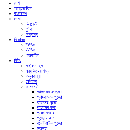
দেশ
আন্তর্জাতিক
বাংলাদেশ
খেলা
ক্রিকেট
ফুটবল
অন্যান্য
বিনোদন
টলিউড
বলিউড
ধারাবাহিক
বিবিধ
লাইফস্টাইল
প্রযুক্তি-বাণিজ্য
রান্নাবান্না
রাশিফল
আনন্দময়ী
আজকের দশভূজা
গ্রামবাংলার পুজো
তারাদের পুজো
তাহাদের কথা
পুজো বাজার
পুজো ভ্রমণ
বনেদিবাড়ির পুজো
মহালয়া